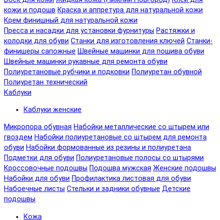
кожи и подошв
Краска и аппретура для натуральной кожи
Крем финишный для натуральной кожи
Пресса и насадки для установки фурнитуры
Растяжки и
колодки для обуви
Станки для изготовления ключей
Станки-
финишеры сапожные
Швейные машинки для пошива обуви
Швейные машинки рукавные для ремонта обуви
Полиуретановые рубчики и подковки
Полиуретан обувной
Полиуретан технический
Каблуки
Каблуки женские
Микропора обувная
Набойки металлические со штырем или
гвоздем
Набойки полиуретановые со штырем для ремонта
обуви
Набойки формованные из резины и полиуретана
Подметки для обуви
Полиуретановые полосы со штырями
Кроссовочные подошвы
Подошва мужская
Женские подошвы
Набойки для обуви
Профилактика листовая для обуви
Набоечные листы
Стельки и задники обувные
Детские
подошвы
Кожа