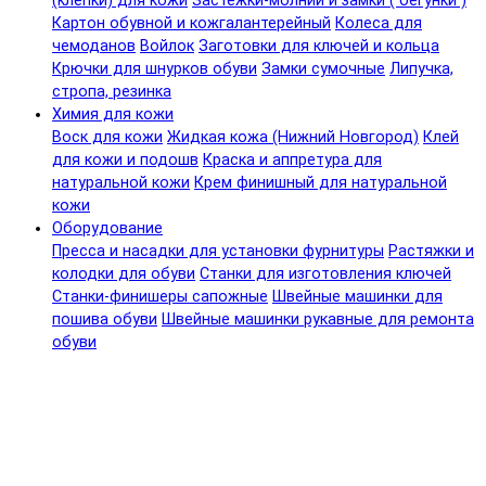
(клепки) для кожи
Застежки-молнии и замки ( бегунки )
Картон обувной и кожгалантерейный
Колеса для
чемоданов
Войлок
Заготовки для ключей и кольца
Крючки для шнурков обуви
Замки сумочные
Липучка,
стропа, резинка
Химия для кожи
Воск для кожи
Жидкая кожа (Нижний Новгород)
Клей
для кожи и подошв
Краска и аппретура для
натуральной кожи
Крем финишный для натуральной
кожи
Оборудование
Пресса и насадки для установки фурнитуры
Растяжки и
колодки для обуви
Станки для изготовления ключей
Станки-финишеры сапожные
Швейные машинки для
пошива обуви
Швейные машинки рукавные для ремонта
обуви