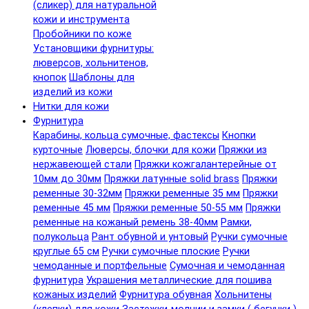
(сликер) для натуральной
кожи и инструмента
Пробойники по коже
Установщики фурнитуры:
люверсов, хольнитенов,
кнопок
Шаблоны для
изделий из кожи
Нитки для кожи
Фурнитура
Карабины, кольца сумочные, фастексы
Кнопки
курточные
Люверсы, блочки для кожи
Пряжки из
нержавеющей стали
Пряжки кожгалантерейные от
10мм до 30мм
Пряжки латунные solid brass
Пряжки
ременные 30-32мм
Пряжки ременные 35 мм
Пряжки
ременные 45 мм
Пряжки ременные 50-55 мм
Пряжки
ременные на кожаный ремень 38-40мм
Рамки,
полукольца
Рант обувной и унтовый
Ручки сумочные
круглые 65 см
Ручки сумочные плоские
Ручки
чемоданные и портфельные
Сумочная и чемоданная
фурнитура
Украшения металлические для пошива
кожаных изделий
Фурнитура обувная
Хольнитены