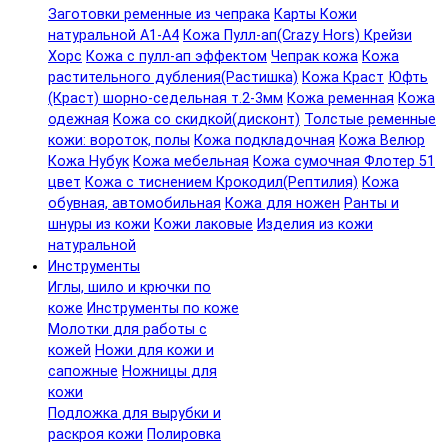
Заготовки ременные из чепрака
Карты Кожи
натуральной А1-А4
Кожа Пулл-ап(Crazy Hors) Крейзи
Хорс
Кожа с пулл-ап эффектом
Чепрак кожа
Кожа
растительного дубления(Растишка)
Кожа Краст
Юфть
(Краст) шорно-седельная т.2-3мм
Кожа ременная
Кожа
одежная
Кожа со скидкой(дисконт)
Толстые ременные
кожи: вороток, полы
Кожа подкладочная
Кожа Велюр
Кожа Нубук
Кожа мебельная
Кожа сумочная Флотер 51
цвет
Кожа с тиснением Крокодил(Рептилия)
Кожа
обувная, автомобильная
Кожа для ножен
Ранты и
шнуры из кожи
Кожи лаковые
Изделия из кожи
натуральной
Инструменты
Иглы, шило и крючки по
коже
Инструменты по коже
Молотки для работы с
кожей
Ножи для кожи и
сапожные
Ножницы для
кожи
Подложка для вырубки и
раскроя кожи
Полировка