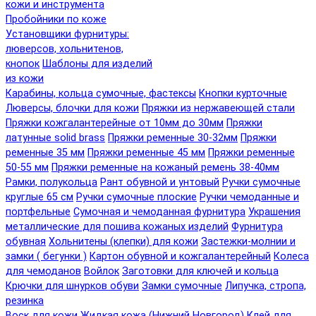
кожи и инструмента
Пробойники по коже
Установщики фурнитуры:
люверсов, хольнитенов,
кнопок
Шаблоны для изделий
из кожи
Карабины, кольца сумочные, фастексы
Кнопки курточные
Люверсы, блочки для кожи
Пряжки из нержавеющей стали
Пряжки кожгалантерейные от 10мм до 30мм
Пряжки
латунные solid brass
Пряжки ременные 30-32мм
Пряжки
ременные 35 мм
Пряжки ременные 45 мм
Пряжки ременные
50-55 мм
Пряжки ременные на кожаный ремень 38-40мм
Рамки, полукольца
Рант обувной и унтовый
Ручки сумочные
круглые 65 см
Ручки сумочные плоские
Ручки чемоданные и
портфельные
Сумочная и чемоданная фурнитура
Украшения
металлические для пошива кожаных изделий
Фурнитура
обувная
Хольнитены (клепки) для кожи
Застежки-молнии и
замки ( бегунки )
Картон обувной и кожгалантерейный
Колеса
для чемоданов
Войлок
Заготовки для ключей и кольца
Крючки для шнурков обуви
Замки сумочные
Липучка, стропа,
резинка
Воск для кожи
Жидкая кожа (Нижний Новгород)
Клей для