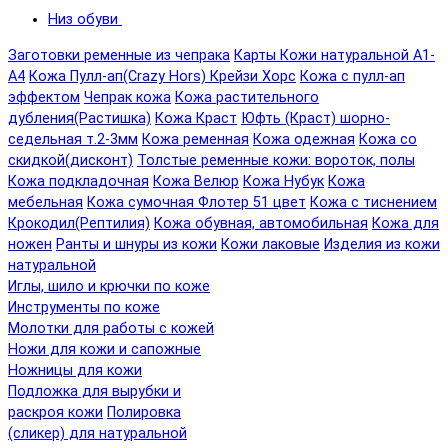
Низ обуви
Заготовки ременные из чепрака
Карты Кожи натуральной А1-
А4
Кожа Пулл-ап(Crazy Hors) Крейзи Хорс
Кожа с пулл-ап
эффектом
Чепрак кожа
Кожа растительного
дубления(Растишка)
Кожа Краст
Юфть (Краст) шорно-
седельная т.2-3мм
Кожа ременная
Кожа одежная
Кожа со
скидкой(дисконт)
Толстые ременные кожи: вороток, полы
Кожа подкладочная
Кожа Велюр
Кожа Нубук
Кожа
мебельная
Кожа сумочная Флотер 51 цвет
Кожа с тиснением
Крокодил(Рептилия)
Кожа обувная, автомобильная
Кожа для
ножен
Ранты и шнуры из кожи
Кожи лаковые
Изделия из кожи
натуральной
Иглы, шило и крючки по коже
Инструменты по коже
Молотки для работы с кожей
Ножи для кожи и сапожные
Ножницы для кожи
Подложка для вырубки и
раскроя кожи
Полировка
(сликер) для натуральной