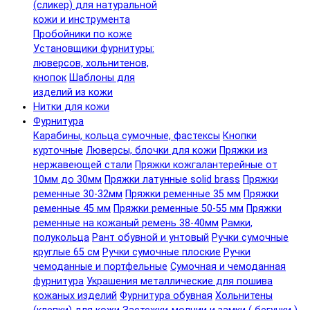
(сликер) для натуральной
кожи и инструмента
Пробойники по коже
Установщики фурнитуры:
люверсов, хольнитенов,
кнопок
Шаблоны для
изделий из кожи
Нитки для кожи
Фурнитура
Карабины, кольца сумочные, фастексы
Кнопки
курточные
Люверсы, блочки для кожи
Пряжки из
нержавеющей стали
Пряжки кожгалантерейные от
10мм до 30мм
Пряжки латунные solid brass
Пряжки
ременные 30-32мм
Пряжки ременные 35 мм
Пряжки
ременные 45 мм
Пряжки ременные 50-55 мм
Пряжки
ременные на кожаный ремень 38-40мм
Рамки,
полукольца
Рант обувной и унтовый
Ручки сумочные
круглые 65 см
Ручки сумочные плоские
Ручки
чемоданные и портфельные
Сумочная и чемоданная
фурнитура
Украшения металлические для пошива
кожаных изделий
Фурнитура обувная
Хольнитены