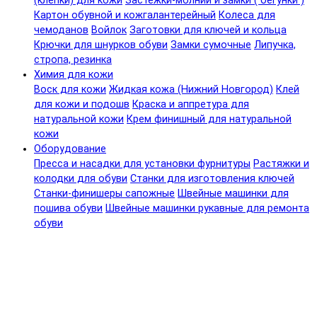
(клепки) для кожи
Застежки-молнии и замки ( бегунки )
Картон обувной и кожгалантерейный
Колеса для
чемоданов
Войлок
Заготовки для ключей и кольца
Крючки для шнурков обуви
Замки сумочные
Липучка,
стропа, резинка
Химия для кожи
Воск для кожи
Жидкая кожа (Нижний Новгород)
Клей
для кожи и подошв
Краска и аппретура для
натуральной кожи
Крем финишный для натуральной
кожи
Оборудование
Пресса и насадки для установки фурнитуры
Растяжки и
колодки для обуви
Станки для изготовления ключей
Станки-финишеры сапожные
Швейные машинки для
пошива обуви
Швейные машинки рукавные для ремонта
обуви