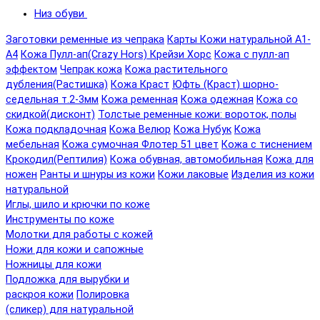
Низ обуви
Заготовки ременные из чепрака
Карты Кожи натуральной А1-
А4
Кожа Пулл-ап(Crazy Hors) Крейзи Хорс
Кожа с пулл-ап
эффектом
Чепрак кожа
Кожа растительного
дубления(Растишка)
Кожа Краст
Юфть (Краст) шорно-
седельная т.2-3мм
Кожа ременная
Кожа одежная
Кожа со
скидкой(дисконт)
Толстые ременные кожи: вороток, полы
Кожа подкладочная
Кожа Велюр
Кожа Нубук
Кожа
мебельная
Кожа сумочная Флотер 51 цвет
Кожа с тиснением
Крокодил(Рептилия)
Кожа обувная, автомобильная
Кожа для
ножен
Ранты и шнуры из кожи
Кожи лаковые
Изделия из кожи
натуральной
Иглы, шило и крючки по коже
Инструменты по коже
Молотки для работы с кожей
Ножи для кожи и сапожные
Ножницы для кожи
Подложка для вырубки и
раскроя кожи
Полировка
(сликер) для натуральной