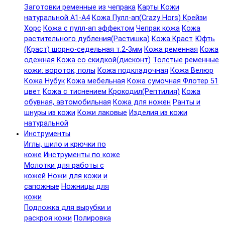
Заготовки ременные из чепрака
Карты Кожи
натуральной А1-А4
Кожа Пулл-ап(Crazy Hors) Крейзи
Хорс
Кожа с пулл-ап эффектом
Чепрак кожа
Кожа
растительного дубления(Растишка)
Кожа Краст
Юфть
(Краст) шорно-седельная т.2-3мм
Кожа ременная
Кожа
одежная
Кожа со скидкой(дисконт)
Толстые ременные
кожи: вороток, полы
Кожа подкладочная
Кожа Велюр
Кожа Нубук
Кожа мебельная
Кожа сумочная Флотер 51
цвет
Кожа с тиснением Крокодил(Рептилия)
Кожа
обувная, автомобильная
Кожа для ножен
Ранты и
шнуры из кожи
Кожи лаковые
Изделия из кожи
натуральной
Инструменты
Иглы, шило и крючки по
коже
Инструменты по коже
Молотки для работы с
кожей
Ножи для кожи и
сапожные
Ножницы для
кожи
Подложка для вырубки и
раскроя кожи
Полировка