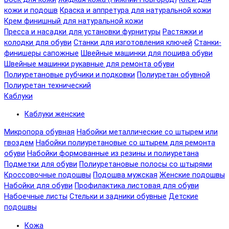
кожи и подошв
Краска и аппретура для натуральной кожи
Крем финишный для натуральной кожи
Пресса и насадки для установки фурнитуры
Растяжки и
колодки для обуви
Станки для изготовления ключей
Станки-
финишеры сапожные
Швейные машинки для пошива обуви
Швейные машинки рукавные для ремонта обуви
Полиуретановые рубчики и подковки
Полиуретан обувной
Полиуретан технический
Каблуки
Каблуки женские
Микропора обувная
Набойки металлические со штырем или
гвоздем
Набойки полиуретановые со штырем для ремонта
обуви
Набойки формованные из резины и полиуретана
Подметки для обуви
Полиуретановые полосы со штырями
Кроссовочные подошвы
Подошва мужская
Женские подошвы
Набойки для обуви
Профилактика листовая для обуви
Набоечные листы
Стельки и задники обувные
Детские
подошвы
Кожа