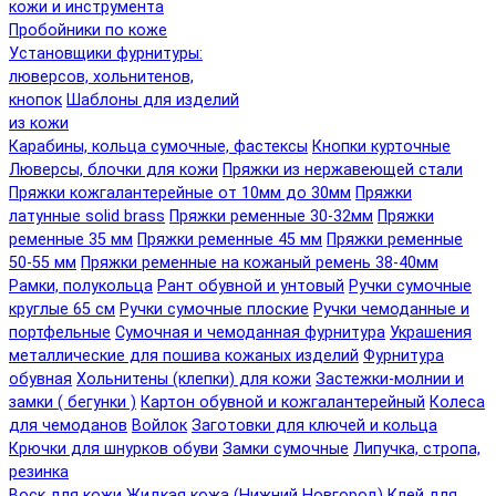
кожи и инструмента
Пробойники по коже
Установщики фурнитуры:
люверсов, хольнитенов,
кнопок
Шаблоны для изделий
из кожи
Карабины, кольца сумочные, фастексы
Кнопки курточные
Люверсы, блочки для кожи
Пряжки из нержавеющей стали
Пряжки кожгалантерейные от 10мм до 30мм
Пряжки
латунные solid brass
Пряжки ременные 30-32мм
Пряжки
ременные 35 мм
Пряжки ременные 45 мм
Пряжки ременные
50-55 мм
Пряжки ременные на кожаный ремень 38-40мм
Рамки, полукольца
Рант обувной и унтовый
Ручки сумочные
круглые 65 см
Ручки сумочные плоские
Ручки чемоданные и
портфельные
Сумочная и чемоданная фурнитура
Украшения
металлические для пошива кожаных изделий
Фурнитура
обувная
Хольнитены (клепки) для кожи
Застежки-молнии и
замки ( бегунки )
Картон обувной и кожгалантерейный
Колеса
для чемоданов
Войлок
Заготовки для ключей и кольца
Крючки для шнурков обуви
Замки сумочные
Липучка, стропа,
резинка
Воск для кожи
Жидкая кожа (Нижний Новгород)
Клей для