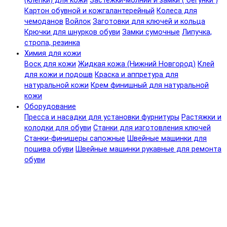
(клепки) для кожи
Застежки-молнии и замки ( бегунки )
Картон обувной и кожгалантерейный
Колеса для
чемоданов
Войлок
Заготовки для ключей и кольца
Крючки для шнурков обуви
Замки сумочные
Липучка,
стропа, резинка
Химия для кожи
Воск для кожи
Жидкая кожа (Нижний Новгород)
Клей
для кожи и подошв
Краска и аппретура для
натуральной кожи
Крем финишный для натуральной
кожи
Оборудование
Пресса и насадки для установки фурнитуры
Растяжки и
колодки для обуви
Станки для изготовления ключей
Станки-финишеры сапожные
Швейные машинки для
пошива обуви
Швейные машинки рукавные для ремонта
обуви