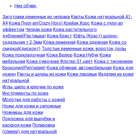
Низ обуви
Заготовки ременные из чепрака
Карты Кожи натуральной А1-
А4
Кожа Пулл-ап(Crazy Hors) Крейзи Хорс
Кожа с пулл-ап
эффектом
Чепрак кожа
Кожа растительного
дубления(Растишка)
Кожа Краст
Юфть (Краст) шорно-
седельная т.2-3мм
Кожа ременная
Кожа одежная
Кожа со
скидкой(дисконт)
Толстые ременные кожи: вороток, полы
Кожа подкладочная
Кожа Велюр
Кожа Нубук
Кожа
мебельная
Кожа сумочная Флотер 51 цвет
Кожа с тиснением
Крокодил(Рептилия)
Кожа обувная, автомобильная
Кожа для
ножен
Ранты и шнуры из кожи
Кожи лаковые
Изделия из кожи
натуральной
Иглы, шило и крючки по коже
Инструменты по коже
Молотки для работы с кожей
Ножи для кожи и сапожные
Ножницы для кожи
Подложка для вырубки и
раскроя кожи
Полировка
(сликер) для натуральной