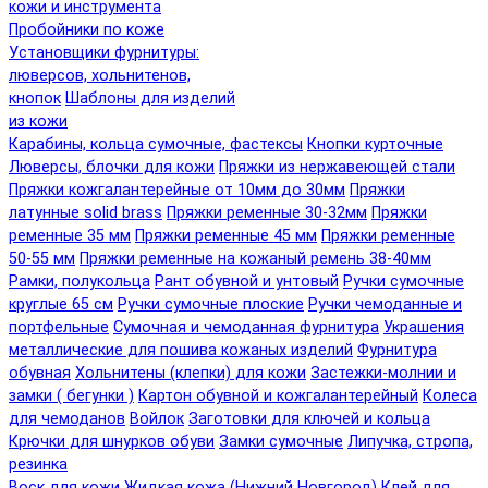
кожи и инструмента
Пробойники по коже
Установщики фурнитуры:
люверсов, хольнитенов,
кнопок
Шаблоны для изделий
из кожи
Карабины, кольца сумочные, фастексы
Кнопки курточные
Люверсы, блочки для кожи
Пряжки из нержавеющей стали
Пряжки кожгалантерейные от 10мм до 30мм
Пряжки
латунные solid brass
Пряжки ременные 30-32мм
Пряжки
ременные 35 мм
Пряжки ременные 45 мм
Пряжки ременные
50-55 мм
Пряжки ременные на кожаный ремень 38-40мм
Рамки, полукольца
Рант обувной и унтовый
Ручки сумочные
круглые 65 см
Ручки сумочные плоские
Ручки чемоданные и
портфельные
Сумочная и чемоданная фурнитура
Украшения
металлические для пошива кожаных изделий
Фурнитура
обувная
Хольнитены (клепки) для кожи
Застежки-молнии и
замки ( бегунки )
Картон обувной и кожгалантерейный
Колеса
для чемоданов
Войлок
Заготовки для ключей и кольца
Крючки для шнурков обуви
Замки сумочные
Липучка, стропа,
резинка
Воск для кожи
Жидкая кожа (Нижний Новгород)
Клей для