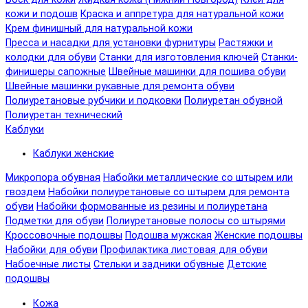
кожи и подошв
Краска и аппретура для натуральной кожи
Крем финишный для натуральной кожи
Пресса и насадки для установки фурнитуры
Растяжки и
колодки для обуви
Станки для изготовления ключей
Станки-
финишеры сапожные
Швейные машинки для пошива обуви
Швейные машинки рукавные для ремонта обуви
Полиуретановые рубчики и подковки
Полиуретан обувной
Полиуретан технический
Каблуки
Каблуки женские
Микропора обувная
Набойки металлические со штырем или
гвоздем
Набойки полиуретановые со штырем для ремонта
обуви
Набойки формованные из резины и полиуретана
Подметки для обуви
Полиуретановые полосы со штырями
Кроссовочные подошвы
Подошва мужская
Женские подошвы
Набойки для обуви
Профилактика листовая для обуви
Набоечные листы
Стельки и задники обувные
Детские
подошвы
Кожа