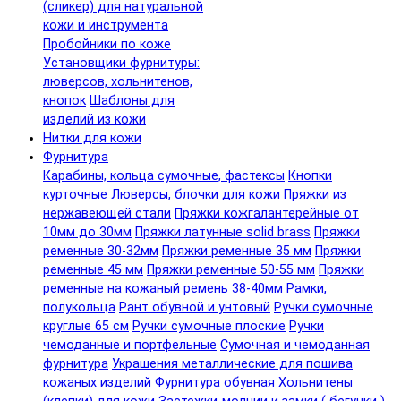
(сликер) для натуральной
кожи и инструмента
Пробойники по коже
Установщики фурнитуры:
люверсов, хольнитенов,
кнопок
Шаблоны для
изделий из кожи
Нитки для кожи
Фурнитура
Карабины, кольца сумочные, фастексы
Кнопки
курточные
Люверсы, блочки для кожи
Пряжки из
нержавеющей стали
Пряжки кожгалантерейные от
10мм до 30мм
Пряжки латунные solid brass
Пряжки
ременные 30-32мм
Пряжки ременные 35 мм
Пряжки
ременные 45 мм
Пряжки ременные 50-55 мм
Пряжки
ременные на кожаный ремень 38-40мм
Рамки,
полукольца
Рант обувной и унтовый
Ручки сумочные
круглые 65 см
Ручки сумочные плоские
Ручки
чемоданные и портфельные
Сумочная и чемоданная
фурнитура
Украшения металлические для пошива
кожаных изделий
Фурнитура обувная
Хольнитены