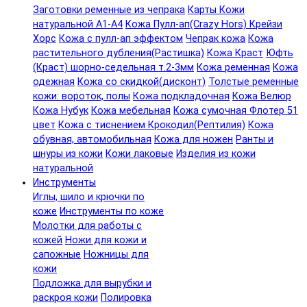
Заготовки ременные из чепрака
Карты Кожи
натуральной А1-А4
Кожа Пулл-ап(Crazy Hors) Крейзи
Хорс
Кожа с пулл-ап эффектом
Чепрак кожа
Кожа
растительного дубления(Растишка)
Кожа Краст
Юфть
(Краст) шорно-седельная т.2-3мм
Кожа ременная
Кожа
одежная
Кожа со скидкой(дисконт)
Толстые ременные
кожи: вороток, полы
Кожа подкладочная
Кожа Велюр
Кожа Нубук
Кожа мебельная
Кожа сумочная Флотер 51
цвет
Кожа с тиснением Крокодил(Рептилия)
Кожа
обувная, автомобильная
Кожа для ножен
Ранты и
шнуры из кожи
Кожи лаковые
Изделия из кожи
натуральной
Инструменты
Иглы, шило и крючки по
коже
Инструменты по коже
Молотки для работы с
кожей
Ножи для кожи и
сапожные
Ножницы для
кожи
Подложка для вырубки и
раскроя кожи
Полировка