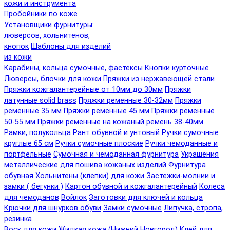
кожи и инструмента
Пробойники по коже
Установщики фурнитуры:
люверсов, хольнитенов,
кнопок
Шаблоны для изделий
из кожи
Карабины, кольца сумочные, фастексы
Кнопки курточные
Люверсы, блочки для кожи
Пряжки из нержавеющей стали
Пряжки кожгалантерейные от 10мм до 30мм
Пряжки
латунные solid brass
Пряжки ременные 30-32мм
Пряжки
ременные 35 мм
Пряжки ременные 45 мм
Пряжки ременные
50-55 мм
Пряжки ременные на кожаный ремень 38-40мм
Рамки, полукольца
Рант обувной и унтовый
Ручки сумочные
круглые 65 см
Ручки сумочные плоские
Ручки чемоданные и
портфельные
Сумочная и чемоданная фурнитура
Украшения
металлические для пошива кожаных изделий
Фурнитура
обувная
Хольнитены (клепки) для кожи
Застежки-молнии и
замки ( бегунки )
Картон обувной и кожгалантерейный
Колеса
для чемоданов
Войлок
Заготовки для ключей и кольца
Крючки для шнурков обуви
Замки сумочные
Липучка, стропа,
резинка
Воск для кожи
Жидкая кожа (Нижний Новгород)
Клей для