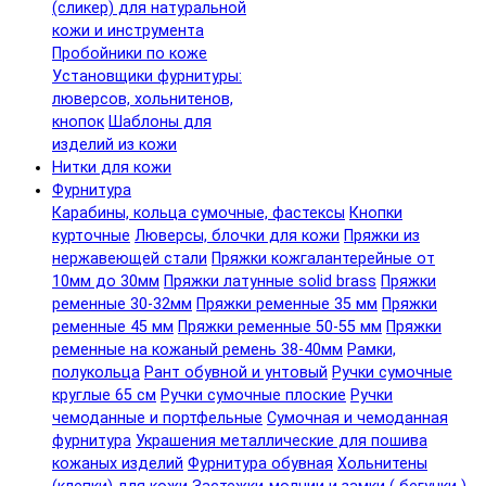
(сликер) для натуральной
кожи и инструмента
Пробойники по коже
Установщики фурнитуры:
люверсов, хольнитенов,
кнопок
Шаблоны для
изделий из кожи
Нитки для кожи
Фурнитура
Карабины, кольца сумочные, фастексы
Кнопки
курточные
Люверсы, блочки для кожи
Пряжки из
нержавеющей стали
Пряжки кожгалантерейные от
10мм до 30мм
Пряжки латунные solid brass
Пряжки
ременные 30-32мм
Пряжки ременные 35 мм
Пряжки
ременные 45 мм
Пряжки ременные 50-55 мм
Пряжки
ременные на кожаный ремень 38-40мм
Рамки,
полукольца
Рант обувной и унтовый
Ручки сумочные
круглые 65 см
Ручки сумочные плоские
Ручки
чемоданные и портфельные
Сумочная и чемоданная
фурнитура
Украшения металлические для пошива
кожаных изделий
Фурнитура обувная
Хольнитены