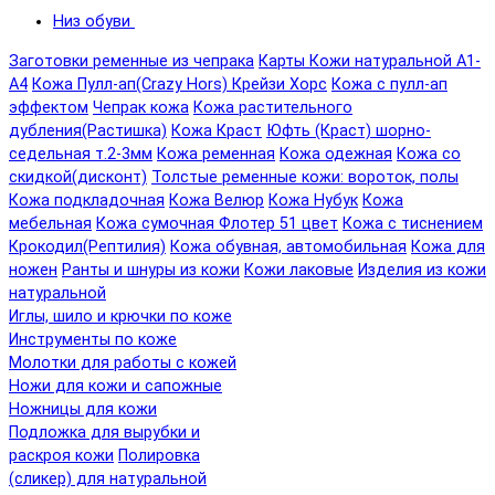
Низ обуви
Заготовки ременные из чепрака
Карты Кожи натуральной А1-
А4
Кожа Пулл-ап(Crazy Hors) Крейзи Хорс
Кожа с пулл-ап
эффектом
Чепрак кожа
Кожа растительного
дубления(Растишка)
Кожа Краст
Юфть (Краст) шорно-
седельная т.2-3мм
Кожа ременная
Кожа одежная
Кожа со
скидкой(дисконт)
Толстые ременные кожи: вороток, полы
Кожа подкладочная
Кожа Велюр
Кожа Нубук
Кожа
мебельная
Кожа сумочная Флотер 51 цвет
Кожа с тиснением
Крокодил(Рептилия)
Кожа обувная, автомобильная
Кожа для
ножен
Ранты и шнуры из кожи
Кожи лаковые
Изделия из кожи
натуральной
Иглы, шило и крючки по коже
Инструменты по коже
Молотки для работы с кожей
Ножи для кожи и сапожные
Ножницы для кожи
Подложка для вырубки и
раскроя кожи
Полировка
(сликер) для натуральной