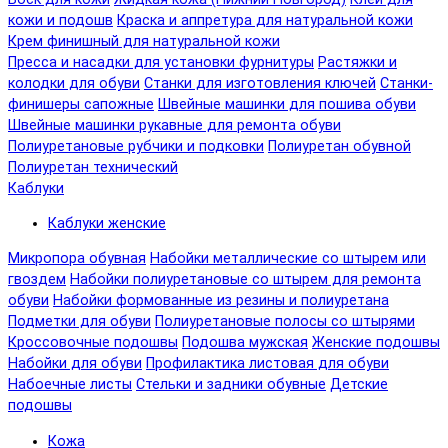
кожи и подошв
Краска и аппретура для натуральной кожи
Крем финишный для натуральной кожи
Пресса и насадки для установки фурнитуры
Растяжки и
колодки для обуви
Станки для изготовления ключей
Станки-
финишеры сапожные
Швейные машинки для пошива обуви
Швейные машинки рукавные для ремонта обуви
Полиуретановые рубчики и подковки
Полиуретан обувной
Полиуретан технический
Каблуки
Каблуки женские
Микропора обувная
Набойки металлические со штырем или
гвоздем
Набойки полиуретановые со штырем для ремонта
обуви
Набойки формованные из резины и полиуретана
Подметки для обуви
Полиуретановые полосы со штырями
Кроссовочные подошвы
Подошва мужская
Женские подошвы
Набойки для обуви
Профилактика листовая для обуви
Набоечные листы
Стельки и задники обувные
Детские
подошвы
Кожа