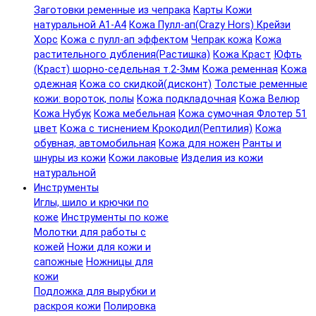
Заготовки ременные из чепрака
Карты Кожи
натуральной А1-А4
Кожа Пулл-ап(Crazy Hors) Крейзи
Хорс
Кожа с пулл-ап эффектом
Чепрак кожа
Кожа
растительного дубления(Растишка)
Кожа Краст
Юфть
(Краст) шорно-седельная т.2-3мм
Кожа ременная
Кожа
одежная
Кожа со скидкой(дисконт)
Толстые ременные
кожи: вороток, полы
Кожа подкладочная
Кожа Велюр
Кожа Нубук
Кожа мебельная
Кожа сумочная Флотер 51
цвет
Кожа с тиснением Крокодил(Рептилия)
Кожа
обувная, автомобильная
Кожа для ножен
Ранты и
шнуры из кожи
Кожи лаковые
Изделия из кожи
натуральной
Инструменты
Иглы, шило и крючки по
коже
Инструменты по коже
Молотки для работы с
кожей
Ножи для кожи и
сапожные
Ножницы для
кожи
Подложка для вырубки и
раскроя кожи
Полировка