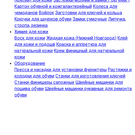
(клепки) для кожи
Застежки-молнии и замки ( бегунки )
Картон обувной и кожгалантерейный
Колеса для
чемоданов
Войлок
Заготовки для ключей и кольца
Крючки для шнурков обуви
Замки сумочные
Липучка,
стропа, резинка
Химия для кожи
Воск для кожи
Жидкая кожа (Нижний Новгород)
Клей
для кожи и подошв
Краска и аппретура для
натуральной кожи
Крем финишный для натуральной
кожи
Оборудование
Пресса и насадки для установки фурнитуры
Растяжки и
колодки для обуви
Станки для изготовления ключей
Станки-финишеры сапожные
Швейные машинки для
пошива обуви
Швейные машинки рукавные для ремонта
обуви