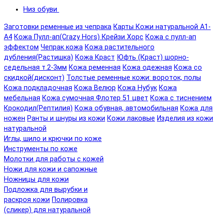
Низ обуви
Заготовки ременные из чепрака
Карты Кожи натуральной А1-
А4
Кожа Пулл-ап(Crazy Hors) Крейзи Хорс
Кожа с пулл-ап
эффектом
Чепрак кожа
Кожа растительного
дубления(Растишка)
Кожа Краст
Юфть (Краст) шорно-
седельная т.2-3мм
Кожа ременная
Кожа одежная
Кожа со
скидкой(дисконт)
Толстые ременные кожи: вороток, полы
Кожа подкладочная
Кожа Велюр
Кожа Нубук
Кожа
мебельная
Кожа сумочная Флотер 51 цвет
Кожа с тиснением
Крокодил(Рептилия)
Кожа обувная, автомобильная
Кожа для
ножен
Ранты и шнуры из кожи
Кожи лаковые
Изделия из кожи
натуральной
Иглы, шило и крючки по коже
Инструменты по коже
Молотки для работы с кожей
Ножи для кожи и сапожные
Ножницы для кожи
Подложка для вырубки и
раскроя кожи
Полировка
(сликер) для натуральной