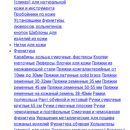
(сликер) для натуральной
кожи и инструмента
Пробойники по коже
Установщики фурнитуры:
люверсов, хольнитенов,
кнопок
Шаблоны для
изделий из кожи
Нитки для кожи
Фурнитура
Карабины, кольца сумочные, фастексы
Кнопки
курточные
Люверсы, блочки для кожи
Пряжки из
нержавеющей стали
Пряжки кожгалантерейные от
10мм до 30мм
Пряжки латунные solid brass
Пряжки
ременные 30-32мм
Пряжки ременные 35 мм
Пряжки
ременные 45 мм
Пряжки ременные 50-55 мм
Пряжки
ременные на кожаный ремень 38-40мм
Рамки,
полукольца
Рант обувной и унтовый
Ручки сумочные
круглые 65 см
Ручки сумочные плоские
Ручки
чемоданные и портфельные
Сумочная и чемоданная
фурнитура
Украшения металлические для пошива
кожаных изделий
Фурнитура обувная
Хольнитены