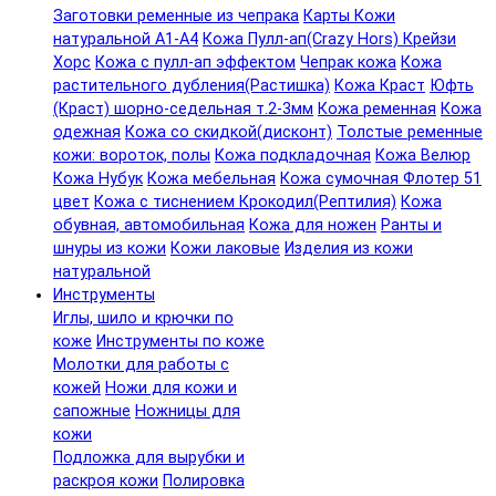
Заготовки ременные из чепрака
Карты Кожи
натуральной А1-А4
Кожа Пулл-ап(Crazy Hors) Крейзи
Хорс
Кожа с пулл-ап эффектом
Чепрак кожа
Кожа
растительного дубления(Растишка)
Кожа Краст
Юфть
(Краст) шорно-седельная т.2-3мм
Кожа ременная
Кожа
одежная
Кожа со скидкой(дисконт)
Толстые ременные
кожи: вороток, полы
Кожа подкладочная
Кожа Велюр
Кожа Нубук
Кожа мебельная
Кожа сумочная Флотер 51
цвет
Кожа с тиснением Крокодил(Рептилия)
Кожа
обувная, автомобильная
Кожа для ножен
Ранты и
шнуры из кожи
Кожи лаковые
Изделия из кожи
натуральной
Инструменты
Иглы, шило и крючки по
коже
Инструменты по коже
Молотки для работы с
кожей
Ножи для кожи и
сапожные
Ножницы для
кожи
Подложка для вырубки и
раскроя кожи
Полировка