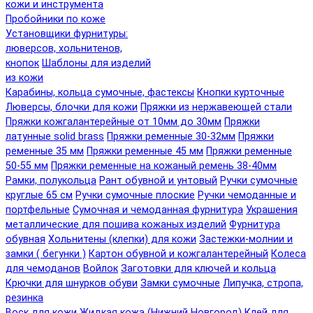
кожи и инструмента
Пробойники по коже
Установщики фурнитуры:
люверсов, хольнитенов,
кнопок
Шаблоны для изделий
из кожи
Карабины, кольца сумочные, фастексы
Кнопки курточные
Люверсы, блочки для кожи
Пряжки из нержавеющей стали
Пряжки кожгалантерейные от 10мм до 30мм
Пряжки
латунные solid brass
Пряжки ременные 30-32мм
Пряжки
ременные 35 мм
Пряжки ременные 45 мм
Пряжки ременные
50-55 мм
Пряжки ременные на кожаный ремень 38-40мм
Рамки, полукольца
Рант обувной и унтовый
Ручки сумочные
круглые 65 см
Ручки сумочные плоские
Ручки чемоданные и
портфельные
Сумочная и чемоданная фурнитура
Украшения
металлические для пошива кожаных изделий
Фурнитура
обувная
Хольнитены (клепки) для кожи
Застежки-молнии и
замки ( бегунки )
Картон обувной и кожгалантерейный
Колеса
для чемоданов
Войлок
Заготовки для ключей и кольца
Крючки для шнурков обуви
Замки сумочные
Липучка, стропа,
резинка
Воск для кожи
Жидкая кожа (Нижний Новгород)
Клей для