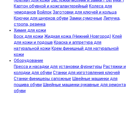
(клепки) для кожи
Застежки-молнии и замки ( бегунки )
Картон обувной и кожгалантерейный
Колеса для
чемоданов
Войлок
Заготовки для ключей и кольца
Крючки для шнурков обуви
Замки сумочные
Липучка,
стропа, резинка
Химия для кожи
Воск для кожи
Жидкая кожа (Нижний Новгород)
Клей
для кожи и подошв
Краска и аппретура для
натуральной кожи
Крем финишный для натуральной
кожи
Оборудование
Пресса и насадки для установки фурнитуры
Растяжки и
колодки для обуви
Станки для изготовления ключей
Станки-финишеры сапожные
Швейные машинки для
пошива обуви
Швейные машинки рукавные для ремонта
обуви