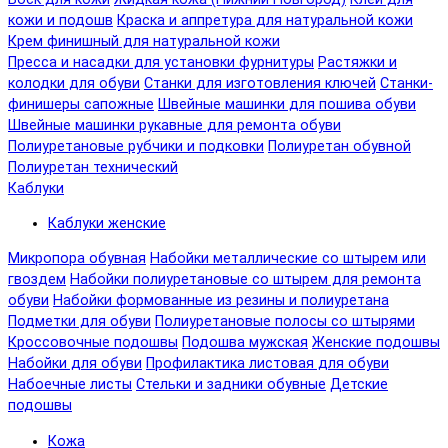
кожи и подошв
Краска и аппретура для натуральной кожи
Крем финишный для натуральной кожи
Пресса и насадки для установки фурнитуры
Растяжки и
колодки для обуви
Станки для изготовления ключей
Станки-
финишеры сапожные
Швейные машинки для пошива обуви
Швейные машинки рукавные для ремонта обуви
Полиуретановые рубчики и подковки
Полиуретан обувной
Полиуретан технический
Каблуки
Каблуки женские
Микропора обувная
Набойки металлические со штырем или
гвоздем
Набойки полиуретановые со штырем для ремонта
обуви
Набойки формованные из резины и полиуретана
Подметки для обуви
Полиуретановые полосы со штырями
Кроссовочные подошвы
Подошва мужская
Женские подошвы
Набойки для обуви
Профилактика листовая для обуви
Набоечные листы
Стельки и задники обувные
Детские
подошвы
Кожа