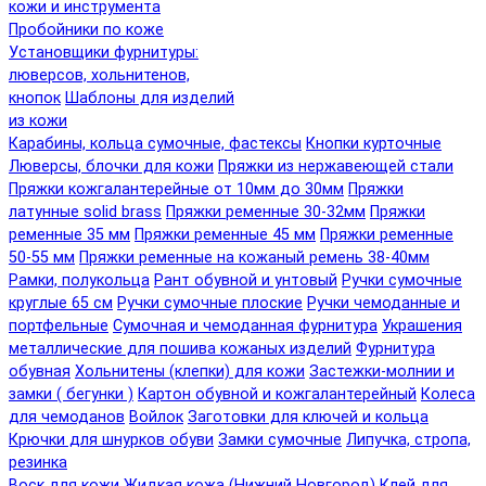
кожи и инструмента
Пробойники по коже
Установщики фурнитуры:
люверсов, хольнитенов,
кнопок
Шаблоны для изделий
из кожи
Карабины, кольца сумочные, фастексы
Кнопки курточные
Люверсы, блочки для кожи
Пряжки из нержавеющей стали
Пряжки кожгалантерейные от 10мм до 30мм
Пряжки
латунные solid brass
Пряжки ременные 30-32мм
Пряжки
ременные 35 мм
Пряжки ременные 45 мм
Пряжки ременные
50-55 мм
Пряжки ременные на кожаный ремень 38-40мм
Рамки, полукольца
Рант обувной и унтовый
Ручки сумочные
круглые 65 см
Ручки сумочные плоские
Ручки чемоданные и
портфельные
Сумочная и чемоданная фурнитура
Украшения
металлические для пошива кожаных изделий
Фурнитура
обувная
Хольнитены (клепки) для кожи
Застежки-молнии и
замки ( бегунки )
Картон обувной и кожгалантерейный
Колеса
для чемоданов
Войлок
Заготовки для ключей и кольца
Крючки для шнурков обуви
Замки сумочные
Липучка, стропа,
резинка
Воск для кожи
Жидкая кожа (Нижний Новгород)
Клей для