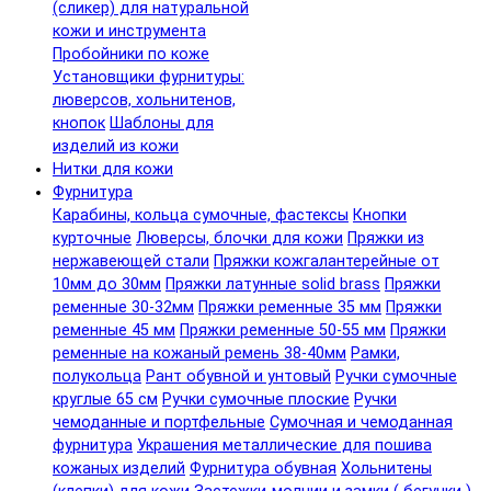
(сликер) для натуральной
кожи и инструмента
Пробойники по коже
Установщики фурнитуры:
люверсов, хольнитенов,
кнопок
Шаблоны для
изделий из кожи
Нитки для кожи
Фурнитура
Карабины, кольца сумочные, фастексы
Кнопки
курточные
Люверсы, блочки для кожи
Пряжки из
нержавеющей стали
Пряжки кожгалантерейные от
10мм до 30мм
Пряжки латунные solid brass
Пряжки
ременные 30-32мм
Пряжки ременные 35 мм
Пряжки
ременные 45 мм
Пряжки ременные 50-55 мм
Пряжки
ременные на кожаный ремень 38-40мм
Рамки,
полукольца
Рант обувной и унтовый
Ручки сумочные
круглые 65 см
Ручки сумочные плоские
Ручки
чемоданные и портфельные
Сумочная и чемоданная
фурнитура
Украшения металлические для пошива
кожаных изделий
Фурнитура обувная
Хольнитены