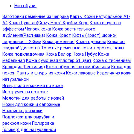
Низ обуви
Заготовки ременные из чепрака
Карты Кожи натуральной А1-
А4
Кожа Пулл-ап(Crazy Hors) Крейзи Хорс
Кожа с пулл-ап
эффектом
Чепрак кожа
Кожа растительного
дубления(Растишка)
Кожа Краст
Юфть (Краст) шорно-
седельная т.2-3мм
Кожа ременная
Кожа одежная
Кожа со
скидкой(дисконт)
Толстые ременные кожи: вороток, полы
Кожа подкладочная
Кожа Велюр
Кожа Нубук
Кожа
мебельная
Кожа сумочная Флотер 51 цвет
Кожа с тиснением
Крокодил(Рептилия)
Кожа обувная, автомобильная
Кожа для
ножен
Ранты и шнуры из кожи
Кожи лаковые
Изделия из кожи
натуральной
Иглы, шило и крючки по коже
Инструменты по коже
Молотки для работы с кожей
Ножи для кожи и сапожные
Ножницы для кожи
Подложка для вырубки и
раскроя кожи
Полировка
(сликер) для натуральной