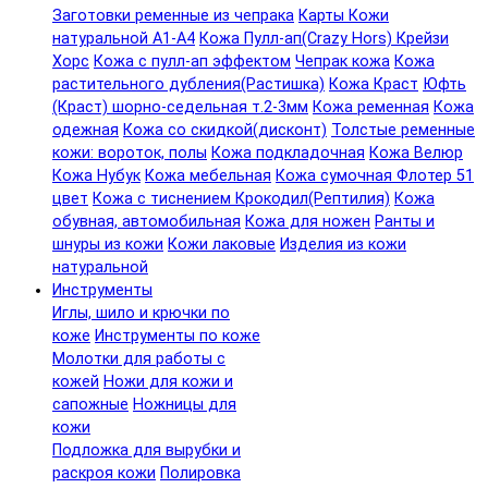
Заготовки ременные из чепрака
Карты Кожи
натуральной А1-А4
Кожа Пулл-ап(Crazy Hors) Крейзи
Хорс
Кожа с пулл-ап эффектом
Чепрак кожа
Кожа
растительного дубления(Растишка)
Кожа Краст
Юфть
(Краст) шорно-седельная т.2-3мм
Кожа ременная
Кожа
одежная
Кожа со скидкой(дисконт)
Толстые ременные
кожи: вороток, полы
Кожа подкладочная
Кожа Велюр
Кожа Нубук
Кожа мебельная
Кожа сумочная Флотер 51
цвет
Кожа с тиснением Крокодил(Рептилия)
Кожа
обувная, автомобильная
Кожа для ножен
Ранты и
шнуры из кожи
Кожи лаковые
Изделия из кожи
натуральной
Инструменты
Иглы, шило и крючки по
коже
Инструменты по коже
Молотки для работы с
кожей
Ножи для кожи и
сапожные
Ножницы для
кожи
Подложка для вырубки и
раскроя кожи
Полировка