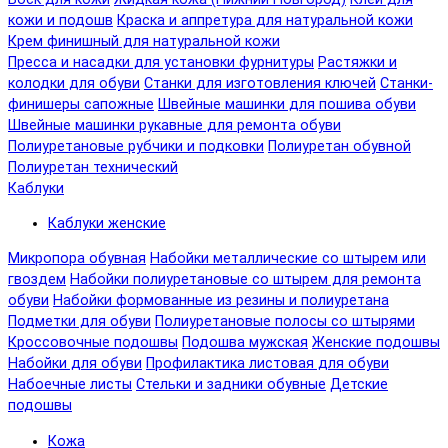
кожи и подошв
Краска и аппретура для натуральной кожи
Крем финишный для натуральной кожи
Пресса и насадки для установки фурнитуры
Растяжки и
колодки для обуви
Станки для изготовления ключей
Станки-
финишеры сапожные
Швейные машинки для пошива обуви
Швейные машинки рукавные для ремонта обуви
Полиуретановые рубчики и подковки
Полиуретан обувной
Полиуретан технический
Каблуки
Каблуки женские
Микропора обувная
Набойки металлические со штырем или
гвоздем
Набойки полиуретановые со штырем для ремонта
обуви
Набойки формованные из резины и полиуретана
Подметки для обуви
Полиуретановые полосы со штырями
Кроссовочные подошвы
Подошва мужская
Женские подошвы
Набойки для обуви
Профилактика листовая для обуви
Набоечные листы
Стельки и задники обувные
Детские
подошвы
Кожа