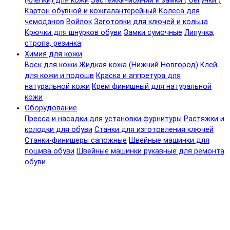
(клепки) для кожи
Застежки-молнии и замки ( бегунки )
Картон обувной и кожгалантерейный
Колеса для
чемоданов
Войлок
Заготовки для ключей и кольца
Крючки для шнурков обуви
Замки сумочные
Липучка,
стропа, резинка
Химия для кожи
Воск для кожи
Жидкая кожа (Нижний Новгород)
Клей
для кожи и подошв
Краска и аппретура для
натуральной кожи
Крем финишный для натуральной
кожи
Оборудование
Пресса и насадки для установки фурнитуры
Растяжки и
колодки для обуви
Станки для изготовления ключей
Станки-финишеры сапожные
Швейные машинки для
пошива обуви
Швейные машинки рукавные для ремонта
обуви