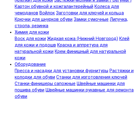
(клепки) для кожи
Застежки-молнии и замки ( бегунки )
Картон обувной и кожгалантерейный
Колеса для
чемоданов
Войлок
Заготовки для ключей и кольца
Крючки для шнурков обуви
Замки сумочные
Липучка,
стропа, резинка
Химия для кожи
Воск для кожи
Жидкая кожа (Нижний Новгород)
Клей
для кожи и подошв
Краска и аппретура для
натуральной кожи
Крем финишный для натуральной
кожи
Оборудование
Пресса и насадки для установки фурнитуры
Растяжки и
колодки для обуви
Станки для изготовления ключей
Станки-финишеры сапожные
Швейные машинки для
пошива обуви
Швейные машинки рукавные для ремонта
обуви