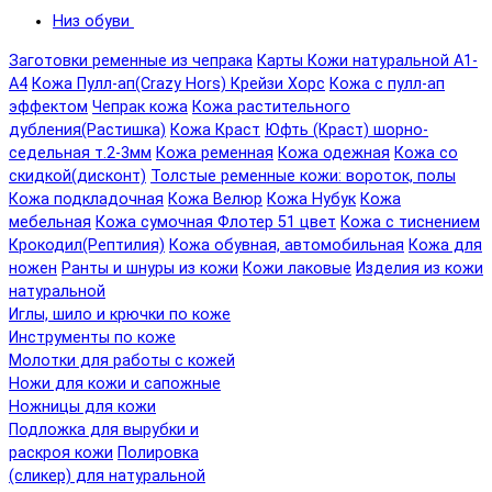
Низ обуви
Заготовки ременные из чепрака
Карты Кожи натуральной А1-
А4
Кожа Пулл-ап(Crazy Hors) Крейзи Хорс
Кожа с пулл-ап
эффектом
Чепрак кожа
Кожа растительного
дубления(Растишка)
Кожа Краст
Юфть (Краст) шорно-
седельная т.2-3мм
Кожа ременная
Кожа одежная
Кожа со
скидкой(дисконт)
Толстые ременные кожи: вороток, полы
Кожа подкладочная
Кожа Велюр
Кожа Нубук
Кожа
мебельная
Кожа сумочная Флотер 51 цвет
Кожа с тиснением
Крокодил(Рептилия)
Кожа обувная, автомобильная
Кожа для
ножен
Ранты и шнуры из кожи
Кожи лаковые
Изделия из кожи
натуральной
Иглы, шило и крючки по коже
Инструменты по коже
Молотки для работы с кожей
Ножи для кожи и сапожные
Ножницы для кожи
Подложка для вырубки и
раскроя кожи
Полировка
(сликер) для натуральной