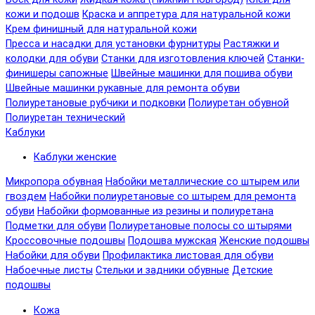
кожи и подошв
Краска и аппретура для натуральной кожи
Крем финишный для натуральной кожи
Пресса и насадки для установки фурнитуры
Растяжки и
колодки для обуви
Станки для изготовления ключей
Станки-
финишеры сапожные
Швейные машинки для пошива обуви
Швейные машинки рукавные для ремонта обуви
Полиуретановые рубчики и подковки
Полиуретан обувной
Полиуретан технический
Каблуки
Каблуки женские
Микропора обувная
Набойки металлические со штырем или
гвоздем
Набойки полиуретановые со штырем для ремонта
обуви
Набойки формованные из резины и полиуретана
Подметки для обуви
Полиуретановые полосы со штырями
Кроссовочные подошвы
Подошва мужская
Женские подошвы
Набойки для обуви
Профилактика листовая для обуви
Набоечные листы
Стельки и задники обувные
Детские
подошвы
Кожа