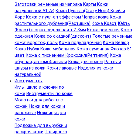
Заготовки ременные из чепрака
Карты Кожи
натуральной А1-А4
Кожа Пулл-ап(Crazy Hors) Крейзи
Хорс
Кожа с пулл-ап эффектом
Чепрак кожа
Кожа
растительного дубления(Растишка)
Кожа Краст
Юфть
(Краст) шорно-седельная т.2-3мм
Кожа ременная
Кожа
одежная
Кожа со скидкой(дисконт)
Толстые ременные
кожи: вороток, полы
Кожа подкладочная
Кожа Велюр
Кожа Нубук
Кожа мебельная
Кожа сумочная Флотер 51
цвет
Кожа с тиснением Крокодил(Рептилия)
Кожа
обувная, автомобильная
Кожа для ножен
Ранты и
шнуры из кожи
Кожи лаковые
Изделия из кожи
натуральной
Инструменты
Иглы, шило и крючки по
коже
Инструменты по коже
Молотки для работы с
кожей
Ножи для кожи и
сапожные
Ножницы для
кожи
Подложка для вырубки и
раскроя кожи
Полировка