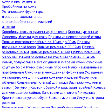
кожи и инструмента
Пробойники по коже
Установщики фурнитуры:
люверсов, хольнитенов,
кнопок
Шаблоны для изделий
из кожи
Карабины, кольца сумочные, фастексы
Кнопки курточные
Люверсы, блочки для кожи
Пряжки из нержавеющей стали
Пряжки кожгалантерейные от 10мм до 30мм
Пряжки
латунные solid brass
Пряжки ременные 30-32мм
Пряжки
ременные 35 мм
Пряжки ременные 45 мм
Пряжки ременные
50-55 мм
Пряжки ременные на кожаный ремень 38-40мм
Рамки, полукольца
Рант обувной и унтовый
Ручки сумочные
круглые 65 см
Ручки сумочные плоские
Ручки чемоданные и
портфельные
Сумочная и чемоданная фурнитура
Украшения
металлические для пошива кожаных изделий
Фурнитура
обувная
Хольнитены (клепки) для кожи
Застежки-молнии и
замки ( бегунки )
Картон обувной и кожгалантерейный
Колеса
для чемоданов
Войлок
Заготовки для ключей и кольца
Крючки для шнурков обуви
Замки сумочные
Липучка, стропа,
резинка
Воск для кожи
Жидкая кожа (Нижний Новгород)
Клей для