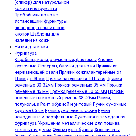
(сликер) для натуральной
кожи и инструмента
Пробойники по коже
Установщики фурнитуры:
люверсов, хольнитенов,
кнопок
Шаблоны для
изделий из кожи
Нитки для кожи
Фурнитура
Карабины, кольца сумочные, фастексы
Кнопки
курточные
Люверсы, блочки для кожи
Пряжки из
нержавеющей стали
Пряжки кожгалантерейные от
10мм до 30мм
Пряжки латунные solid brass
Пряжки
ременные 30-32мм
Пряжки ременные 35 мм
Пряжки
ременные 45 мм
Пряжки ременные 50-55 мм
Пряжки
ременные на кожаный ремень 38-40мм
Рамки,
полукольца
Рант обувной и унтовый
Ручки сумочные
круглые 65 см
Ручки сумочные плоские
Ручки
чемоданные и портфельные
Сумочная и чемоданная
фурнитура
Украшения металлические для пошива
кожаных изделий
Фурнитура обувная
Хольнитены