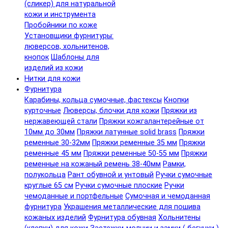
(сликер) для натуральной
кожи и инструмента
Пробойники по коже
Установщики фурнитуры:
люверсов, хольнитенов,
кнопок
Шаблоны для
изделий из кожи
Нитки для кожи
Фурнитура
Карабины, кольца сумочные, фастексы
Кнопки
курточные
Люверсы, блочки для кожи
Пряжки из
нержавеющей стали
Пряжки кожгалантерейные от
10мм до 30мм
Пряжки латунные solid brass
Пряжки
ременные 30-32мм
Пряжки ременные 35 мм
Пряжки
ременные 45 мм
Пряжки ременные 50-55 мм
Пряжки
ременные на кожаный ремень 38-40мм
Рамки,
полукольца
Рант обувной и унтовый
Ручки сумочные
круглые 65 см
Ручки сумочные плоские
Ручки
чемоданные и портфельные
Сумочная и чемоданная
фурнитура
Украшения металлические для пошива
кожаных изделий
Фурнитура обувная
Хольнитены