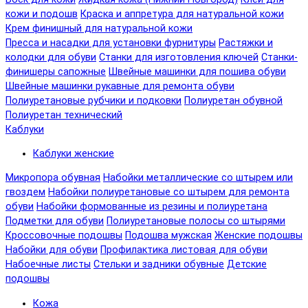
кожи и подошв
Краска и аппретура для натуральной кожи
Крем финишный для натуральной кожи
Пресса и насадки для установки фурнитуры
Растяжки и
колодки для обуви
Станки для изготовления ключей
Станки-
финишеры сапожные
Швейные машинки для пошива обуви
Швейные машинки рукавные для ремонта обуви
Полиуретановые рубчики и подковки
Полиуретан обувной
Полиуретан технический
Каблуки
Каблуки женские
Микропора обувная
Набойки металлические со штырем или
гвоздем
Набойки полиуретановые со штырем для ремонта
обуви
Набойки формованные из резины и полиуретана
Подметки для обуви
Полиуретановые полосы со штырями
Кроссовочные подошвы
Подошва мужская
Женские подошвы
Набойки для обуви
Профилактика листовая для обуви
Набоечные листы
Стельки и задники обувные
Детские
подошвы
Кожа