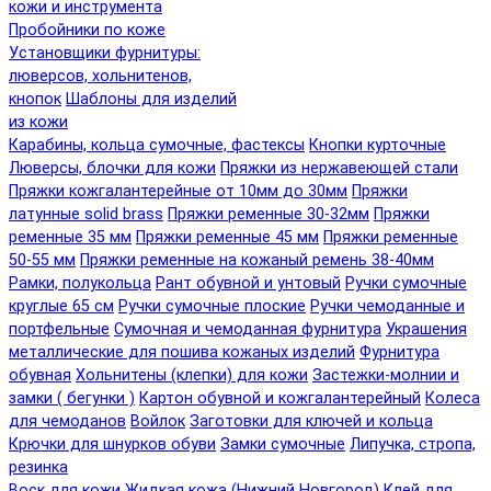
кожи и инструмента
Пробойники по коже
Установщики фурнитуры:
люверсов, хольнитенов,
кнопок
Шаблоны для изделий
из кожи
Карабины, кольца сумочные, фастексы
Кнопки курточные
Люверсы, блочки для кожи
Пряжки из нержавеющей стали
Пряжки кожгалантерейные от 10мм до 30мм
Пряжки
латунные solid brass
Пряжки ременные 30-32мм
Пряжки
ременные 35 мм
Пряжки ременные 45 мм
Пряжки ременные
50-55 мм
Пряжки ременные на кожаный ремень 38-40мм
Рамки, полукольца
Рант обувной и унтовый
Ручки сумочные
круглые 65 см
Ручки сумочные плоские
Ручки чемоданные и
портфельные
Сумочная и чемоданная фурнитура
Украшения
металлические для пошива кожаных изделий
Фурнитура
обувная
Хольнитены (клепки) для кожи
Застежки-молнии и
замки ( бегунки )
Картон обувной и кожгалантерейный
Колеса
для чемоданов
Войлок
Заготовки для ключей и кольца
Крючки для шнурков обуви
Замки сумочные
Липучка, стропа,
резинка
Воск для кожи
Жидкая кожа (Нижний Новгород)
Клей для