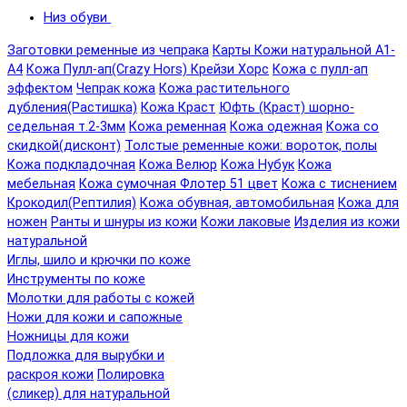
Низ обуви
Заготовки ременные из чепрака
Карты Кожи натуральной А1-
А4
Кожа Пулл-ап(Crazy Hors) Крейзи Хорс
Кожа с пулл-ап
эффектом
Чепрак кожа
Кожа растительного
дубления(Растишка)
Кожа Краст
Юфть (Краст) шорно-
седельная т.2-3мм
Кожа ременная
Кожа одежная
Кожа со
скидкой(дисконт)
Толстые ременные кожи: вороток, полы
Кожа подкладочная
Кожа Велюр
Кожа Нубук
Кожа
мебельная
Кожа сумочная Флотер 51 цвет
Кожа с тиснением
Крокодил(Рептилия)
Кожа обувная, автомобильная
Кожа для
ножен
Ранты и шнуры из кожи
Кожи лаковые
Изделия из кожи
натуральной
Иглы, шило и крючки по коже
Инструменты по коже
Молотки для работы с кожей
Ножи для кожи и сапожные
Ножницы для кожи
Подложка для вырубки и
раскроя кожи
Полировка
(сликер) для натуральной