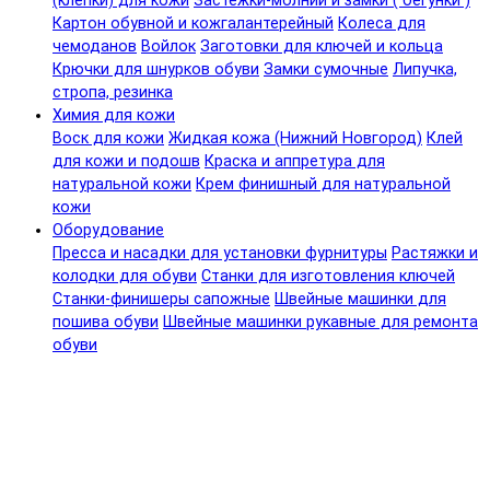
(клепки) для кожи
Застежки-молнии и замки ( бегунки )
Картон обувной и кожгалантерейный
Колеса для
чемоданов
Войлок
Заготовки для ключей и кольца
Крючки для шнурков обуви
Замки сумочные
Липучка,
стропа, резинка
Химия для кожи
Воск для кожи
Жидкая кожа (Нижний Новгород)
Клей
для кожи и подошв
Краска и аппретура для
натуральной кожи
Крем финишный для натуральной
кожи
Оборудование
Пресса и насадки для установки фурнитуры
Растяжки и
колодки для обуви
Станки для изготовления ключей
Станки-финишеры сапожные
Швейные машинки для
пошива обуви
Швейные машинки рукавные для ремонта
обуви