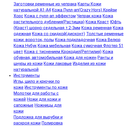
Заготовки ременные из чепрака
Карты Кожи
натуральной А1-А4
Кожа Пулл-ап(Crazy Hors) Крейзи
Хорс
Кожа с пулл-ап эффектом
Чепрак кожа
Кожа
растительного дубления(Растишка)
Кожа Краст
Юфть
(Краст) шорно-седельная т.2-3мм
Кожа ременная
Кожа
одежная
Кожа со скидкой(дисконт)
Толстые ременные
кожи: вороток, полы
Кожа подкладочная
Кожа Велюр
Кожа Нубук
Кожа мебельная
Кожа сумочная Флотер 51
цвет
Кожа с тиснением Крокодил(Рептилия)
Кожа
обувная, автомобильная
Кожа для ножен
Ранты и
шнуры из кожи
Кожи лаковые
Изделия из кожи
натуральной
Инструменты
Иглы, шило и крючки по
коже
Инструменты по коже
Молотки для работы с
кожей
Ножи для кожи и
сапожные
Ножницы для
кожи
Подложка для вырубки и
раскроя кожи
Полировка