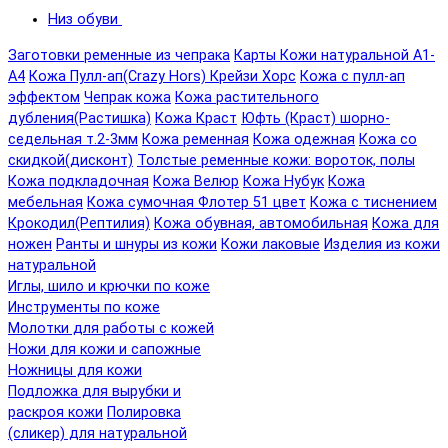
Низ обуви
Заготовки ременные из чепрака
Карты Кожи натуральной А1-
А4
Кожа Пулл-ап(Crazy Hors) Крейзи Хорс
Кожа с пулл-ап
эффектом
Чепрак кожа
Кожа растительного
дубления(Растишка)
Кожа Краст
Юфть (Краст) шорно-
седельная т.2-3мм
Кожа ременная
Кожа одежная
Кожа со
скидкой(дисконт)
Толстые ременные кожи: вороток, полы
Кожа подкладочная
Кожа Велюр
Кожа Нубук
Кожа
мебельная
Кожа сумочная Флотер 51 цвет
Кожа с тиснением
Крокодил(Рептилия)
Кожа обувная, автомобильная
Кожа для
ножен
Ранты и шнуры из кожи
Кожи лаковые
Изделия из кожи
натуральной
Иглы, шило и крючки по коже
Инструменты по коже
Молотки для работы с кожей
Ножи для кожи и сапожные
Ножницы для кожи
Подложка для вырубки и
раскроя кожи
Полировка
(сликер) для натуральной