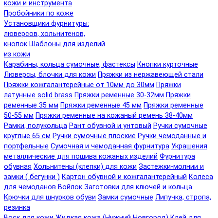
кожи и инструмента
Пробойники по коже
Установщики фурнитуры:
люверсов, хольнитенов,
кнопок
Шаблоны для изделий
из кожи
Карабины, кольца сумочные, фастексы
Кнопки курточные
Люверсы, блочки для кожи
Пряжки из нержавеющей стали
Пряжки кожгалантерейные от 10мм до 30мм
Пряжки
латунные solid brass
Пряжки ременные 30-32мм
Пряжки
ременные 35 мм
Пряжки ременные 45 мм
Пряжки ременные
50-55 мм
Пряжки ременные на кожаный ремень 38-40мм
Рамки, полукольца
Рант обувной и унтовый
Ручки сумочные
круглые 65 см
Ручки сумочные плоские
Ручки чемоданные и
портфельные
Сумочная и чемоданная фурнитура
Украшения
металлические для пошива кожаных изделий
Фурнитура
обувная
Хольнитены (клепки) для кожи
Застежки-молнии и
замки ( бегунки )
Картон обувной и кожгалантерейный
Колеса
для чемоданов
Войлок
Заготовки для ключей и кольца
Крючки для шнурков обуви
Замки сумочные
Липучка, стропа,
резинка
Воск для кожи
Жидкая кожа (Нижний Новгород)
Клей для