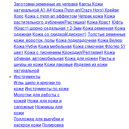
Заготовки ременные из чепрака
Карты Кожи
натуральной А1-А4
Кожа Пулл-ап(Crazy Hors) Крейзи
Хорс
Кожа с пулл-ап эффектом
Чепрак кожа
Кожа
растительного дубления(Растишка)
Кожа Краст
Юфть
(Краст) шорно-седельная т.2-3мм
Кожа ременная
Кожа
одежная
Кожа со скидкой(дисконт)
Толстые ременные
кожи: вороток, полы
Кожа подкладочная
Кожа Велюр
Кожа Нубук
Кожа мебельная
Кожа сумочная Флотер 51
цвет
Кожа с тиснением Крокодил(Рептилия)
Кожа
обувная, автомобильная
Кожа для ножен
Ранты и
шнуры из кожи
Кожи лаковые
Изделия из кожи
натуральной
Инструменты
Иглы, шило и крючки по
коже
Инструменты по коже
Молотки для работы с
кожей
Ножи для кожи и
сапожные
Ножницы для
кожи
Подложка для вырубки и
раскроя кожи
Полировка