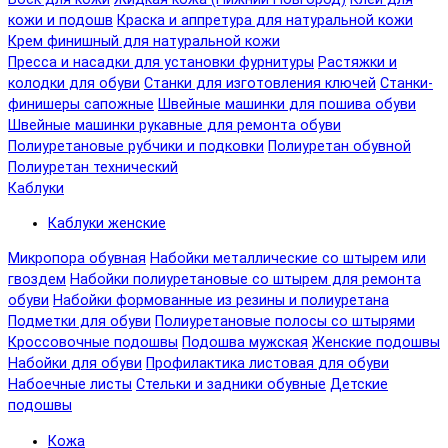
кожи и подошв
Краска и аппретура для натуральной кожи
Крем финишный для натуральной кожи
Пресса и насадки для установки фурнитуры
Растяжки и
колодки для обуви
Станки для изготовления ключей
Станки-
финишеры сапожные
Швейные машинки для пошива обуви
Швейные машинки рукавные для ремонта обуви
Полиуретановые рубчики и подковки
Полиуретан обувной
Полиуретан технический
Каблуки
Каблуки женские
Микропора обувная
Набойки металлические со штырем или
гвоздем
Набойки полиуретановые со штырем для ремонта
обуви
Набойки формованные из резины и полиуретана
Подметки для обуви
Полиуретановые полосы со штырями
Кроссовочные подошвы
Подошва мужская
Женские подошвы
Набойки для обуви
Профилактика листовая для обуви
Набоечные листы
Стельки и задники обувные
Детские
подошвы
Кожа