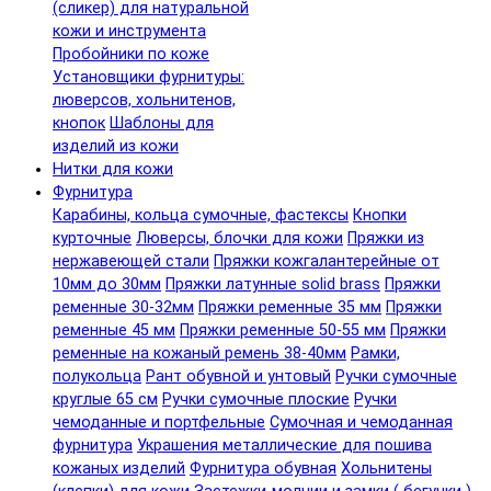
(сликер) для натуральной
кожи и инструмента
Пробойники по коже
Установщики фурнитуры:
люверсов, хольнитенов,
кнопок
Шаблоны для
изделий из кожи
Нитки для кожи
Фурнитура
Карабины, кольца сумочные, фастексы
Кнопки
курточные
Люверсы, блочки для кожи
Пряжки из
нержавеющей стали
Пряжки кожгалантерейные от
10мм до 30мм
Пряжки латунные solid brass
Пряжки
ременные 30-32мм
Пряжки ременные 35 мм
Пряжки
ременные 45 мм
Пряжки ременные 50-55 мм
Пряжки
ременные на кожаный ремень 38-40мм
Рамки,
полукольца
Рант обувной и унтовый
Ручки сумочные
круглые 65 см
Ручки сумочные плоские
Ручки
чемоданные и портфельные
Сумочная и чемоданная
фурнитура
Украшения металлические для пошива
кожаных изделий
Фурнитура обувная
Хольнитены