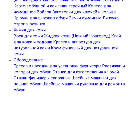
(клепки) для кожи
Застежки-молнии и замки ( бегунки )
Картон обувной и кожгалантерейный
Колеса для
чемоданов
Войлок
Заготовки для ключей и кольца
Крючки для шнурков обуви
Замки сумочные
Липучка,
стропа, резинка
Химия для кожи
Воск для кожи
Жидкая кожа (Нижний Новгород)
Клей
для кожи и подошв
Краска и аппретура для
натуральной кожи
Крем финишный для натуральной
кожи
Оборудование
Пресса и насадки для установки фурнитуры
Растяжки и
колодки для обуви
Станки для изготовления ключей
Станки-финишеры сапожные
Швейные машинки для
пошива обуви
Швейные машинки рукавные для ремонта
обуви