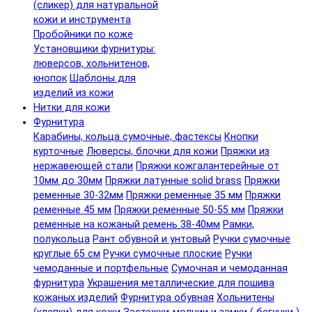
(сликер) для натуральной
кожи и инструмента
Пробойники по коже
Установщики фурнитуры:
люверсов, хольнитенов,
кнопок
Шаблоны для
изделий из кожи
Нитки для кожи
Фурнитура
Карабины, кольца сумочные, фастексы
Кнопки
курточные
Люверсы, блочки для кожи
Пряжки из
нержавеющей стали
Пряжки кожгалантерейные от
10мм до 30мм
Пряжки латунные solid brass
Пряжки
ременные 30-32мм
Пряжки ременные 35 мм
Пряжки
ременные 45 мм
Пряжки ременные 50-55 мм
Пряжки
ременные на кожаный ремень 38-40мм
Рамки,
полукольца
Рант обувной и унтовый
Ручки сумочные
круглые 65 см
Ручки сумочные плоские
Ручки
чемоданные и портфельные
Сумочная и чемоданная
фурнитура
Украшения металлические для пошива
кожаных изделий
Фурнитура обувная
Хольнитены