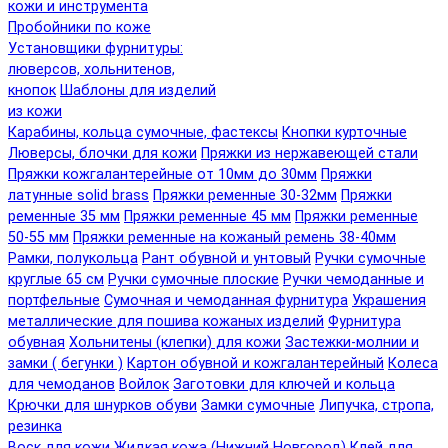
кожи и инструмента
Пробойники по коже
Установщики фурнитуры:
люверсов, хольнитенов,
кнопок
Шаблоны для изделий
из кожи
Карабины, кольца сумочные, фастексы
Кнопки курточные
Люверсы, блочки для кожи
Пряжки из нержавеющей стали
Пряжки кожгалантерейные от 10мм до 30мм
Пряжки
латунные solid brass
Пряжки ременные 30-32мм
Пряжки
ременные 35 мм
Пряжки ременные 45 мм
Пряжки ременные
50-55 мм
Пряжки ременные на кожаный ремень 38-40мм
Рамки, полукольца
Рант обувной и унтовый
Ручки сумочные
круглые 65 см
Ручки сумочные плоские
Ручки чемоданные и
портфельные
Сумочная и чемоданная фурнитура
Украшения
металлические для пошива кожаных изделий
Фурнитура
обувная
Хольнитены (клепки) для кожи
Застежки-молнии и
замки ( бегунки )
Картон обувной и кожгалантерейный
Колеса
для чемоданов
Войлок
Заготовки для ключей и кольца
Крючки для шнурков обуви
Замки сумочные
Липучка, стропа,
резинка
Воск для кожи
Жидкая кожа (Нижний Новгород)
Клей для