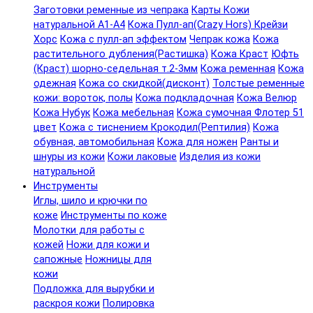
Заготовки ременные из чепрака
Карты Кожи
натуральной А1-А4
Кожа Пулл-ап(Crazy Hors) Крейзи
Хорс
Кожа с пулл-ап эффектом
Чепрак кожа
Кожа
растительного дубления(Растишка)
Кожа Краст
Юфть
(Краст) шорно-седельная т.2-3мм
Кожа ременная
Кожа
одежная
Кожа со скидкой(дисконт)
Толстые ременные
кожи: вороток, полы
Кожа подкладочная
Кожа Велюр
Кожа Нубук
Кожа мебельная
Кожа сумочная Флотер 51
цвет
Кожа с тиснением Крокодил(Рептилия)
Кожа
обувная, автомобильная
Кожа для ножен
Ранты и
шнуры из кожи
Кожи лаковые
Изделия из кожи
натуральной
Инструменты
Иглы, шило и крючки по
коже
Инструменты по коже
Молотки для работы с
кожей
Ножи для кожи и
сапожные
Ножницы для
кожи
Подложка для вырубки и
раскроя кожи
Полировка