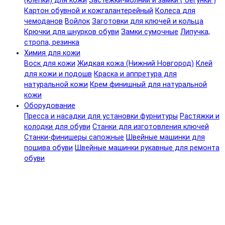
(клепки) для кожи
Застежки-молнии и замки ( бегунки )
Картон обувной и кожгалантерейный
Колеса для
чемоданов
Войлок
Заготовки для ключей и кольца
Крючки для шнурков обуви
Замки сумочные
Липучка,
стропа, резинка
Химия для кожи
Воск для кожи
Жидкая кожа (Нижний Новгород)
Клей
для кожи и подошв
Краска и аппретура для
натуральной кожи
Крем финишный для натуральной
кожи
Оборудование
Пресса и насадки для установки фурнитуры
Растяжки и
колодки для обуви
Станки для изготовления ключей
Станки-финишеры сапожные
Швейные машинки для
пошива обуви
Швейные машинки рукавные для ремонта
обуви