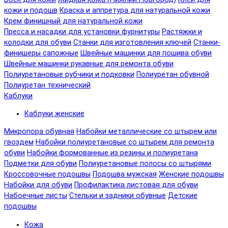
кожи и подошв
Краска и аппретура для натуральной кожи
Крем финишный для натуральной кожи
Пресса и насадки для установки фурнитуры
Растяжки и
колодки для обуви
Станки для изготовления ключей
Станки-
финишеры сапожные
Швейные машинки для пошива обуви
Швейные машинки рукавные для ремонта обуви
Полиуретановые рубчики и подковки
Полиуретан обувной
Полиуретан технический
Каблуки
Каблуки женские
Микропора обувная
Набойки металлические со штырем или
гвоздем
Набойки полиуретановые со штырем для ремонта
обуви
Набойки формованные из резины и полиуретана
Подметки для обуви
Полиуретановые полосы со штырями
Кроссовочные подошвы
Подошва мужская
Женские подошвы
Набойки для обуви
Профилактика листовая для обуви
Набоечные листы
Стельки и задники обувные
Детские
подошвы
Кожа