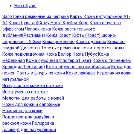
Низ обуви
Заготовки ременные из чепрака
Карты Кожи натуральной А1-
А4
Кожа Пулл-ап(Crazy Hors) Крейзи Хорс
Кожа с пулл-ап
эффектом
Чепрак кожа
Кожа растительного
дубления(Растишка)
Кожа Краст
Юфть (Краст) шорно-
седельная т.2-3мм
Кожа ременная
Кожа одежная
Кожа со
скидкой(дисконт)
Толстые ременные кожи: вороток, полы
Кожа подкладочная
Кожа Велюр
Кожа Нубук
Кожа
мебельная
Кожа сумочная Флотер 51 цвет
Кожа с тиснением
Крокодил(Рептилия)
Кожа обувная, автомобильная
Кожа для
ножен
Ранты и шнуры из кожи
Кожи лаковые
Изделия из кожи
натуральной
Иглы, шило и крючки по коже
Инструменты по коже
Молотки для работы с кожей
Ножи для кожи и сапожные
Ножницы для кожи
Подложка для вырубки и
раскроя кожи
Полировка
(сликер) для натуральной