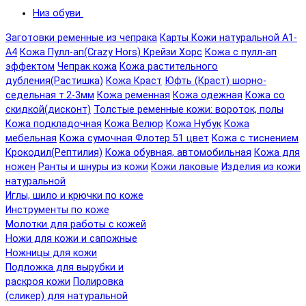
Низ обуви
Заготовки ременные из чепрака
Карты Кожи натуральной А1-
А4
Кожа Пулл-ап(Crazy Hors) Крейзи Хорс
Кожа с пулл-ап
эффектом
Чепрак кожа
Кожа растительного
дубления(Растишка)
Кожа Краст
Юфть (Краст) шорно-
седельная т.2-3мм
Кожа ременная
Кожа одежная
Кожа со
скидкой(дисконт)
Толстые ременные кожи: вороток, полы
Кожа подкладочная
Кожа Велюр
Кожа Нубук
Кожа
мебельная
Кожа сумочная Флотер 51 цвет
Кожа с тиснением
Крокодил(Рептилия)
Кожа обувная, автомобильная
Кожа для
ножен
Ранты и шнуры из кожи
Кожи лаковые
Изделия из кожи
натуральной
Иглы, шило и крючки по коже
Инструменты по коже
Молотки для работы с кожей
Ножи для кожи и сапожные
Ножницы для кожи
Подложка для вырубки и
раскроя кожи
Полировка
(сликер) для натуральной