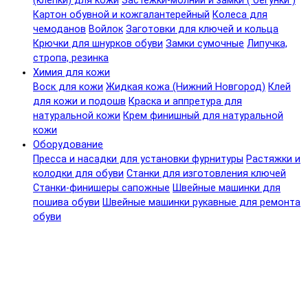
(клепки) для кожи
Застежки-молнии и замки ( бегунки )
Картон обувной и кожгалантерейный
Колеса для
чемоданов
Войлок
Заготовки для ключей и кольца
Крючки для шнурков обуви
Замки сумочные
Липучка,
стропа, резинка
Химия для кожи
Воск для кожи
Жидкая кожа (Нижний Новгород)
Клей
для кожи и подошв
Краска и аппретура для
натуральной кожи
Крем финишный для натуральной
кожи
Оборудование
Пресса и насадки для установки фурнитуры
Растяжки и
колодки для обуви
Станки для изготовления ключей
Станки-финишеры сапожные
Швейные машинки для
пошива обуви
Швейные машинки рукавные для ремонта
обуви