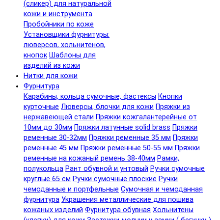
(сликер) для натуральной
кожи и инструмента
Пробойники по коже
Установщики фурнитуры:
люверсов, хольнитенов,
кнопок
Шаблоны для
изделий из кожи
Нитки для кожи
Фурнитура
Карабины, кольца сумочные, фастексы
Кнопки
курточные
Люверсы, блочки для кожи
Пряжки из
нержавеющей стали
Пряжки кожгалантерейные от
10мм до 30мм
Пряжки латунные solid brass
Пряжки
ременные 30-32мм
Пряжки ременные 35 мм
Пряжки
ременные 45 мм
Пряжки ременные 50-55 мм
Пряжки
ременные на кожаный ремень 38-40мм
Рамки,
полукольца
Рант обувной и унтовый
Ручки сумочные
круглые 65 см
Ручки сумочные плоские
Ручки
чемоданные и портфельные
Сумочная и чемоданная
фурнитура
Украшения металлические для пошива
кожаных изделий
Фурнитура обувная
Хольнитены