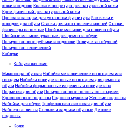
кожи и подошв
Краска и аппретура для натуральной кожи
Крем финишный для натуральной кожи
Пресса и насадки для установки фурнитуры
Растяжки и
колодки для обуви
Станки для изготовления ключей
Станки-
финишеры сапожные
Швейные машинки для пошива обуви
Швейные машинки рукавные для ремонта обуви
Полиуретановые рубчики и подковки
Полиуретан обувной
Полиуретан технический
Каблуки
Каблуки женские
Микропора обувная
Набойки металлические со штырем или
гвоздем
Набойки полиуретановые со штырем для ремонта
обуви
Набойки формованные из резины и полиуретана
Подметки для обуви
Полиуретановые полосы со штырями
Кроссовочные подошвы
Подошва мужская
Женские подошвы
Набойки для обуви
Профилактика листовая для обуви
Набоечные листы
Стельки и задники обувные
Детские
подошвы
Кожа