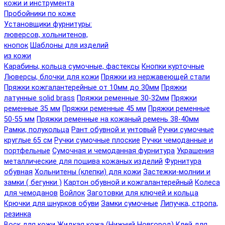
кожи и инструмента
Пробойники по коже
Установщики фурнитуры:
люверсов, хольнитенов,
кнопок
Шаблоны для изделий
из кожи
Карабины, кольца сумочные, фастексы
Кнопки курточные
Люверсы, блочки для кожи
Пряжки из нержавеющей стали
Пряжки кожгалантерейные от 10мм до 30мм
Пряжки
латунные solid brass
Пряжки ременные 30-32мм
Пряжки
ременные 35 мм
Пряжки ременные 45 мм
Пряжки ременные
50-55 мм
Пряжки ременные на кожаный ремень 38-40мм
Рамки, полукольца
Рант обувной и унтовый
Ручки сумочные
круглые 65 см
Ручки сумочные плоские
Ручки чемоданные и
портфельные
Сумочная и чемоданная фурнитура
Украшения
металлические для пошива кожаных изделий
Фурнитура
обувная
Хольнитены (клепки) для кожи
Застежки-молнии и
замки ( бегунки )
Картон обувной и кожгалантерейный
Колеса
для чемоданов
Войлок
Заготовки для ключей и кольца
Крючки для шнурков обуви
Замки сумочные
Липучка, стропа,
резинка
Воск для кожи
Жидкая кожа (Нижний Новгород)
Клей для