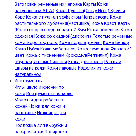
Заготовки ременные из чепрака
Карты Кожи
натуральной А1-А4
Кожа Пулл-ап(Crazy Hors) Крейзи
Хорс
Кожа с пулл-ап эффектом
Чепрак кожа
Кожа
растительного дубления(Растишка)
Кожа Краст
Юфть
(Краст) шорно-седельная т.2-3мм
Кожа ременная
Кожа
одежная
Кожа со скидкой(дисконт)
Толстые ременные
кожи: вороток, полы
Кожа подкладочная
Кожа Велюр
Кожа Нубук
Кожа мебельная
Кожа сумочная Флотер 51
цвет
Кожа с тиснением Крокодил(Рептилия)
Кожа
обувная, автомобильная
Кожа для ножен
Ранты и
шнуры из кожи
Кожи лаковые
Изделия из кожи
натуральной
Инструменты
Иглы, шило и крючки по
коже
Инструменты по коже
Молотки для работы с
кожей
Ножи для кожи и
сапожные
Ножницы для
кожи
Подложка для вырубки и
раскроя кожи
Полировка