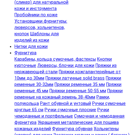
(сликер) для натуральной
кожи и инструмента
Пробойники по коже
Установщики фурнитуры:
люверсов, хольнитенов,
кнопок
Шаблоны для
изделий из кожи
Нитки для кожи
Фурнитура
Карабины, кольца сумочные, фастексы
Кнопки
курточные
Люверсы, блочки для кожи
Пряжки из
нержавеющей стали
Пряжки кожгалантерейные от
10мм до 30мм
Пряжки латунные solid brass
Пряжки
ременные 30-32мм
Пряжки ременные 35 мм
Пряжки
ременные 45 мм
Пряжки ременные 50-55 мм
Пряжки
ременные на кожаный ремень 38-40мм
Рамки,
полукольца
Рант обувной и унтовый
Ручки сумочные
круглые 65 см
Ручки сумочные плоские
Ручки
чемоданные и портфельные
Сумочная и чемоданная
фурнитура
Украшения металлические для пошива
кожаных изделий
Фурнитура обувная
Хольнитены