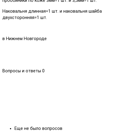
пробойники по коже 3мм=1 шт. и 3,5мм=1 шт.
Наковальня длинная=1 шт. и наковальня шайба
двухсторонняя=1 шт.
в Нижнем Новгороде
Вопросы и ответы
0
Еще не было вопросов