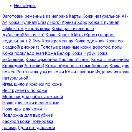
Низ обуви
Заготовки ременные из чепрака
Карты Кожи натуральной А1-
А4
Кожа Пулл-ап(Crazy Hors) Крейзи Хорс
Кожа с пулл-ап
эффектом
Чепрак кожа
Кожа растительного
дубления(Растишка)
Кожа Краст
Юфть (Краст) шорно-
седельная т.2-3мм
Кожа ременная
Кожа одежная
Кожа со
скидкой(дисконт)
Толстые ременные кожи: вороток, полы
Кожа подкладочная
Кожа Велюр
Кожа Нубук
Кожа
мебельная
Кожа сумочная Флотер 51 цвет
Кожа с тиснением
Крокодил(Рептилия)
Кожа обувная, автомобильная
Кожа для
ножен
Ранты и шнуры из кожи
Кожи лаковые
Изделия из кожи
натуральной
Иглы, шило и крючки по коже
Инструменты по коже
Молотки для работы с кожей
Ножи для кожи и сапожные
Ножницы для кожи
Подложка для вырубки и
раскроя кожи
Полировка
(сликер) для натуральной