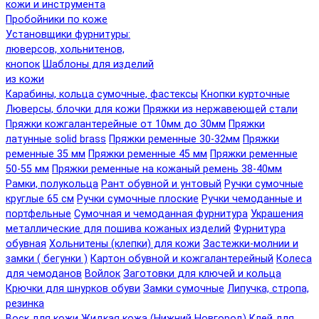
кожи и инструмента
Пробойники по коже
Установщики фурнитуры:
люверсов, хольнитенов,
кнопок
Шаблоны для изделий
из кожи
Карабины, кольца сумочные, фастексы
Кнопки курточные
Люверсы, блочки для кожи
Пряжки из нержавеющей стали
Пряжки кожгалантерейные от 10мм до 30мм
Пряжки
латунные solid brass
Пряжки ременные 30-32мм
Пряжки
ременные 35 мм
Пряжки ременные 45 мм
Пряжки ременные
50-55 мм
Пряжки ременные на кожаный ремень 38-40мм
Рамки, полукольца
Рант обувной и унтовый
Ручки сумочные
круглые 65 см
Ручки сумочные плоские
Ручки чемоданные и
портфельные
Сумочная и чемоданная фурнитура
Украшения
металлические для пошива кожаных изделий
Фурнитура
обувная
Хольнитены (клепки) для кожи
Застежки-молнии и
замки ( бегунки )
Картон обувной и кожгалантерейный
Колеса
для чемоданов
Войлок
Заготовки для ключей и кольца
Крючки для шнурков обуви
Замки сумочные
Липучка, стропа,
резинка
Воск для кожи
Жидкая кожа (Нижний Новгород)
Клей для