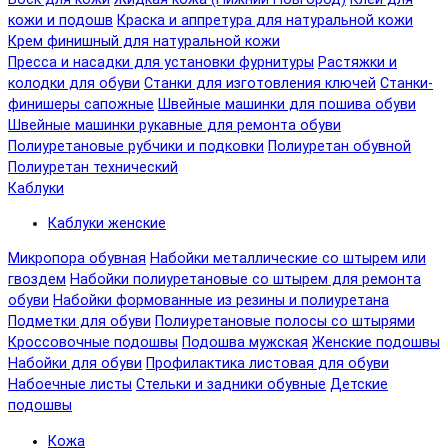
кожи и подошв
Краска и аппретура для натуральной кожи
Крем финишный для натуральной кожи
Пресса и насадки для установки фурнитуры
Растяжки и
колодки для обуви
Станки для изготовления ключей
Станки-
финишеры сапожные
Швейные машинки для пошива обуви
Швейные машинки рукавные для ремонта обуви
Полиуретановые рубчики и подковки
Полиуретан обувной
Полиуретан технический
Каблуки
Каблуки женские
Микропора обувная
Набойки металлические со штырем или
гвоздем
Набойки полиуретановые со штырем для ремонта
обуви
Набойки формованные из резины и полиуретана
Подметки для обуви
Полиуретановые полосы со штырями
Кроссовочные подошвы
Подошва мужская
Женские подошвы
Набойки для обуви
Профилактика листовая для обуви
Набоечные листы
Стельки и задники обувные
Детские
подошвы
Кожа