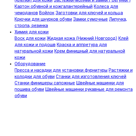
(клепки) для кожи
Застежки-молнии и замки ( бегунки )
Картон обувной и кожгалантерейный
Колеса для
чемоданов
Войлок
Заготовки для ключей и кольца
Крючки для шнурков обуви
Замки сумочные
Липучка,
стропа, резинка
Химия для кожи
Воск для кожи
Жидкая кожа (Нижний Новгород)
Клей
для кожи и подошв
Краска и аппретура для
натуральной кожи
Крем финишный для натуральной
кожи
Оборудование
Пресса и насадки для установки фурнитуры
Растяжки и
колодки для обуви
Станки для изготовления ключей
Станки-финишеры сапожные
Швейные машинки для
пошива обуви
Швейные машинки рукавные для ремонта
обуви