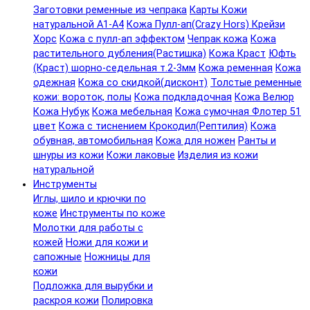
Заготовки ременные из чепрака
Карты Кожи
натуральной А1-А4
Кожа Пулл-ап(Crazy Hors) Крейзи
Хорс
Кожа с пулл-ап эффектом
Чепрак кожа
Кожа
растительного дубления(Растишка)
Кожа Краст
Юфть
(Краст) шорно-седельная т.2-3мм
Кожа ременная
Кожа
одежная
Кожа со скидкой(дисконт)
Толстые ременные
кожи: вороток, полы
Кожа подкладочная
Кожа Велюр
Кожа Нубук
Кожа мебельная
Кожа сумочная Флотер 51
цвет
Кожа с тиснением Крокодил(Рептилия)
Кожа
обувная, автомобильная
Кожа для ножен
Ранты и
шнуры из кожи
Кожи лаковые
Изделия из кожи
натуральной
Инструменты
Иглы, шило и крючки по
коже
Инструменты по коже
Молотки для работы с
кожей
Ножи для кожи и
сапожные
Ножницы для
кожи
Подложка для вырубки и
раскроя кожи
Полировка