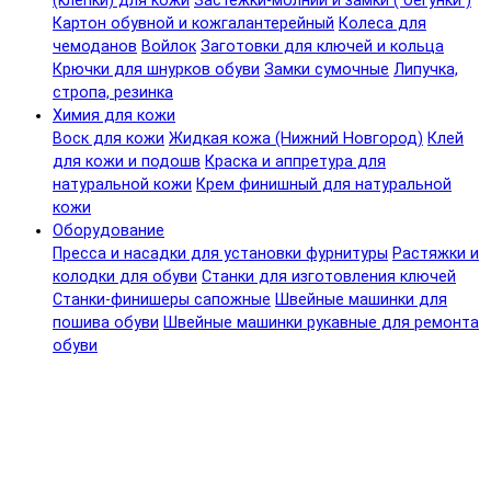
(клепки) для кожи
Застежки-молнии и замки ( бегунки )
Картон обувной и кожгалантерейный
Колеса для
чемоданов
Войлок
Заготовки для ключей и кольца
Крючки для шнурков обуви
Замки сумочные
Липучка,
стропа, резинка
Химия для кожи
Воск для кожи
Жидкая кожа (Нижний Новгород)
Клей
для кожи и подошв
Краска и аппретура для
натуральной кожи
Крем финишный для натуральной
кожи
Оборудование
Пресса и насадки для установки фурнитуры
Растяжки и
колодки для обуви
Станки для изготовления ключей
Станки-финишеры сапожные
Швейные машинки для
пошива обуви
Швейные машинки рукавные для ремонта
обуви