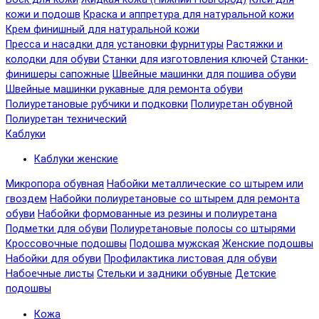
кожи и подошв
Краска и аппретура для натуральной кожи
Крем финишный для натуральной кожи
Пресса и насадки для установки фурнитуры
Растяжки и
колодки для обуви
Станки для изготовления ключей
Станки-
финишеры сапожные
Швейные машинки для пошива обуви
Швейные машинки рукавные для ремонта обуви
Полиуретановые рубчики и подковки
Полиуретан обувной
Полиуретан технический
Каблуки
Каблуки женские
Микропора обувная
Набойки металлические со штырем или
гвоздем
Набойки полиуретановые со штырем для ремонта
обуви
Набойки формованные из резины и полиуретана
Подметки для обуви
Полиуретановые полосы со штырями
Кроссовочные подошвы
Подошва мужская
Женские подошвы
Набойки для обуви
Профилактика листовая для обуви
Набоечные листы
Стельки и задники обувные
Детские
подошвы
Кожа