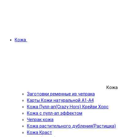
Кожа
Кожа
Заготовки ременные из чепрака
Карты Кожи натуральной А1-А4
Кожа Пулл-ап(Crazy Hors) Крейзи Хорс
Кожа с пулл-ап эффектом
Чепрак кожа
Кожа растительного дубления(Растишка)
Кожа Краст