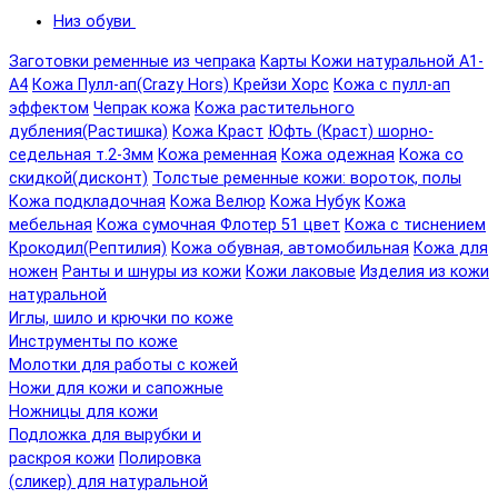
Низ обуви
Заготовки ременные из чепрака
Карты Кожи натуральной А1-
А4
Кожа Пулл-ап(Crazy Hors) Крейзи Хорс
Кожа с пулл-ап
эффектом
Чепрак кожа
Кожа растительного
дубления(Растишка)
Кожа Краст
Юфть (Краст) шорно-
седельная т.2-3мм
Кожа ременная
Кожа одежная
Кожа со
скидкой(дисконт)
Толстые ременные кожи: вороток, полы
Кожа подкладочная
Кожа Велюр
Кожа Нубук
Кожа
мебельная
Кожа сумочная Флотер 51 цвет
Кожа с тиснением
Крокодил(Рептилия)
Кожа обувная, автомобильная
Кожа для
ножен
Ранты и шнуры из кожи
Кожи лаковые
Изделия из кожи
натуральной
Иглы, шило и крючки по коже
Инструменты по коже
Молотки для работы с кожей
Ножи для кожи и сапожные
Ножницы для кожи
Подложка для вырубки и
раскроя кожи
Полировка
(сликер) для натуральной