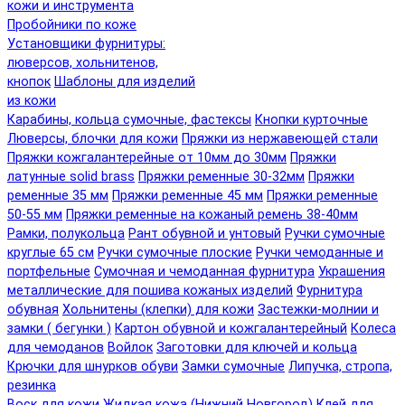
кожи и инструмента
Пробойники по коже
Установщики фурнитуры:
люверсов, хольнитенов,
кнопок
Шаблоны для изделий
из кожи
Карабины, кольца сумочные, фастексы
Кнопки курточные
Люверсы, блочки для кожи
Пряжки из нержавеющей стали
Пряжки кожгалантерейные от 10мм до 30мм
Пряжки
латунные solid brass
Пряжки ременные 30-32мм
Пряжки
ременные 35 мм
Пряжки ременные 45 мм
Пряжки ременные
50-55 мм
Пряжки ременные на кожаный ремень 38-40мм
Рамки, полукольца
Рант обувной и унтовый
Ручки сумочные
круглые 65 см
Ручки сумочные плоские
Ручки чемоданные и
портфельные
Сумочная и чемоданная фурнитура
Украшения
металлические для пошива кожаных изделий
Фурнитура
обувная
Хольнитены (клепки) для кожи
Застежки-молнии и
замки ( бегунки )
Картон обувной и кожгалантерейный
Колеса
для чемоданов
Войлок
Заготовки для ключей и кольца
Крючки для шнурков обуви
Замки сумочные
Липучка, стропа,
резинка
Воск для кожи
Жидкая кожа (Нижний Новгород)
Клей для