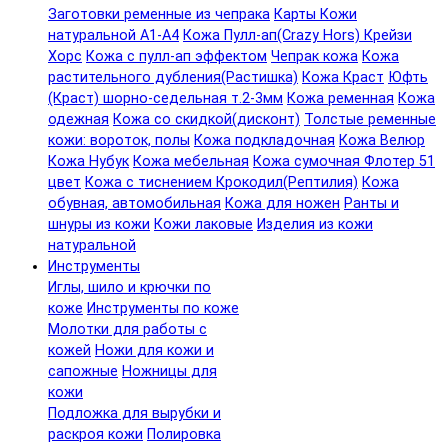
Заготовки ременные из чепрака
Карты Кожи
натуральной А1-А4
Кожа Пулл-ап(Crazy Hors) Крейзи
Хорс
Кожа с пулл-ап эффектом
Чепрак кожа
Кожа
растительного дубления(Растишка)
Кожа Краст
Юфть
(Краст) шорно-седельная т.2-3мм
Кожа ременная
Кожа
одежная
Кожа со скидкой(дисконт)
Толстые ременные
кожи: вороток, полы
Кожа подкладочная
Кожа Велюр
Кожа Нубук
Кожа мебельная
Кожа сумочная Флотер 51
цвет
Кожа с тиснением Крокодил(Рептилия)
Кожа
обувная, автомобильная
Кожа для ножен
Ранты и
шнуры из кожи
Кожи лаковые
Изделия из кожи
натуральной
Инструменты
Иглы, шило и крючки по
коже
Инструменты по коже
Молотки для работы с
кожей
Ножи для кожи и
сапожные
Ножницы для
кожи
Подложка для вырубки и
раскроя кожи
Полировка