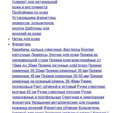
(сликер) для натуральной
кожи и инструмента
Пробойники по коже
Установщики фурнитуры:
люверсов, хольнитенов,
кнопок
Шаблоны для
изделий из кожи
Нитки для кожи
Фурнитура
Карабины, кольца сумочные, фастексы
Кнопки
курточные
Люверсы, блочки для кожи
Пряжки из
нержавеющей стали
Пряжки кожгалантерейные от
10мм до 30мм
Пряжки латунные solid brass
Пряжки
ременные 30-32мм
Пряжки ременные 35 мм
Пряжки
ременные 45 мм
Пряжки ременные 50-55 мм
Пряжки
ременные на кожаный ремень 38-40мм
Рамки,
полукольца
Рант обувной и унтовый
Ручки сумочные
круглые 65 см
Ручки сумочные плоские
Ручки
чемоданные и портфельные
Сумочная и чемоданная
фурнитура
Украшения металлические для пошива
кожаных изделий
Фурнитура обувная
Хольнитены