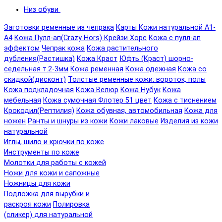
Низ обуви
Заготовки ременные из чепрака
Карты Кожи натуральной А1-
А4
Кожа Пулл-ап(Crazy Hors) Крейзи Хорс
Кожа с пулл-ап
эффектом
Чепрак кожа
Кожа растительного
дубления(Растишка)
Кожа Краст
Юфть (Краст) шорно-
седельная т.2-3мм
Кожа ременная
Кожа одежная
Кожа со
скидкой(дисконт)
Толстые ременные кожи: вороток, полы
Кожа подкладочная
Кожа Велюр
Кожа Нубук
Кожа
мебельная
Кожа сумочная Флотер 51 цвет
Кожа с тиснением
Крокодил(Рептилия)
Кожа обувная, автомобильная
Кожа для
ножен
Ранты и шнуры из кожи
Кожи лаковые
Изделия из кожи
натуральной
Иглы, шило и крючки по коже
Инструменты по коже
Молотки для работы с кожей
Ножи для кожи и сапожные
Ножницы для кожи
Подложка для вырубки и
раскроя кожи
Полировка
(сликер) для натуральной