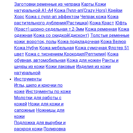
Заготовки ременные из чепрака
Карты Кожи
натуральной А1-А4
Кожа Пулл-ап(Crazy Hors) Крейзи
Хорс
Кожа с пулл-ап эффектом
Чепрак кожа
Кожа
растительного дубления(Растишка)
Кожа Краст
Юфть
(Краст) шорно-седельная т.2-3мм
Кожа ременная
Кожа
одежная
Кожа со скидкой(дисконт)
Толстые ременные
кожи: вороток, полы
Кожа подкладочная
Кожа Велюр
Кожа Нубук
Кожа мебельная
Кожа сумочная Флотер 51
цвет
Кожа с тиснением Крокодил(Рептилия)
Кожа
обувная, автомобильная
Кожа для ножен
Ранты и
шнуры из кожи
Кожи лаковые
Изделия из кожи
натуральной
Инструменты
Иглы, шило и крючки по
коже
Инструменты по коже
Молотки для работы с
кожей
Ножи для кожи и
сапожные
Ножницы для
кожи
Подложка для вырубки и
раскроя кожи
Полировка