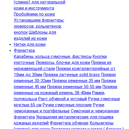
(сликер) для натуральной
кожи и инструмента
Пробойники по коже
Установщики фурнитуры:
люверсов, хольнитенов,
кнопок
Шаблоны для
изделий из кожи
Нитки для кожи
Фурнитура
Карабины, кольца сумочные, фастексы
Кнопки
курточные
Люверсы, блочки для кожи
Пряжки из
нержавеющей стали
Пряжки кожгалантерейные от
10мм до 30мм
Пряжки латунные solid brass
Пряжки
ременные 30-32мм
Пряжки ременные 35 мм
Пряжки
ременные 45 мм
Пряжки ременные 50-55 мм
Пряжки
ременные на кожаный ремень 38-40мм
Рамки,
полукольца
Рант обувной и унтовый
Ручки сумочные
круглые 65 см
Ручки сумочные плоские
Ручки
чемоданные и портфельные
Сумочная и чемоданная
фурнитура
Украшения металлические для пошива
кожаных изделий
Фурнитура обувная
Хольнитены