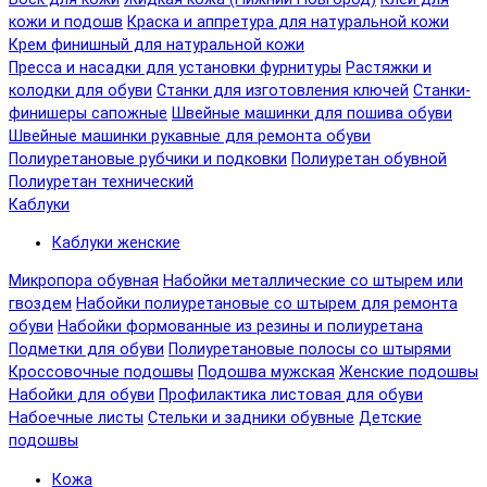
кожи и подошв
Краска и аппретура для натуральной кожи
Крем финишный для натуральной кожи
Пресса и насадки для установки фурнитуры
Растяжки и
колодки для обуви
Станки для изготовления ключей
Станки-
финишеры сапожные
Швейные машинки для пошива обуви
Швейные машинки рукавные для ремонта обуви
Полиуретановые рубчики и подковки
Полиуретан обувной
Полиуретан технический
Каблуки
Каблуки женские
Микропора обувная
Набойки металлические со штырем или
гвоздем
Набойки полиуретановые со штырем для ремонта
обуви
Набойки формованные из резины и полиуретана
Подметки для обуви
Полиуретановые полосы со штырями
Кроссовочные подошвы
Подошва мужская
Женские подошвы
Набойки для обуви
Профилактика листовая для обуви
Набоечные листы
Стельки и задники обувные
Детские
подошвы
Кожа