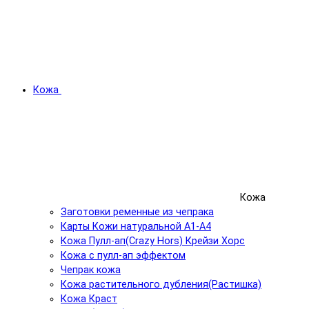
Кожа
Кожа
Заготовки ременные из чепрака
Карты Кожи натуральной А1-А4
Кожа Пулл-ап(Crazy Hors) Крейзи Хорс
Кожа с пулл-ап эффектом
Чепрак кожа
Кожа растительного дубления(Растишка)
Кожа Краст