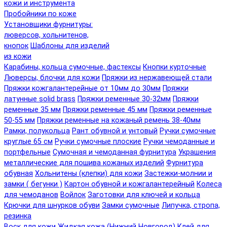
кожи и инструмента
Пробойники по коже
Установщики фурнитуры:
люверсов, хольнитенов,
кнопок
Шаблоны для изделий
из кожи
Карабины, кольца сумочные, фастексы
Кнопки курточные
Люверсы, блочки для кожи
Пряжки из нержавеющей стали
Пряжки кожгалантерейные от 10мм до 30мм
Пряжки
латунные solid brass
Пряжки ременные 30-32мм
Пряжки
ременные 35 мм
Пряжки ременные 45 мм
Пряжки ременные
50-55 мм
Пряжки ременные на кожаный ремень 38-40мм
Рамки, полукольца
Рант обувной и унтовый
Ручки сумочные
круглые 65 см
Ручки сумочные плоские
Ручки чемоданные и
портфельные
Сумочная и чемоданная фурнитура
Украшения
металлические для пошива кожаных изделий
Фурнитура
обувная
Хольнитены (клепки) для кожи
Застежки-молнии и
замки ( бегунки )
Картон обувной и кожгалантерейный
Колеса
для чемоданов
Войлок
Заготовки для ключей и кольца
Крючки для шнурков обуви
Замки сумочные
Липучка, стропа,
резинка
Воск для кожи
Жидкая кожа (Нижний Новгород)
Клей для