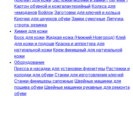
(клепки) для кожи
Застежки-молнии и замки ( бегунки )
Картон обувной и кожгалантерейный
Колеса для
чемоданов
Войлок
Заготовки для ключей и кольца
Крючки для шнурков обуви
Замки сумочные
Липучка,
стропа, резинка
Химия для кожи
Воск для кожи
Жидкая кожа (Нижний Новгород)
Клей
для кожи и подошв
Краска и аппретура для
натуральной кожи
Крем финишный для натуральной
кожи
Оборудование
Пресса и насадки для установки фурнитуры
Растяжки и
колодки для обуви
Станки для изготовления ключей
Станки-финишеры сапожные
Швейные машинки для
пошива обуви
Швейные машинки рукавные для ремонта
обуви