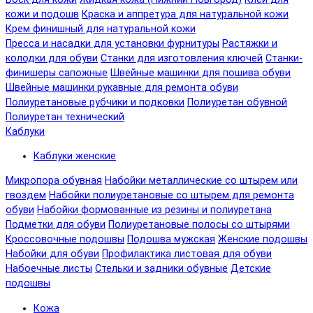
кожи и подошв
Краска и аппретура для натуральной кожи
Крем финишный для натуральной кожи
Пресса и насадки для установки фурнитуры
Растяжки и
колодки для обуви
Станки для изготовления ключей
Станки-
финишеры сапожные
Швейные машинки для пошива обуви
Швейные машинки рукавные для ремонта обуви
Полиуретановые рубчики и подковки
Полиуретан обувной
Полиуретан технический
Каблуки
Каблуки женские
Микропора обувная
Набойки металлические со штырем или
гвоздем
Набойки полиуретановые со штырем для ремонта
обуви
Набойки формованные из резины и полиуретана
Подметки для обуви
Полиуретановые полосы со штырями
Кроссовочные подошвы
Подошва мужская
Женские подошвы
Набойки для обуви
Профилактика листовая для обуви
Набоечные листы
Стельки и задники обувные
Детские
подошвы
Кожа