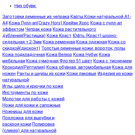
Низ обуви
Заготовки ременные из чепрака
Карты Кожи натуральной А1-
А4
Кожа Пулл-ап(Crazy Hors) Крейзи Хорс
Кожа с пулл-ап
эффектом
Чепрак кожа
Кожа растительного
дубления(Растишка)
Кожа Краст
Юфть (Краст) шорно-
седельная т.2-3мм
Кожа ременная
Кожа одежная
Кожа со
скидкой(дисконт)
Толстые ременные кожи: вороток, полы
Кожа подкладочная
Кожа Велюр
Кожа Нубук
Кожа
мебельная
Кожа сумочная Флотер 51 цвет
Кожа с тиснением
Крокодил(Рептилия)
Кожа обувная, автомобильная
Кожа для
ножен
Ранты и шнуры из кожи
Кожи лаковые
Изделия из кожи
натуральной
Иглы, шило и крючки по коже
Инструменты по коже
Молотки для работы с кожей
Ножи для кожи и сапожные
Ножницы для кожи
Подложка для вырубки и
раскроя кожи
Полировка
(сликер) для натуральной