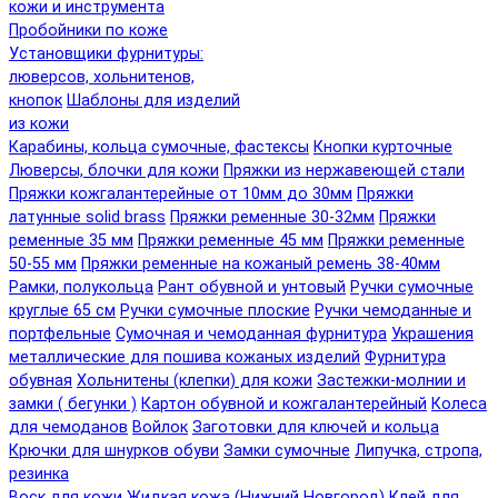
кожи и инструмента
Пробойники по коже
Установщики фурнитуры:
люверсов, хольнитенов,
кнопок
Шаблоны для изделий
из кожи
Карабины, кольца сумочные, фастексы
Кнопки курточные
Люверсы, блочки для кожи
Пряжки из нержавеющей стали
Пряжки кожгалантерейные от 10мм до 30мм
Пряжки
латунные solid brass
Пряжки ременные 30-32мм
Пряжки
ременные 35 мм
Пряжки ременные 45 мм
Пряжки ременные
50-55 мм
Пряжки ременные на кожаный ремень 38-40мм
Рамки, полукольца
Рант обувной и унтовый
Ручки сумочные
круглые 65 см
Ручки сумочные плоские
Ручки чемоданные и
портфельные
Сумочная и чемоданная фурнитура
Украшения
металлические для пошива кожаных изделий
Фурнитура
обувная
Хольнитены (клепки) для кожи
Застежки-молнии и
замки ( бегунки )
Картон обувной и кожгалантерейный
Колеса
для чемоданов
Войлок
Заготовки для ключей и кольца
Крючки для шнурков обуви
Замки сумочные
Липучка, стропа,
резинка
Воск для кожи
Жидкая кожа (Нижний Новгород)
Клей для