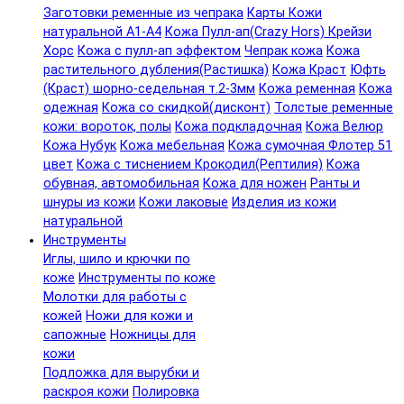
Заготовки ременные из чепрака
Карты Кожи
натуральной А1-А4
Кожа Пулл-ап(Crazy Hors) Крейзи
Хорс
Кожа с пулл-ап эффектом
Чепрак кожа
Кожа
растительного дубления(Растишка)
Кожа Краст
Юфть
(Краст) шорно-седельная т.2-3мм
Кожа ременная
Кожа
одежная
Кожа со скидкой(дисконт)
Толстые ременные
кожи: вороток, полы
Кожа подкладочная
Кожа Велюр
Кожа Нубук
Кожа мебельная
Кожа сумочная Флотер 51
цвет
Кожа с тиснением Крокодил(Рептилия)
Кожа
обувная, автомобильная
Кожа для ножен
Ранты и
шнуры из кожи
Кожи лаковые
Изделия из кожи
натуральной
Инструменты
Иглы, шило и крючки по
коже
Инструменты по коже
Молотки для работы с
кожей
Ножи для кожи и
сапожные
Ножницы для
кожи
Подложка для вырубки и
раскроя кожи
Полировка