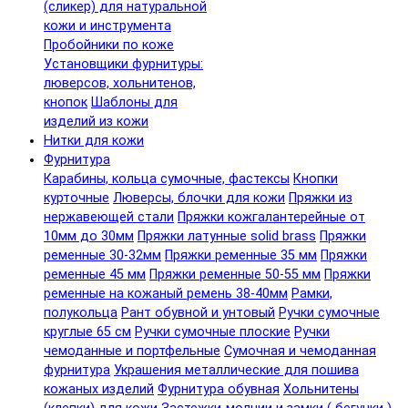
(сликер) для натуральной
кожи и инструмента
Пробойники по коже
Установщики фурнитуры:
люверсов, хольнитенов,
кнопок
Шаблоны для
изделий из кожи
Нитки для кожи
Фурнитура
Карабины, кольца сумочные, фастексы
Кнопки
курточные
Люверсы, блочки для кожи
Пряжки из
нержавеющей стали
Пряжки кожгалантерейные от
10мм до 30мм
Пряжки латунные solid brass
Пряжки
ременные 30-32мм
Пряжки ременные 35 мм
Пряжки
ременные 45 мм
Пряжки ременные 50-55 мм
Пряжки
ременные на кожаный ремень 38-40мм
Рамки,
полукольца
Рант обувной и унтовый
Ручки сумочные
круглые 65 см
Ручки сумочные плоские
Ручки
чемоданные и портфельные
Сумочная и чемоданная
фурнитура
Украшения металлические для пошива
кожаных изделий
Фурнитура обувная
Хольнитены