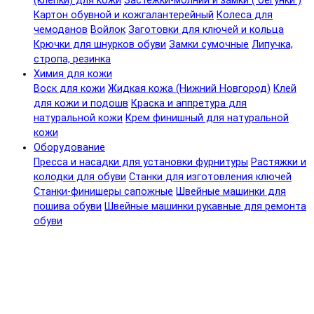
(клепки) для кожи
Застежки-молнии и замки ( бегунки )
Картон обувной и кожгалантерейный
Колеса для
чемоданов
Войлок
Заготовки для ключей и кольца
Крючки для шнурков обуви
Замки сумочные
Липучка,
стропа, резинка
Химия для кожи
Воск для кожи
Жидкая кожа (Нижний Новгород)
Клей
для кожи и подошв
Краска и аппретура для
натуральной кожи
Крем финишный для натуральной
кожи
Оборудование
Пресса и насадки для установки фурнитуры
Растяжки и
колодки для обуви
Станки для изготовления ключей
Станки-финишеры сапожные
Швейные машинки для
пошива обуви
Швейные машинки рукавные для ремонта
обуви