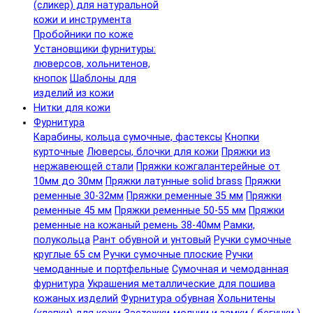
(сликер) для натуральной
кожи и инструмента
Пробойники по коже
Установщики фурнитуры:
люверсов, хольнитенов,
кнопок
Шаблоны для
изделий из кожи
Нитки для кожи
Фурнитура
Карабины, кольца сумочные, фастексы
Кнопки
курточные
Люверсы, блочки для кожи
Пряжки из
нержавеющей стали
Пряжки кожгалантерейные от
10мм до 30мм
Пряжки латунные solid brass
Пряжки
ременные 30-32мм
Пряжки ременные 35 мм
Пряжки
ременные 45 мм
Пряжки ременные 50-55 мм
Пряжки
ременные на кожаный ремень 38-40мм
Рамки,
полукольца
Рант обувной и унтовый
Ручки сумочные
круглые 65 см
Ручки сумочные плоские
Ручки
чемоданные и портфельные
Сумочная и чемоданная
фурнитура
Украшения металлические для пошива
кожаных изделий
Фурнитура обувная
Хольнитены