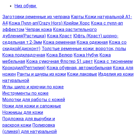
Низ обуви
Заготовки ременные из чепрака
Карты Кожи натуральной А1-
А4
Кожа Пулл-ап(Crazy Hors) Крейзи Хорс
Кожа с пулл-ап
эффектом
Чепрак кожа
Кожа растительного
дубления(Растишка)
Кожа Краст
Юфть (Краст) шорно-
седельная т.2-3мм
Кожа ременная
Кожа одежная
Кожа со
скидкой(дисконт)
Толстые ременные кожи: вороток, полы
Кожа подкладочная
Кожа Велюр
Кожа Нубук
Кожа
мебельная
Кожа сумочная Флотер 51 цвет
Кожа с тиснением
Крокодил(Рептилия)
Кожа обувная, автомобильная
Кожа для
ножен
Ранты и шнуры из кожи
Кожи лаковые
Изделия из кожи
натуральной
Иглы, шило и крючки по коже
Инструменты по коже
Молотки для работы с кожей
Ножи для кожи и сапожные
Ножницы для кожи
Подложка для вырубки и
раскроя кожи
Полировка
(сликер) для натуральной