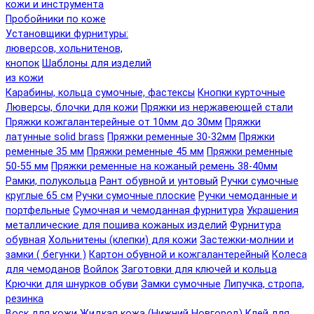
кожи и инструмента
Пробойники по коже
Установщики фурнитуры:
люверсов, хольнитенов,
кнопок
Шаблоны для изделий
из кожи
Карабины, кольца сумочные, фастексы
Кнопки курточные
Люверсы, блочки для кожи
Пряжки из нержавеющей стали
Пряжки кожгалантерейные от 10мм до 30мм
Пряжки
латунные solid brass
Пряжки ременные 30-32мм
Пряжки
ременные 35 мм
Пряжки ременные 45 мм
Пряжки ременные
50-55 мм
Пряжки ременные на кожаный ремень 38-40мм
Рамки, полукольца
Рант обувной и унтовый
Ручки сумочные
круглые 65 см
Ручки сумочные плоские
Ручки чемоданные и
портфельные
Сумочная и чемоданная фурнитура
Украшения
металлические для пошива кожаных изделий
Фурнитура
обувная
Хольнитены (клепки) для кожи
Застежки-молнии и
замки ( бегунки )
Картон обувной и кожгалантерейный
Колеса
для чемоданов
Войлок
Заготовки для ключей и кольца
Крючки для шнурков обуви
Замки сумочные
Липучка, стропа,
резинка
Воск для кожи
Жидкая кожа (Нижний Новгород)
Клей для