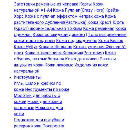
Заготовки ременные из чепрака
Карты Кожи
натуральной А1-А4
Кожа Пулл-ап(Crazy Hors) Крейзи
Хорс
Кожа с пулл-ап эффектом
Чепрак кожа
Кожа
растительного дубления(Растишка)
Кожа Краст
Юфть
(Краст) шорно-седельная т.2-3мм
Кожа ременная
Кожа
одежная
Кожа со скидкой(дисконт)
Толстые ременные
кожи: вороток, полы
Кожа подкладочная
Кожа Велюр
Кожа Нубук
Кожа мебельная
Кожа сумочная Флотер 51
цвет
Кожа с тиснением Крокодил(Рептилия)
Кожа
обувная, автомобильная
Кожа для ножен
Ранты и
шнуры из кожи
Кожи лаковые
Изделия из кожи
натуральной
Инструменты
Иглы, шило и крючки по
коже
Инструменты по коже
Молотки для работы с
кожей
Ножи для кожи и
сапожные
Ножницы для
кожи
Подложка для вырубки и
раскроя кожи
Полировка