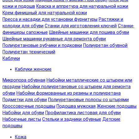
кожи и подошв
Краска и аппретура для натуральной кожи
Крем финишный для натуральной кожи
Пресса и насадки для установки фурнитуры
Растяжки и
колодки для обуви
Станки для изготовления ключей
Станки-
финишеры сапожные
Швейные машинки для пошива обуви
Швейные машинки рукавные для ремонта обуви
Полиуретановые рубчики и подковки
Полиуретан обувной
Полиуретан технический
Каблуки
Каблуки женские
Микропора обувная
Набойки металлические со штырем или
гвоздем
Набойки полиуретановые со штырем для ремонта
обуви
Набойки формованные из резины и полиуретана
Подметки для обуви
Полиуретановые полосы со штырями
Кроссовочные подошвы
Подошва мужская
Женские подошвы
Набойки для обуви
Профилактика листовая для обуви
Набоечные листы
Стельки и задники обувные
Детские
подошвы
Кожа