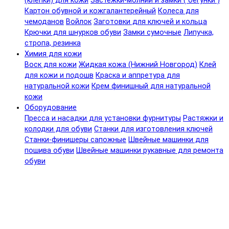
(клепки) для кожи
Застежки-молнии и замки ( бегунки )
Картон обувной и кожгалантерейный
Колеса для
чемоданов
Войлок
Заготовки для ключей и кольца
Крючки для шнурков обуви
Замки сумочные
Липучка,
стропа, резинка
Химия для кожи
Воск для кожи
Жидкая кожа (Нижний Новгород)
Клей
для кожи и подошв
Краска и аппретура для
натуральной кожи
Крем финишный для натуральной
кожи
Оборудование
Пресса и насадки для установки фурнитуры
Растяжки и
колодки для обуви
Станки для изготовления ключей
Станки-финишеры сапожные
Швейные машинки для
пошива обуви
Швейные машинки рукавные для ремонта
обуви