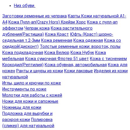
Низ обуви
Заготовки ременные из чепрака
Карты Кожи натуральной А1-
А4
Кожа Пулл-ап(Crazy Hors) Крейзи Хорс
Кожа с пулл-ап
эффектом
Чепрак кожа
Кожа растительного
дубления(Растишка)
Кожа Краст
Юфть (Краст) шорно-
седельная т.2-3мм
Кожа ременная
Кожа одежная
Кожа со
скидкой(дисконт)
Толстые ременные кожи: вороток, полы
Кожа подкладочная
Кожа Велюр
Кожа Нубук
Кожа
мебельная
Кожа сумочная Флотер 51 цвет
Кожа с тиснением
Крокодил(Рептилия)
Кожа обувная, автомобильная
Кожа для
ножен
Ранты и шнуры из кожи
Кожи лаковые
Изделия из кожи
натуральной
Иглы, шило и крючки по коже
Инструменты по коже
Молотки для работы с кожей
Ножи для кожи и сапожные
Ножницы для кожи
Подложка для вырубки и
раскроя кожи
Полировка
(сликер) для натуральной