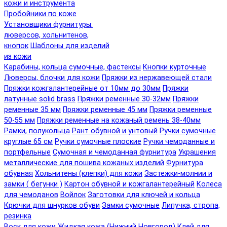
кожи и инструмента
Пробойники по коже
Установщики фурнитуры:
люверсов, хольнитенов,
кнопок
Шаблоны для изделий
из кожи
Карабины, кольца сумочные, фастексы
Кнопки курточные
Люверсы, блочки для кожи
Пряжки из нержавеющей стали
Пряжки кожгалантерейные от 10мм до 30мм
Пряжки
латунные solid brass
Пряжки ременные 30-32мм
Пряжки
ременные 35 мм
Пряжки ременные 45 мм
Пряжки ременные
50-55 мм
Пряжки ременные на кожаный ремень 38-40мм
Рамки, полукольца
Рант обувной и унтовый
Ручки сумочные
круглые 65 см
Ручки сумочные плоские
Ручки чемоданные и
портфельные
Сумочная и чемоданная фурнитура
Украшения
металлические для пошива кожаных изделий
Фурнитура
обувная
Хольнитены (клепки) для кожи
Застежки-молнии и
замки ( бегунки )
Картон обувной и кожгалантерейный
Колеса
для чемоданов
Войлок
Заготовки для ключей и кольца
Крючки для шнурков обуви
Замки сумочные
Липучка, стропа,
резинка
Воск для кожи
Жидкая кожа (Нижний Новгород)
Клей для