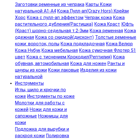
Заготовки ременные из чепрака
Карты Кожи
натуральной А1-А4
Кожа Пулл-ап(Crazy Hors) Крейзи
Хорс
Кожа с пулл-ап эффектом
Чепрак кожа
Кожа
растительного дубления(Растишка)
Кожа Краст
Юфть
(Краст) шорно-седельная т.2-3мм
Кожа ременная
Кожа
одежная
Кожа со скидкой(дисконт)
Толстые ременные
кожи: вороток, полы
Кожа подкладочная
Кожа Велюр
Кожа Нубук
Кожа мебельная
Кожа сумочная Флотер 51
цвет
Кожа с тиснением Крокодил(Рептилия)
Кожа
обувная, автомобильная
Кожа для ножен
Ранты и
шнуры из кожи
Кожи лаковые
Изделия из кожи
натуральной
Инструменты
Иглы, шило и крючки по
коже
Инструменты по коже
Молотки для работы с
кожей
Ножи для кожи и
сапожные
Ножницы для
кожи
Подложка для вырубки и
раскроя кожи
Полировка