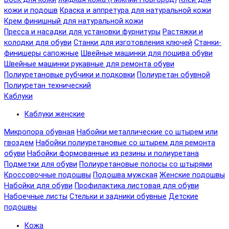
кожи и подошв
Краска и аппретура для натуральной кожи
Крем финишный для натуральной кожи
Пресса и насадки для установки фурнитуры
Растяжки и
колодки для обуви
Станки для изготовления ключей
Станки-
финишеры сапожные
Швейные машинки для пошива обуви
Швейные машинки рукавные для ремонта обуви
Полиуретановые рубчики и подковки
Полиуретан обувной
Полиуретан технический
Каблуки
Каблуки женские
Микропора обувная
Набойки металлические со штырем или
гвоздем
Набойки полиуретановые со штырем для ремонта
обуви
Набойки формованные из резины и полиуретана
Подметки для обуви
Полиуретановые полосы со штырями
Кроссовочные подошвы
Подошва мужская
Женские подошвы
Набойки для обуви
Профилактика листовая для обуви
Набоечные листы
Стельки и задники обувные
Детские
подошвы
Кожа