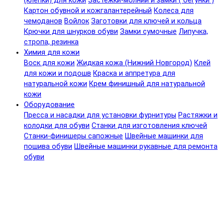
(клепки) для кожи
Застежки-молнии и замки ( бегунки )
Картон обувной и кожгалантерейный
Колеса для
чемоданов
Войлок
Заготовки для ключей и кольца
Крючки для шнурков обуви
Замки сумочные
Липучка,
стропа, резинка
Химия для кожи
Воск для кожи
Жидкая кожа (Нижний Новгород)
Клей
для кожи и подошв
Краска и аппретура для
натуральной кожи
Крем финишный для натуральной
кожи
Оборудование
Пресса и насадки для установки фурнитуры
Растяжки и
колодки для обуви
Станки для изготовления ключей
Станки-финишеры сапожные
Швейные машинки для
пошива обуви
Швейные машинки рукавные для ремонта
обуви