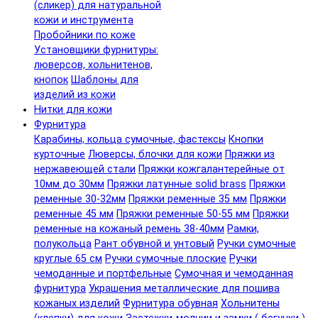
(сликер) для натуральной
кожи и инструмента
Пробойники по коже
Установщики фурнитуры:
люверсов, хольнитенов,
кнопок
Шаблоны для
изделий из кожи
Нитки для кожи
Фурнитура
Карабины, кольца сумочные, фастексы
Кнопки
курточные
Люверсы, блочки для кожи
Пряжки из
нержавеющей стали
Пряжки кожгалантерейные от
10мм до 30мм
Пряжки латунные solid brass
Пряжки
ременные 30-32мм
Пряжки ременные 35 мм
Пряжки
ременные 45 мм
Пряжки ременные 50-55 мм
Пряжки
ременные на кожаный ремень 38-40мм
Рамки,
полукольца
Рант обувной и унтовый
Ручки сумочные
круглые 65 см
Ручки сумочные плоские
Ручки
чемоданные и портфельные
Сумочная и чемоданная
фурнитура
Украшения металлические для пошива
кожаных изделий
Фурнитура обувная
Хольнитены