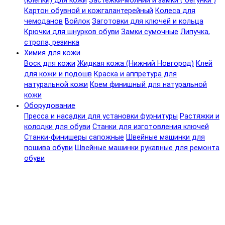
(клепки) для кожи
Застежки-молнии и замки ( бегунки )
Картон обувной и кожгалантерейный
Колеса для
чемоданов
Войлок
Заготовки для ключей и кольца
Крючки для шнурков обуви
Замки сумочные
Липучка,
стропа, резинка
Химия для кожи
Воск для кожи
Жидкая кожа (Нижний Новгород)
Клей
для кожи и подошв
Краска и аппретура для
натуральной кожи
Крем финишный для натуральной
кожи
Оборудование
Пресса и насадки для установки фурнитуры
Растяжки и
колодки для обуви
Станки для изготовления ключей
Станки-финишеры сапожные
Швейные машинки для
пошива обуви
Швейные машинки рукавные для ремонта
обуви