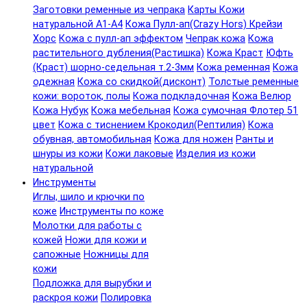
Заготовки ременные из чепрака
Карты Кожи
натуральной А1-А4
Кожа Пулл-ап(Crazy Hors) Крейзи
Хорс
Кожа с пулл-ап эффектом
Чепрак кожа
Кожа
растительного дубления(Растишка)
Кожа Краст
Юфть
(Краст) шорно-седельная т.2-3мм
Кожа ременная
Кожа
одежная
Кожа со скидкой(дисконт)
Толстые ременные
кожи: вороток, полы
Кожа подкладочная
Кожа Велюр
Кожа Нубук
Кожа мебельная
Кожа сумочная Флотер 51
цвет
Кожа с тиснением Крокодил(Рептилия)
Кожа
обувная, автомобильная
Кожа для ножен
Ранты и
шнуры из кожи
Кожи лаковые
Изделия из кожи
натуральной
Инструменты
Иглы, шило и крючки по
коже
Инструменты по коже
Молотки для работы с
кожей
Ножи для кожи и
сапожные
Ножницы для
кожи
Подложка для вырубки и
раскроя кожи
Полировка