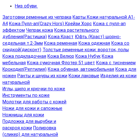
Низ обуви
Заготовки ременные из чепрака
Карты Кожи натуральной А1-
А4
Кожа Пулл-ап(Crazy Hors) Крейзи Хорс
Кожа с пулл-ап
эффектом
Чепрак кожа
Кожа растительного
дубления(Растишка)
Кожа Краст
Юфть (Краст) шорно-
седельная т.2-3мм
Кожа ременная
Кожа одежная
Кожа со
скидкой(дисконт)
Толстые ременные кожи: вороток, полы
Кожа подкладочная
Кожа Велюр
Кожа Нубук
Кожа
мебельная
Кожа сумочная Флотер 51 цвет
Кожа с тиснением
Крокодил(Рептилия)
Кожа обувная, автомобильная
Кожа для
ножен
Ранты и шнуры из кожи
Кожи лаковые
Изделия из кожи
натуральной
Иглы, шило и крючки по коже
Инструменты по коже
Молотки для работы с кожей
Ножи для кожи и сапожные
Ножницы для кожи
Подложка для вырубки и
раскроя кожи
Полировка
(сликер) для натуральной