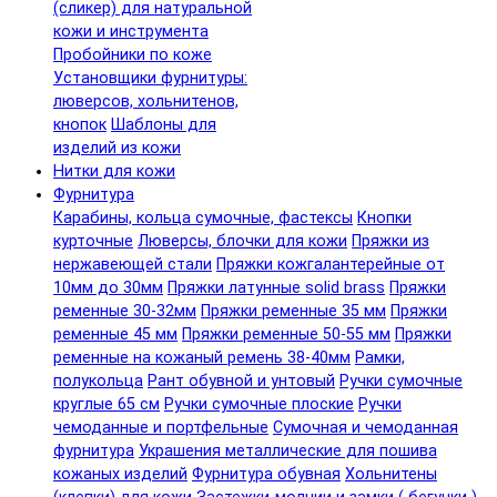
(сликер) для натуральной
кожи и инструмента
Пробойники по коже
Установщики фурнитуры:
люверсов, хольнитенов,
кнопок
Шаблоны для
изделий из кожи
Нитки для кожи
Фурнитура
Карабины, кольца сумочные, фастексы
Кнопки
курточные
Люверсы, блочки для кожи
Пряжки из
нержавеющей стали
Пряжки кожгалантерейные от
10мм до 30мм
Пряжки латунные solid brass
Пряжки
ременные 30-32мм
Пряжки ременные 35 мм
Пряжки
ременные 45 мм
Пряжки ременные 50-55 мм
Пряжки
ременные на кожаный ремень 38-40мм
Рамки,
полукольца
Рант обувной и унтовый
Ручки сумочные
круглые 65 см
Ручки сумочные плоские
Ручки
чемоданные и портфельные
Сумочная и чемоданная
фурнитура
Украшения металлические для пошива
кожаных изделий
Фурнитура обувная
Хольнитены