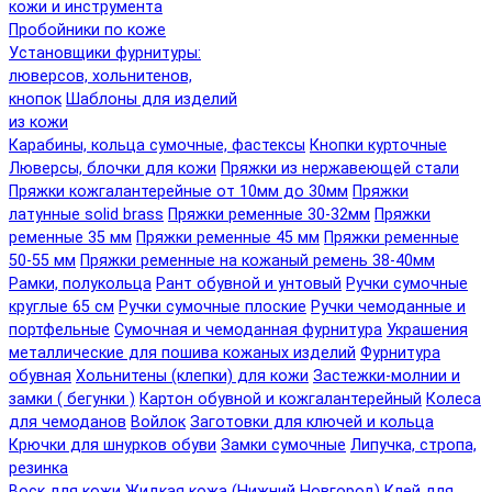
кожи и инструмента
Пробойники по коже
Установщики фурнитуры:
люверсов, хольнитенов,
кнопок
Шаблоны для изделий
из кожи
Карабины, кольца сумочные, фастексы
Кнопки курточные
Люверсы, блочки для кожи
Пряжки из нержавеющей стали
Пряжки кожгалантерейные от 10мм до 30мм
Пряжки
латунные solid brass
Пряжки ременные 30-32мм
Пряжки
ременные 35 мм
Пряжки ременные 45 мм
Пряжки ременные
50-55 мм
Пряжки ременные на кожаный ремень 38-40мм
Рамки, полукольца
Рант обувной и унтовый
Ручки сумочные
круглые 65 см
Ручки сумочные плоские
Ручки чемоданные и
портфельные
Сумочная и чемоданная фурнитура
Украшения
металлические для пошива кожаных изделий
Фурнитура
обувная
Хольнитены (клепки) для кожи
Застежки-молнии и
замки ( бегунки )
Картон обувной и кожгалантерейный
Колеса
для чемоданов
Войлок
Заготовки для ключей и кольца
Крючки для шнурков обуви
Замки сумочные
Липучка, стропа,
резинка
Воск для кожи
Жидкая кожа (Нижний Новгород)
Клей для