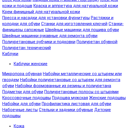
кожи и подошв
Краска и аппретура для натуральной кожи
Крем финишный для натуральной кожи
Пресса и насадки для установки фурнитуры
Растяжки и
колодки для обуви
Станки для изготовления ключей
Станки-
финишеры сапожные
Швейные машинки для пошива обуви
Швейные машинки рукавные для ремонта обуви
Полиуретановые рубчики и подковки
Полиуретан обувной
Полиуретан технический
Каблуки
Каблуки женские
Микропора обувная
Набойки металлические со штырем или
гвоздем
Набойки полиуретановые со штырем для ремонта
обуви
Набойки формованные из резины и полиуретана
Подметки для обуви
Полиуретановые полосы со штырями
Кроссовочные подошвы
Подошва мужская
Женские подошвы
Набойки для обуви
Профилактика листовая для обуви
Набоечные листы
Стельки и задники обувные
Детские
подошвы
Кожа