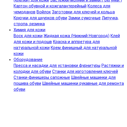
(клепки) для кожи
Застежки-молнии и замки ( бегунки )
Картон обувной и кожгалантерейный
Колеса для
чемоданов
Войлок
Заготовки для ключей и кольца
Крючки для шнурков обуви
Замки сумочные
Липучка,
стропа, резинка
Химия для кожи
Воск для кожи
Жидкая кожа (Нижний Новгород)
Клей
для кожи и подошв
Краска и аппретура для
натуральной кожи
Крем финишный для натуральной
кожи
Оборудование
Пресса и насадки для установки фурнитуры
Растяжки и
колодки для обуви
Станки для изготовления ключей
Станки-финишеры сапожные
Швейные машинки для
пошива обуви
Швейные машинки рукавные для ремонта
обуви