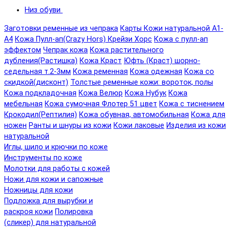
Низ обуви
Заготовки ременные из чепрака
Карты Кожи натуральной А1-
А4
Кожа Пулл-ап(Crazy Hors) Крейзи Хорс
Кожа с пулл-ап
эффектом
Чепрак кожа
Кожа растительного
дубления(Растишка)
Кожа Краст
Юфть (Краст) шорно-
седельная т.2-3мм
Кожа ременная
Кожа одежная
Кожа со
скидкой(дисконт)
Толстые ременные кожи: вороток, полы
Кожа подкладочная
Кожа Велюр
Кожа Нубук
Кожа
мебельная
Кожа сумочная Флотер 51 цвет
Кожа с тиснением
Крокодил(Рептилия)
Кожа обувная, автомобильная
Кожа для
ножен
Ранты и шнуры из кожи
Кожи лаковые
Изделия из кожи
натуральной
Иглы, шило и крючки по коже
Инструменты по коже
Молотки для работы с кожей
Ножи для кожи и сапожные
Ножницы для кожи
Подложка для вырубки и
раскроя кожи
Полировка
(сликер) для натуральной