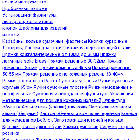
кожи и инструмента
Пробойники по коже
Установщики фурнитуры:
люверсов, хольнитенов,
кнопок
Шаблоны для изделий
из кожи
Карабины, кольца сумочные, фастексы
Кнопки курточные
Люверсы, блочки для кожи
Пряжки из нержавеющей стали
Пряжки кожгалантерейные от 10мм до 30мм
Пряжки
латунные solid brass
Пряжки ременные 30-32мм
Пряжки
ременные 35 мм
Пряжки ременные 45 мм
Пряжки ременные
50-55 мм
Пряжки ременные на кожаный ремень 38-40мм
Рамки, полукольца
Рант обувной и унтовый
Ручки сумочные
круглые 65 см
Ручки сумочные плоские
Ручки чемоданные и
портфельные
Сумочная и чемоданная фурнитура
Украшения
металлические для пошива кожаных изделий
Фурнитура
обувная
Хольнитены (клепки) для кожи
Застежки-молнии и
замки ( бегунки )
Картон обувной и кожгалантерейный
Колеса
для чемоданов
Войлок
Заготовки для ключей и кольца
Крючки для шнурков обуви
Замки сумочные
Липучка, стропа,
резинка
Воск для кожи
Жидкая кожа (Нижний Новгород)
Клей для