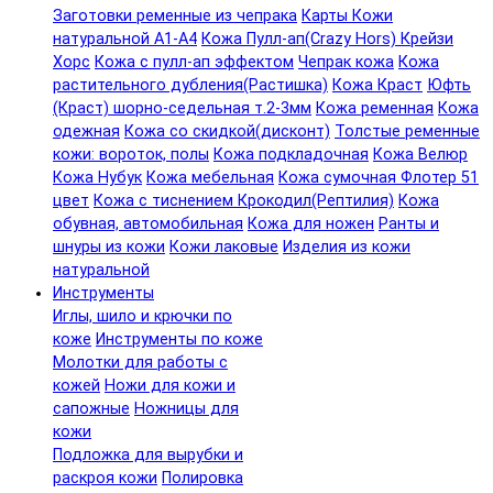
Заготовки ременные из чепрака
Карты Кожи
натуральной А1-А4
Кожа Пулл-ап(Crazy Hors) Крейзи
Хорс
Кожа с пулл-ап эффектом
Чепрак кожа
Кожа
растительного дубления(Растишка)
Кожа Краст
Юфть
(Краст) шорно-седельная т.2-3мм
Кожа ременная
Кожа
одежная
Кожа со скидкой(дисконт)
Толстые ременные
кожи: вороток, полы
Кожа подкладочная
Кожа Велюр
Кожа Нубук
Кожа мебельная
Кожа сумочная Флотер 51
цвет
Кожа с тиснением Крокодил(Рептилия)
Кожа
обувная, автомобильная
Кожа для ножен
Ранты и
шнуры из кожи
Кожи лаковые
Изделия из кожи
натуральной
Инструменты
Иглы, шило и крючки по
коже
Инструменты по коже
Молотки для работы с
кожей
Ножи для кожи и
сапожные
Ножницы для
кожи
Подложка для вырубки и
раскроя кожи
Полировка