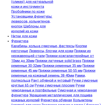
(сликер) для натуральной
кожи и инструмента
Пробойники по коже
Установщики фурнитуры:
люверсов, хольнитенов,
кнопок
Шаблоны для
изделий из кожи
Нитки для кожи
Фурнитура
Карабины, кольца сумочные, фастексы
Кнопки
курточные
Люверсы, блочки для кожи
Пряжки из
нержавеющей стали
Пряжки кожгалантерейные от
10мм до 30мм
Пряжки латунные solid brass
Пряжки
ременные 30-32мм
Пряжки ременные 35 мм
Пряжки
ременные 45 мм
Пряжки ременные 50-55 мм
Пряжки
ременные на кожаный ремень 38-40мм
Рамки,
полукольца
Рант обувной и унтовый
Ручки сумочные
круглые 65 см
Ручки сумочные плоские
Ручки
чемоданные и портфельные
Сумочная и чемоданная
фурнитура
Украшения металлические для пошива
кожаных изделий
Фурнитура обувная
Хольнитены