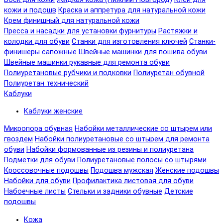
кожи и подошв
Краска и аппретура для натуральной кожи
Крем финишный для натуральной кожи
Пресса и насадки для установки фурнитуры
Растяжки и
колодки для обуви
Станки для изготовления ключей
Станки-
финишеры сапожные
Швейные машинки для пошива обуви
Швейные машинки рукавные для ремонта обуви
Полиуретановые рубчики и подковки
Полиуретан обувной
Полиуретан технический
Каблуки
Каблуки женские
Микропора обувная
Набойки металлические со штырем или
гвоздем
Набойки полиуретановые со штырем для ремонта
обуви
Набойки формованные из резины и полиуретана
Подметки для обуви
Полиуретановые полосы со штырями
Кроссовочные подошвы
Подошва мужская
Женские подошвы
Набойки для обуви
Профилактика листовая для обуви
Набоечные листы
Стельки и задники обувные
Детские
подошвы
Кожа