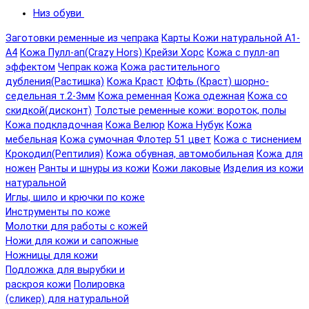
Низ обуви
Заготовки ременные из чепрака
Карты Кожи натуральной А1-
А4
Кожа Пулл-ап(Crazy Hors) Крейзи Хорс
Кожа с пулл-ап
эффектом
Чепрак кожа
Кожа растительного
дубления(Растишка)
Кожа Краст
Юфть (Краст) шорно-
седельная т.2-3мм
Кожа ременная
Кожа одежная
Кожа со
скидкой(дисконт)
Толстые ременные кожи: вороток, полы
Кожа подкладочная
Кожа Велюр
Кожа Нубук
Кожа
мебельная
Кожа сумочная Флотер 51 цвет
Кожа с тиснением
Крокодил(Рептилия)
Кожа обувная, автомобильная
Кожа для
ножен
Ранты и шнуры из кожи
Кожи лаковые
Изделия из кожи
натуральной
Иглы, шило и крючки по коже
Инструменты по коже
Молотки для работы с кожей
Ножи для кожи и сапожные
Ножницы для кожи
Подложка для вырубки и
раскроя кожи
Полировка
(сликер) для натуральной