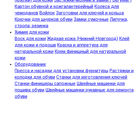
(клепки) для кожи
Застежки-молнии и замки ( бегунки )
Картон обувной и кожгалантерейный
Колеса для
чемоданов
Войлок
Заготовки для ключей и кольца
Крючки для шнурков обуви
Замки сумочные
Липучка,
стропа, резинка
Химия для кожи
Воск для кожи
Жидкая кожа (Нижний Новгород)
Клей
для кожи и подошв
Краска и аппретура для
натуральной кожи
Крем финишный для натуральной
кожи
Оборудование
Пресса и насадки для установки фурнитуры
Растяжки и
колодки для обуви
Станки для изготовления ключей
Станки-финишеры сапожные
Швейные машинки для
пошива обуви
Швейные машинки рукавные для ремонта
обуви