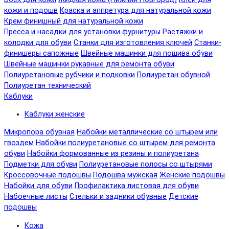
кожи и подошв
Краска и аппретура для натуральной кожи
Крем финишный для натуральной кожи
Пресса и насадки для установки фурнитуры
Растяжки и
колодки для обуви
Станки для изготовления ключей
Станки-
финишеры сапожные
Швейные машинки для пошива обуви
Швейные машинки рукавные для ремонта обуви
Полиуретановые рубчики и подковки
Полиуретан обувной
Полиуретан технический
Каблуки
Каблуки женские
Микропора обувная
Набойки металлические со штырем или
гвоздем
Набойки полиуретановые со штырем для ремонта
обуви
Набойки формованные из резины и полиуретана
Подметки для обуви
Полиуретановые полосы со штырями
Кроссовочные подошвы
Подошва мужская
Женские подошвы
Набойки для обуви
Профилактика листовая для обуви
Набоечные листы
Стельки и задники обувные
Детские
подошвы
Кожа