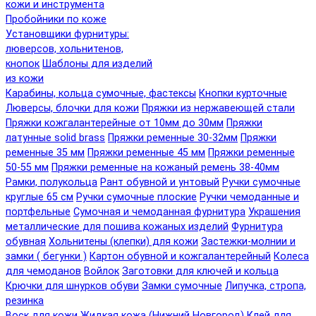
кожи и инструмента
Пробойники по коже
Установщики фурнитуры:
люверсов, хольнитенов,
кнопок
Шаблоны для изделий
из кожи
Карабины, кольца сумочные, фастексы
Кнопки курточные
Люверсы, блочки для кожи
Пряжки из нержавеющей стали
Пряжки кожгалантерейные от 10мм до 30мм
Пряжки
латунные solid brass
Пряжки ременные 30-32мм
Пряжки
ременные 35 мм
Пряжки ременные 45 мм
Пряжки ременные
50-55 мм
Пряжки ременные на кожаный ремень 38-40мм
Рамки, полукольца
Рант обувной и унтовый
Ручки сумочные
круглые 65 см
Ручки сумочные плоские
Ручки чемоданные и
портфельные
Сумочная и чемоданная фурнитура
Украшения
металлические для пошива кожаных изделий
Фурнитура
обувная
Хольнитены (клепки) для кожи
Застежки-молнии и
замки ( бегунки )
Картон обувной и кожгалантерейный
Колеса
для чемоданов
Войлок
Заготовки для ключей и кольца
Крючки для шнурков обуви
Замки сумочные
Липучка, стропа,
резинка
Воск для кожи
Жидкая кожа (Нижний Новгород)
Клей для