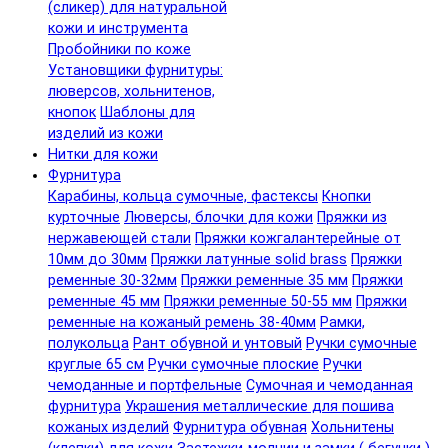
(сликер) для натуральной
кожи и инструмента
Пробойники по коже
Установщики фурнитуры:
люверсов, хольнитенов,
кнопок
Шаблоны для
изделий из кожи
Нитки для кожи
Фурнитура
Карабины, кольца сумочные, фастексы
Кнопки
курточные
Люверсы, блочки для кожи
Пряжки из
нержавеющей стали
Пряжки кожгалантерейные от
10мм до 30мм
Пряжки латунные solid brass
Пряжки
ременные 30-32мм
Пряжки ременные 35 мм
Пряжки
ременные 45 мм
Пряжки ременные 50-55 мм
Пряжки
ременные на кожаный ремень 38-40мм
Рамки,
полукольца
Рант обувной и унтовый
Ручки сумочные
круглые 65 см
Ручки сумочные плоские
Ручки
чемоданные и портфельные
Сумочная и чемоданная
фурнитура
Украшения металлические для пошива
кожаных изделий
Фурнитура обувная
Хольнитены