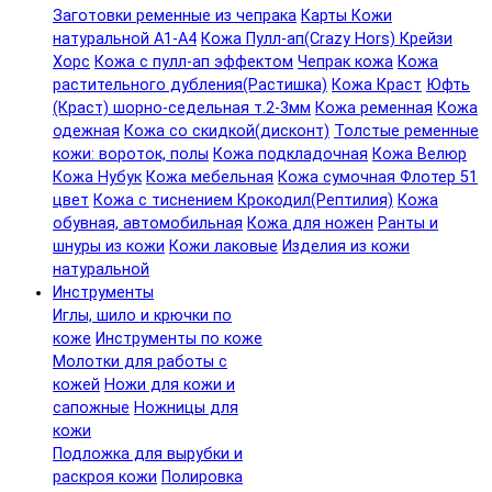
Заготовки ременные из чепрака
Карты Кожи
натуральной А1-А4
Кожа Пулл-ап(Crazy Hors) Крейзи
Хорс
Кожа с пулл-ап эффектом
Чепрак кожа
Кожа
растительного дубления(Растишка)
Кожа Краст
Юфть
(Краст) шорно-седельная т.2-3мм
Кожа ременная
Кожа
одежная
Кожа со скидкой(дисконт)
Толстые ременные
кожи: вороток, полы
Кожа подкладочная
Кожа Велюр
Кожа Нубук
Кожа мебельная
Кожа сумочная Флотер 51
цвет
Кожа с тиснением Крокодил(Рептилия)
Кожа
обувная, автомобильная
Кожа для ножен
Ранты и
шнуры из кожи
Кожи лаковые
Изделия из кожи
натуральной
Инструменты
Иглы, шило и крючки по
коже
Инструменты по коже
Молотки для работы с
кожей
Ножи для кожи и
сапожные
Ножницы для
кожи
Подложка для вырубки и
раскроя кожи
Полировка