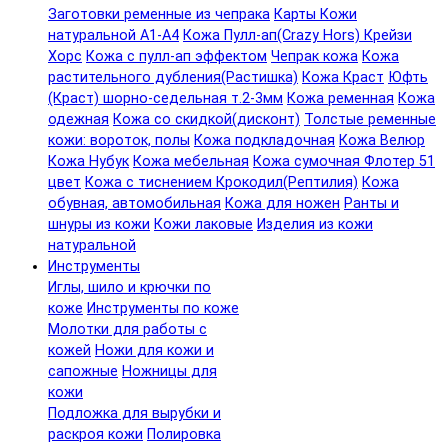
Заготовки ременные из чепрака
Карты Кожи
натуральной А1-А4
Кожа Пулл-ап(Crazy Hors) Крейзи
Хорс
Кожа с пулл-ап эффектом
Чепрак кожа
Кожа
растительного дубления(Растишка)
Кожа Краст
Юфть
(Краст) шорно-седельная т.2-3мм
Кожа ременная
Кожа
одежная
Кожа со скидкой(дисконт)
Толстые ременные
кожи: вороток, полы
Кожа подкладочная
Кожа Велюр
Кожа Нубук
Кожа мебельная
Кожа сумочная Флотер 51
цвет
Кожа с тиснением Крокодил(Рептилия)
Кожа
обувная, автомобильная
Кожа для ножен
Ранты и
шнуры из кожи
Кожи лаковые
Изделия из кожи
натуральной
Инструменты
Иглы, шило и крючки по
коже
Инструменты по коже
Молотки для работы с
кожей
Ножи для кожи и
сапожные
Ножницы для
кожи
Подложка для вырубки и
раскроя кожи
Полировка