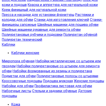
кожи и подошв
Краска и аппретура для натуральной кожи
Крем финишный для натуральной кожи
Пресса и насадки для установки фурнитуры
Растяжки и
колодки для обуви
Станки для изготовления ключей
Станки-
финишеры сапожные
Швейные машинки для пошива обуви
Швейные машинки рукавные для ремонта обуви
Полиуретановые рубчики и подковки
Полиуретан обувной
Полиуретан технический
Каблуки
Каблуки женские
Микропора обувная
Набойки металлические со штырем или
гвоздем
Набойки полиуретановые со штырем для ремонта
обуви
Набойки формованные из резины и полиуретана
Подметки для обуви
Полиуретановые полосы со штырями
Кроссовочные подошвы
Подошва мужская
Женские подошвы
Набойки для обуви
Профилактика листовая для обуви
Набоечные листы
Стельки и задники обувные
Детские
подошвы
Кожа