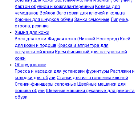
(клепки) для кожи
Застежки-молнии и замки ( бегунки )
Картон обувной и кожгалантерейный
Колеса для
чемоданов
Войлок
Заготовки для ключей и кольца
Крючки для шнурков обуви
Замки сумочные
Липучка,
стропа, резинка
Химия для кожи
Воск для кожи
Жидкая кожа (Нижний Новгород)
Клей
для кожи и подошв
Краска и аппретура для
натуральной кожи
Крем финишный для натуральной
кожи
Оборудование
Пресса и насадки для установки фурнитуры
Растяжки и
колодки для обуви
Станки для изготовления ключей
Станки-финишеры сапожные
Швейные машинки для
пошива обуви
Швейные машинки рукавные для ремонта
обуви