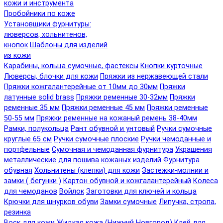
кожи и инструмента
Пробойники по коже
Установщики фурнитуры:
люверсов, хольнитенов,
кнопок
Шаблоны для изделий
из кожи
Карабины, кольца сумочные, фастексы
Кнопки курточные
Люверсы, блочки для кожи
Пряжки из нержавеющей стали
Пряжки кожгалантерейные от 10мм до 30мм
Пряжки
латунные solid brass
Пряжки ременные 30-32мм
Пряжки
ременные 35 мм
Пряжки ременные 45 мм
Пряжки ременные
50-55 мм
Пряжки ременные на кожаный ремень 38-40мм
Рамки, полукольца
Рант обувной и унтовый
Ручки сумочные
круглые 65 см
Ручки сумочные плоские
Ручки чемоданные и
портфельные
Сумочная и чемоданная фурнитура
Украшения
металлические для пошива кожаных изделий
Фурнитура
обувная
Хольнитены (клепки) для кожи
Застежки-молнии и
замки ( бегунки )
Картон обувной и кожгалантерейный
Колеса
для чемоданов
Войлок
Заготовки для ключей и кольца
Крючки для шнурков обуви
Замки сумочные
Липучка, стропа,
резинка
Воск для кожи
Жидкая кожа (Нижний Новгород)
Клей для