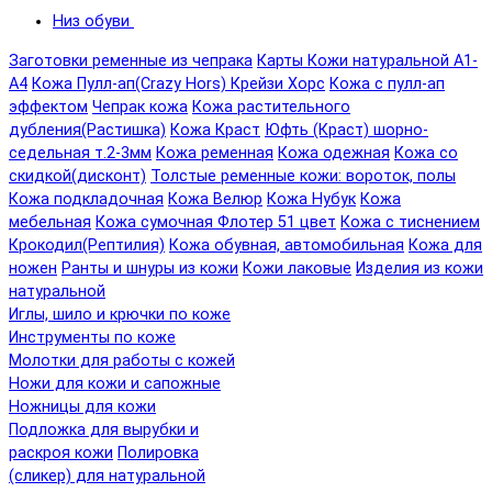
Низ обуви
Заготовки ременные из чепрака
Карты Кожи натуральной А1-
А4
Кожа Пулл-ап(Crazy Hors) Крейзи Хорс
Кожа с пулл-ап
эффектом
Чепрак кожа
Кожа растительного
дубления(Растишка)
Кожа Краст
Юфть (Краст) шорно-
седельная т.2-3мм
Кожа ременная
Кожа одежная
Кожа со
скидкой(дисконт)
Толстые ременные кожи: вороток, полы
Кожа подкладочная
Кожа Велюр
Кожа Нубук
Кожа
мебельная
Кожа сумочная Флотер 51 цвет
Кожа с тиснением
Крокодил(Рептилия)
Кожа обувная, автомобильная
Кожа для
ножен
Ранты и шнуры из кожи
Кожи лаковые
Изделия из кожи
натуральной
Иглы, шило и крючки по коже
Инструменты по коже
Молотки для работы с кожей
Ножи для кожи и сапожные
Ножницы для кожи
Подложка для вырубки и
раскроя кожи
Полировка
(сликер) для натуральной