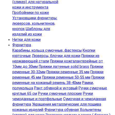
(сликер) для натуральной
кожи и инструмента
Пробойники по коже
Установщики фурнитуры:
люверсов, хольнитенов,
кнопок
Шаблоны для
изделий из кожи
Нитки для кожи
Фурнитура
Карабины, кольца сумочные, фастексы
Кнопки
курточные
Люверсы, блочки для кожи
Пряжки из
нержавеющей стали
Пряжки кожгалантерейные от
10мм до 30мм
Пряжки латунные solid brass
Пряжки
ременные 30-32мм
Пряжки ременные 35 мм
Пряжки
ременные 45 мм
Пряжки ременные 50-55 мм
Пряжки
ременные на кожаный ремень 38-40мм
Рамки,
полукольца
Рант обувной и унтовый
Ручки сумочные
круглые 65 см
Ручки сумочные плоские
Ручки
чемоданные и портфельные
Сумочная и чемоданная
фурнитура
Украшения металлические для пошива
кожаных изделий
Фурнитура обувная
Хольнитены