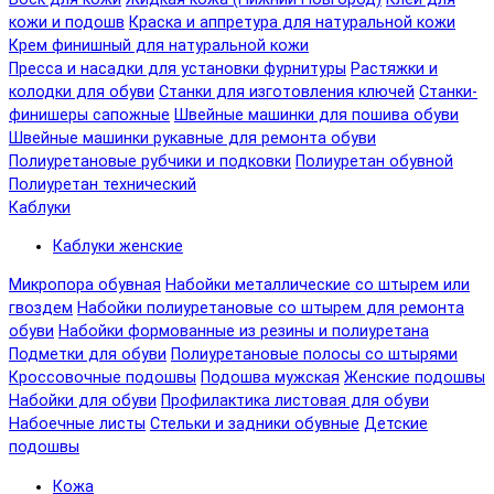
кожи и подошв
Краска и аппретура для натуральной кожи
Крем финишный для натуральной кожи
Пресса и насадки для установки фурнитуры
Растяжки и
колодки для обуви
Станки для изготовления ключей
Станки-
финишеры сапожные
Швейные машинки для пошива обуви
Швейные машинки рукавные для ремонта обуви
Полиуретановые рубчики и подковки
Полиуретан обувной
Полиуретан технический
Каблуки
Каблуки женские
Микропора обувная
Набойки металлические со штырем или
гвоздем
Набойки полиуретановые со штырем для ремонта
обуви
Набойки формованные из резины и полиуретана
Подметки для обуви
Полиуретановые полосы со штырями
Кроссовочные подошвы
Подошва мужская
Женские подошвы
Набойки для обуви
Профилактика листовая для обуви
Набоечные листы
Стельки и задники обувные
Детские
подошвы
Кожа