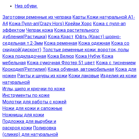
Низ обуви
Заготовки ременные из чепрака
Карты Кожи натуральной А1-
А4
Кожа Пулл-ап(Crazy Hors) Крейзи Хорс
Кожа с пулл-ап
эффектом
Чепрак кожа
Кожа растительного
дубления(Растишка)
Кожа Краст
Юфть (Краст) шорно-
седельная т.2-3мм
Кожа ременная
Кожа одежная
Кожа со
скидкой(дисконт)
Толстые ременные кожи: вороток, полы
Кожа подкладочная
Кожа Велюр
Кожа Нубук
Кожа
мебельная
Кожа сумочная Флотер 51 цвет
Кожа с тиснением
Крокодил(Рептилия)
Кожа обувная, автомобильная
Кожа для
ножен
Ранты и шнуры из кожи
Кожи лаковые
Изделия из кожи
натуральной
Иглы, шило и крючки по коже
Инструменты по коже
Молотки для работы с кожей
Ножи для кожи и сапожные
Ножницы для кожи
Подложка для вырубки и
раскроя кожи
Полировка
(сликер) для натуральной