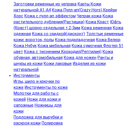
Заготовки ременные из чепрака
Карты Кожи
натуральной А1-А4
Кожа Пулл-ап(Crazy Hors) Крейзи
Хорс
Кожа с пулл-ап эффектом
Чепрак кожа
Кожа
растительного дубления(Растишка)
Кожа Краст
Юфть
(Краст) шорно-седельная т.2-3мм
Кожа ременная
Кожа
одежная
Кожа со скидкой(дисконт)
Толстые ременные
кожи: вороток, полы
Кожа подкладочная
Кожа Велюр
Кожа Нубук
Кожа мебельная
Кожа сумочная Флотер 51
цвет
Кожа с тиснением Крокодил(Рептилия)
Кожа
обувная, автомобильная
Кожа для ножен
Ранты и
шнуры из кожи
Кожи лаковые
Изделия из кожи
натуральной
Инструменты
Иглы, шило и крючки по
коже
Инструменты по коже
Молотки для работы с
кожей
Ножи для кожи и
сапожные
Ножницы для
кожи
Подложка для вырубки и
раскроя кожи
Полировка