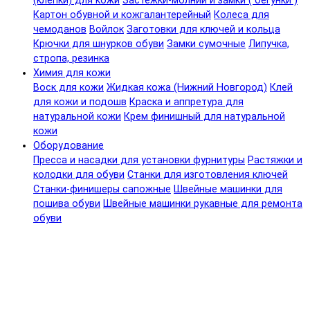
(клепки) для кожи
Застежки-молнии и замки ( бегунки )
Картон обувной и кожгалантерейный
Колеса для
чемоданов
Войлок
Заготовки для ключей и кольца
Крючки для шнурков обуви
Замки сумочные
Липучка,
стропа, резинка
Химия для кожи
Воск для кожи
Жидкая кожа (Нижний Новгород)
Клей
для кожи и подошв
Краска и аппретура для
натуральной кожи
Крем финишный для натуральной
кожи
Оборудование
Пресса и насадки для установки фурнитуры
Растяжки и
колодки для обуви
Станки для изготовления ключей
Станки-финишеры сапожные
Швейные машинки для
пошива обуви
Швейные машинки рукавные для ремонта
обуви