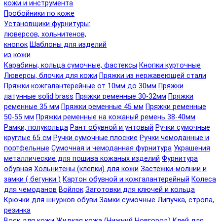
кожи и инструмента
Пробойники по коже
Установщики фурнитуры:
люверсов, хольнитенов,
кнопок
Шаблоны для изделий
из кожи
Карабины, кольца сумочные, фастексы
Кнопки курточные
Люверсы, блочки для кожи
Пряжки из нержавеющей стали
Пряжки кожгалантерейные от 10мм до 30мм
Пряжки
латунные solid brass
Пряжки ременные 30-32мм
Пряжки
ременные 35 мм
Пряжки ременные 45 мм
Пряжки ременные
50-55 мм
Пряжки ременные на кожаный ремень 38-40мм
Рамки, полукольца
Рант обувной и унтовый
Ручки сумочные
круглые 65 см
Ручки сумочные плоские
Ручки чемоданные и
портфельные
Сумочная и чемоданная фурнитура
Украшения
металлические для пошива кожаных изделий
Фурнитура
обувная
Хольнитены (клепки) для кожи
Застежки-молнии и
замки ( бегунки )
Картон обувной и кожгалантерейный
Колеса
для чемоданов
Войлок
Заготовки для ключей и кольца
Крючки для шнурков обуви
Замки сумочные
Липучка, стропа,
резинка
Воск для кожи
Жидкая кожа (Нижний Новгород)
Клей для