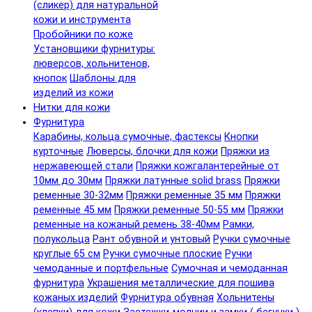
(сликер) для натуральной
кожи и инструмента
Пробойники по коже
Установщики фурнитуры:
люверсов, хольнитенов,
кнопок
Шаблоны для
изделий из кожи
Нитки для кожи
Фурнитура
Карабины, кольца сумочные, фастексы
Кнопки
курточные
Люверсы, блочки для кожи
Пряжки из
нержавеющей стали
Пряжки кожгалантерейные от
10мм до 30мм
Пряжки латунные solid brass
Пряжки
ременные 30-32мм
Пряжки ременные 35 мм
Пряжки
ременные 45 мм
Пряжки ременные 50-55 мм
Пряжки
ременные на кожаный ремень 38-40мм
Рамки,
полукольца
Рант обувной и унтовый
Ручки сумочные
круглые 65 см
Ручки сумочные плоские
Ручки
чемоданные и портфельные
Сумочная и чемоданная
фурнитура
Украшения металлические для пошива
кожаных изделий
Фурнитура обувная
Хольнитены