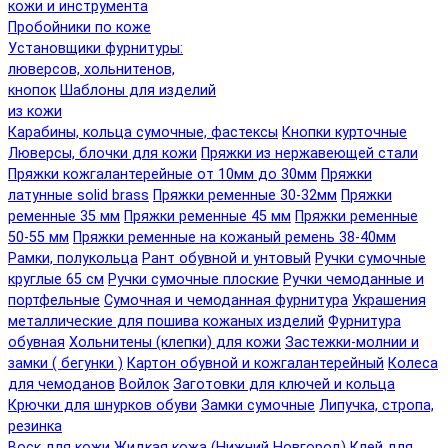
кожи и инструмента
Пробойники по коже
Установщики фурнитуры:
люверсов, хольнитенов,
кнопок
Шаблоны для изделий
из кожи
Карабины, кольца сумочные, фастексы
Кнопки курточные
Люверсы, блочки для кожи
Пряжки из нержавеющей стали
Пряжки кожгалантерейные от 10мм до 30мм
Пряжки
латунные solid brass
Пряжки ременные 30-32мм
Пряжки
ременные 35 мм
Пряжки ременные 45 мм
Пряжки ременные
50-55 мм
Пряжки ременные на кожаный ремень 38-40мм
Рамки, полукольца
Рант обувной и унтовый
Ручки сумочные
круглые 65 см
Ручки сумочные плоские
Ручки чемоданные и
портфельные
Сумочная и чемоданная фурнитура
Украшения
металлические для пошива кожаных изделий
Фурнитура
обувная
Хольнитены (клепки) для кожи
Застежки-молнии и
замки ( бегунки )
Картон обувной и кожгалантерейный
Колеса
для чемоданов
Войлок
Заготовки для ключей и кольца
Крючки для шнурков обуви
Замки сумочные
Липучка, стропа,
резинка
Воск для кожи
Жидкая кожа (Нижний Новгород)
Клей для