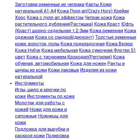
Заготовки ременные из чепрака
Карты Кожи
натуральной А1-А4
Кожа Пулл-ап(Crazy Hors) Крейзи
Хорс
Кожа с пулл-ап эффектом
Чепрак кожа
Кожа
растительного дубления(Растишка)
Кожа Краст
Юфть
(Краст) шорно-седельная т.2-3мм
Кожа ременная
Кожа
одежная
Кожа со скидкой(дисконт)
Толстые ременные
кожи: вороток, полы
Кожа подкладочная
Кожа Велюр
Кожа Нубук
Кожа мебельная
Кожа сумочная Флотер 51
цвет
Кожа с тиснением Крокодил(Рептилия)
Кожа
обувная, автомобильная
Кожа для ножен
Ранты и
шнуры из кожи
Кожи лаковые
Изделия из кожи
натуральной
Инструменты
Иглы, шило и крючки по
коже
Инструменты по коже
Молотки для работы с
кожей
Ножи для кожи и
сапожные
Ножницы для
кожи
Подложка для вырубки и
раскроя кожи
Полировка