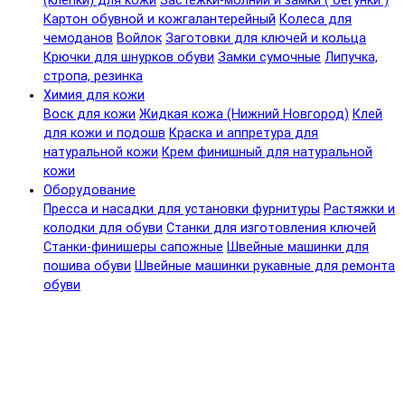
(клепки) для кожи
Застежки-молнии и замки ( бегунки )
Картон обувной и кожгалантерейный
Колеса для
чемоданов
Войлок
Заготовки для ключей и кольца
Крючки для шнурков обуви
Замки сумочные
Липучка,
стропа, резинка
Химия для кожи
Воск для кожи
Жидкая кожа (Нижний Новгород)
Клей
для кожи и подошв
Краска и аппретура для
натуральной кожи
Крем финишный для натуральной
кожи
Оборудование
Пресса и насадки для установки фурнитуры
Растяжки и
колодки для обуви
Станки для изготовления ключей
Станки-финишеры сапожные
Швейные машинки для
пошива обуви
Швейные машинки рукавные для ремонта
обуви