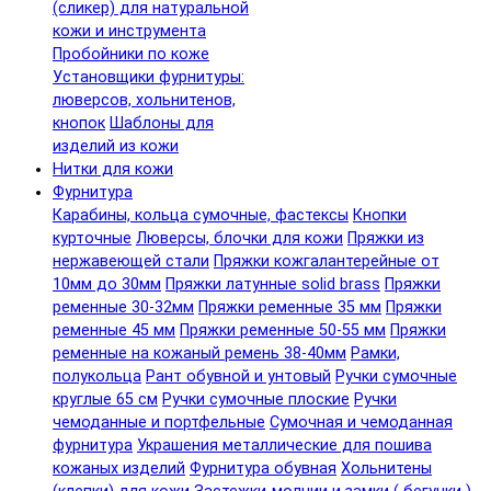
(сликер) для натуральной
кожи и инструмента
Пробойники по коже
Установщики фурнитуры:
люверсов, хольнитенов,
кнопок
Шаблоны для
изделий из кожи
Нитки для кожи
Фурнитура
Карабины, кольца сумочные, фастексы
Кнопки
курточные
Люверсы, блочки для кожи
Пряжки из
нержавеющей стали
Пряжки кожгалантерейные от
10мм до 30мм
Пряжки латунные solid brass
Пряжки
ременные 30-32мм
Пряжки ременные 35 мм
Пряжки
ременные 45 мм
Пряжки ременные 50-55 мм
Пряжки
ременные на кожаный ремень 38-40мм
Рамки,
полукольца
Рант обувной и унтовый
Ручки сумочные
круглые 65 см
Ручки сумочные плоские
Ручки
чемоданные и портфельные
Сумочная и чемоданная
фурнитура
Украшения металлические для пошива
кожаных изделий
Фурнитура обувная
Хольнитены