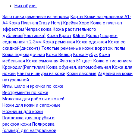
Низ обуви
Заготовки ременные из чепрака
Карты Кожи натуральной А1-
А4
Кожа Пулл-ап(Crazy Hors) Крейзи Хорс
Кожа с пулл-ап
эффектом
Чепрак кожа
Кожа растительного
дубления(Растишка)
Кожа Краст
Юфть (Краст) шорно-
седельная т.2-3мм
Кожа ременная
Кожа одежная
Кожа со
скидкой(дисконт)
Толстые ременные кожи: вороток, полы
Кожа подкладочная
Кожа Велюр
Кожа Нубук
Кожа
мебельная
Кожа сумочная Флотер 51 цвет
Кожа с тиснением
Крокодил(Рептилия)
Кожа обувная, автомобильная
Кожа для
ножен
Ранты и шнуры из кожи
Кожи лаковые
Изделия из кожи
натуральной
Иглы, шило и крючки по коже
Инструменты по коже
Молотки для работы с кожей
Ножи для кожи и сапожные
Ножницы для кожи
Подложка для вырубки и
раскроя кожи
Полировка
(сликер) для натуральной