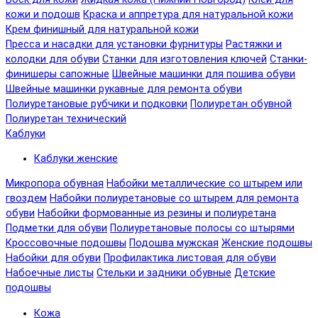
кожи и подошв
Краска и аппретура для натуральной кожи
Крем финишный для натуральной кожи
Пресса и насадки для установки фурнитуры
Растяжки и
колодки для обуви
Станки для изготовления ключей
Станки-
финишеры сапожные
Швейные машинки для пошива обуви
Швейные машинки рукавные для ремонта обуви
Полиуретановые рубчики и подковки
Полиуретан обувной
Полиуретан технический
Каблуки
Каблуки женские
Микропора обувная
Набойки металлические со штырем или
гвоздем
Набойки полиуретановые со штырем для ремонта
обуви
Набойки формованные из резины и полиуретана
Подметки для обуви
Полиуретановые полосы со штырями
Кроссовочные подошвы
Подошва мужская
Женские подошвы
Набойки для обуви
Профилактика листовая для обуви
Набоечные листы
Стельки и задники обувные
Детские
подошвы
Кожа