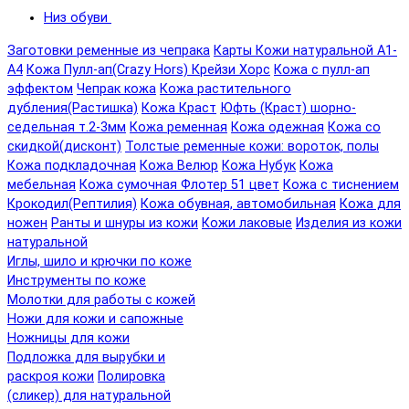
Низ обуви
Заготовки ременные из чепрака
Карты Кожи натуральной А1-
А4
Кожа Пулл-ап(Crazy Hors) Крейзи Хорс
Кожа с пулл-ап
эффектом
Чепрак кожа
Кожа растительного
дубления(Растишка)
Кожа Краст
Юфть (Краст) шорно-
седельная т.2-3мм
Кожа ременная
Кожа одежная
Кожа со
скидкой(дисконт)
Толстые ременные кожи: вороток, полы
Кожа подкладочная
Кожа Велюр
Кожа Нубук
Кожа
мебельная
Кожа сумочная Флотер 51 цвет
Кожа с тиснением
Крокодил(Рептилия)
Кожа обувная, автомобильная
Кожа для
ножен
Ранты и шнуры из кожи
Кожи лаковые
Изделия из кожи
натуральной
Иглы, шило и крючки по коже
Инструменты по коже
Молотки для работы с кожей
Ножи для кожи и сапожные
Ножницы для кожи
Подложка для вырубки и
раскроя кожи
Полировка
(сликер) для натуральной