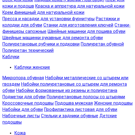
кожи и подошв
Краска и аппретура для натуральной кожи
Крем финишный для натуральной кожи
Пресса и насадки для установки фурнитуры
Растяжки и
колодки для обуви
Станки для изготовления ключей
Станки-
финишеры сапожные
Швейные машинки для пошива обуви
Швейные машинки рукавные для ремонта обуви
Полиуретановые рубчики и подковки
Полиуретан обувной
Полиуретан технический
Каблуки
Каблуки женские
Микропора обувная
Набойки металлические со штырем или
гвоздем
Набойки полиуретановые со штырем для ремонта
обуви
Набойки формованные из резины и полиуретана
Подметки для обуви
Полиуретановые полосы со штырями
Кроссовочные подошвы
Подошва мужская
Женские подошвы
Набойки для обуви
Профилактика листовая для обуви
Набоечные листы
Стельки и задники обувные
Детские
подошвы
Кожа