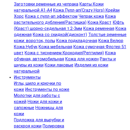
Заготовки ременные из чепрака
Карты Кожи
натуральной А1-А4
Кожа Пулл-ап(Crazy Hors) Крейзи
Хорс
Кожа с пулл-ап эффектом
Чепрак кожа
Кожа
растительного дубления(Растишка)
Кожа Краст
Юфть
(Краст) шорно-седельная т.2-3мм
Кожа ременная
Кожа
одежная
Кожа со скидкой(дисконт)
Толстые ременные
кожи: вороток, полы
Кожа подкладочная
Кожа Велюр
Кожа Нубук
Кожа мебельная
Кожа сумочная Флотер 51
цвет
Кожа с тиснением Крокодил(Рептилия)
Кожа
обувная, автомобильная
Кожа для ножен
Ранты и
шнуры из кожи
Кожи лаковые
Изделия из кожи
натуральной
Инструменты
Иглы, шило и крючки по
коже
Инструменты по коже
Молотки для работы с
кожей
Ножи для кожи и
сапожные
Ножницы для
кожи
Подложка для вырубки и
раскроя кожи
Полировка