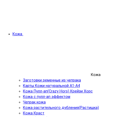
Кожа
Кожа
Заготовки ременные из чепрака
Карты Кожи натуральной А1-А4
Кожа Пулл-ап(Crazy Hors) Крейзи Хорс
Кожа с пулл-ап эффектом
Чепрак кожа
Кожа растительного дубления(Растишка)
Кожа Краст