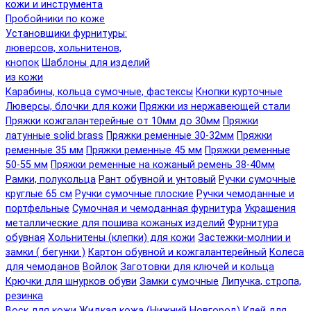
кожи и инструмента
Пробойники по коже
Установщики фурнитуры:
люверсов, хольнитенов,
кнопок
Шаблоны для изделий
из кожи
Карабины, кольца сумочные, фастексы
Кнопки курточные
Люверсы, блочки для кожи
Пряжки из нержавеющей стали
Пряжки кожгалантерейные от 10мм до 30мм
Пряжки
латунные solid brass
Пряжки ременные 30-32мм
Пряжки
ременные 35 мм
Пряжки ременные 45 мм
Пряжки ременные
50-55 мм
Пряжки ременные на кожаный ремень 38-40мм
Рамки, полукольца
Рант обувной и унтовый
Ручки сумочные
круглые 65 см
Ручки сумочные плоские
Ручки чемоданные и
портфельные
Сумочная и чемоданная фурнитура
Украшения
металлические для пошива кожаных изделий
Фурнитура
обувная
Хольнитены (клепки) для кожи
Застежки-молнии и
замки ( бегунки )
Картон обувной и кожгалантерейный
Колеса
для чемоданов
Войлок
Заготовки для ключей и кольца
Крючки для шнурков обуви
Замки сумочные
Липучка, стропа,
резинка
Воск для кожи
Жидкая кожа (Нижний Новгород)
Клей для