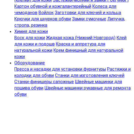
(клепки) для кожи
Застежки-молнии и замки ( бегунки )
Картон обувной и кожгалантерейный
Колеса для
чемоданов
Войлок
Заготовки для ключей и кольца
Крючки для шнурков обуви
Замки сумочные
Липучка,
стропа, резинка
Химия для кожи
Воск для кожи
Жидкая кожа (Нижний Новгород)
Клей
для кожи и подошв
Краска и аппретура для
натуральной кожи
Крем финишный для натуральной
кожи
Оборудование
Пресса и насадки для установки фурнитуры
Растяжки и
колодки для обуви
Станки для изготовления ключей
Станки-финишеры сапожные
Швейные машинки для
пошива обуви
Швейные машинки рукавные для ремонта
обуви