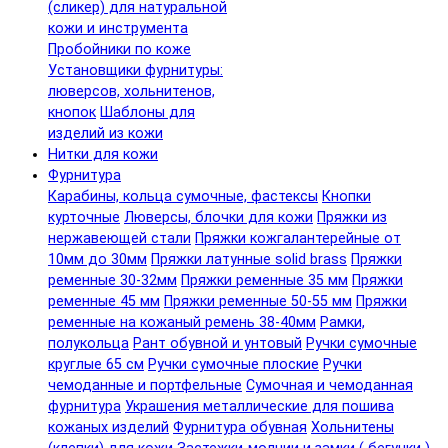
(сликер) для натуральной
кожи и инструмента
Пробойники по коже
Установщики фурнитуры:
люверсов, хольнитенов,
кнопок
Шаблоны для
изделий из кожи
Нитки для кожи
Фурнитура
Карабины, кольца сумочные, фастексы
Кнопки
курточные
Люверсы, блочки для кожи
Пряжки из
нержавеющей стали
Пряжки кожгалантерейные от
10мм до 30мм
Пряжки латунные solid brass
Пряжки
ременные 30-32мм
Пряжки ременные 35 мм
Пряжки
ременные 45 мм
Пряжки ременные 50-55 мм
Пряжки
ременные на кожаный ремень 38-40мм
Рамки,
полукольца
Рант обувной и унтовый
Ручки сумочные
круглые 65 см
Ручки сумочные плоские
Ручки
чемоданные и портфельные
Сумочная и чемоданная
фурнитура
Украшения металлические для пошива
кожаных изделий
Фурнитура обувная
Хольнитены