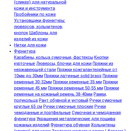
(сликер) для натуральной
кожи и инструмента
Пробойники по коже
Установщики фурнитуры:
люверсов, хольнитенов,
кнопок
Шаблоны для
изделий из кожи
Нитки для кожи
Фурнитура
Карабины, кольца сумочные, фастексы
Кнопки
курточные
Люверсы, блочки для кожи
Пряжки из
нержавеющей стали
Пряжки кожгалантерейные от
10мм до 30мм
Пряжки латунные solid brass
Пряжки
ременные 30-32мм
Пряжки ременные 35 мм
Пряжки
ременные 45 мм
Пряжки ременные 50-55 мм
Пряжки
ременные на кожаный ремень 38-40мм
Рамки,
полукольца
Рант обувной и унтовый
Ручки сумочные
круглые 65 см
Ручки сумочные плоские
Ручки
чемоданные и портфельные
Сумочная и чемоданная
фурнитура
Украшения металлические для пошива
кожаных изделий
Фурнитура обувная
Хольнитены