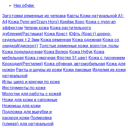
Низ обуви
Заготовки ременные из чепрака
Карты Кожи натуральной А1-
А4
Кожа Пулл-ап(Crazy Hors) Крейзи Хорс
Кожа с пулл-ап
эффектом
Чепрак кожа
Кожа растительного
дубления(Растишка)
Кожа Краст
Юфть (Краст) шорно-
седельная т.2-3мм
Кожа ременная
Кожа одежная
Кожа со
скидкой(дисконт)
Толстые ременные кожи: вороток, полы
Кожа подкладочная
Кожа Велюр
Кожа Нубук
Кожа
мебельная
Кожа сумочная Флотер 51 цвет
Кожа с тиснением
Крокодил(Рептилия)
Кожа обувная, автомобильная
Кожа для
ножен
Ранты и шнуры из кожи
Кожи лаковые
Изделия из кожи
натуральной
Иглы, шило и крючки по коже
Инструменты по коже
Молотки для работы с кожей
Ножи для кожи и сапожные
Ножницы для кожи
Подложка для вырубки и
раскроя кожи
Полировка
(сликер) для натуральной