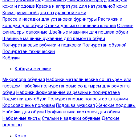
кожи и подошв
Краска и аппретура для натуральной кожи
Крем финишный для натуральной кожи
Пресса и насадки для установки фурнитуры
Растяжки и
колодки для обуви
Станки для изготовления ключей
Станки-
финишеры сапожные
Швейные машинки для пошива обуви
Швейные машинки рукавные для ремонта обуви
Полиуретановые рубчики и подковки
Полиуретан обувной
Полиуретан технический
Каблуки
Каблуки женские
Микропора обувная
Набойки металлические со штырем или
гвоздем
Набойки полиуретановые со штырем для ремонта
обуви
Набойки формованные из резины и полиуретана
Подметки для обуви
Полиуретановые полосы со штырями
Кроссовочные подошвы
Подошва мужская
Женские подошвы
Набойки для обуви
Профилактика листовая для обуви
Набоечные листы
Стельки и задники обувные
Детские
подошвы
Кожа