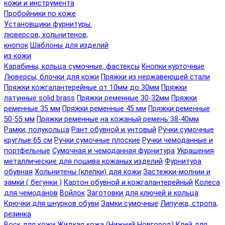
кожи и инструмента
Пробойники по коже
Установщики фурнитуры:
люверсов, хольнитенов,
кнопок
Шаблоны для изделий
из кожи
Карабины, кольца сумочные, фастексы
Кнопки курточные
Люверсы, блочки для кожи
Пряжки из нержавеющей стали
Пряжки кожгалантерейные от 10мм до 30мм
Пряжки
латунные solid brass
Пряжки ременные 30-32мм
Пряжки
ременные 35 мм
Пряжки ременные 45 мм
Пряжки ременные
50-55 мм
Пряжки ременные на кожаный ремень 38-40мм
Рамки, полукольца
Рант обувной и унтовый
Ручки сумочные
круглые 65 см
Ручки сумочные плоские
Ручки чемоданные и
портфельные
Сумочная и чемоданная фурнитура
Украшения
металлические для пошива кожаных изделий
Фурнитура
обувная
Хольнитены (клепки) для кожи
Застежки-молнии и
замки ( бегунки )
Картон обувной и кожгалантерейный
Колеса
для чемоданов
Войлок
Заготовки для ключей и кольца
Крючки для шнурков обуви
Замки сумочные
Липучка, стропа,
резинка
Воск для кожи
Жидкая кожа (Нижний Новгород)
Клей для