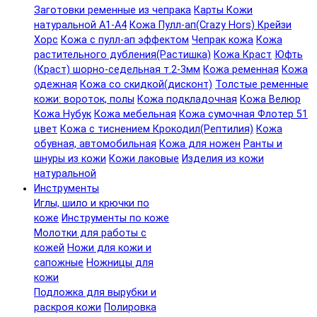
Заготовки ременные из чепрака
Карты Кожи
натуральной А1-А4
Кожа Пулл-ап(Crazy Hors) Крейзи
Хорс
Кожа с пулл-ап эффектом
Чепрак кожа
Кожа
растительного дубления(Растишка)
Кожа Краст
Юфть
(Краст) шорно-седельная т.2-3мм
Кожа ременная
Кожа
одежная
Кожа со скидкой(дисконт)
Толстые ременные
кожи: вороток, полы
Кожа подкладочная
Кожа Велюр
Кожа Нубук
Кожа мебельная
Кожа сумочная Флотер 51
цвет
Кожа с тиснением Крокодил(Рептилия)
Кожа
обувная, автомобильная
Кожа для ножен
Ранты и
шнуры из кожи
Кожи лаковые
Изделия из кожи
натуральной
Инструменты
Иглы, шило и крючки по
коже
Инструменты по коже
Молотки для работы с
кожей
Ножи для кожи и
сапожные
Ножницы для
кожи
Подложка для вырубки и
раскроя кожи
Полировка