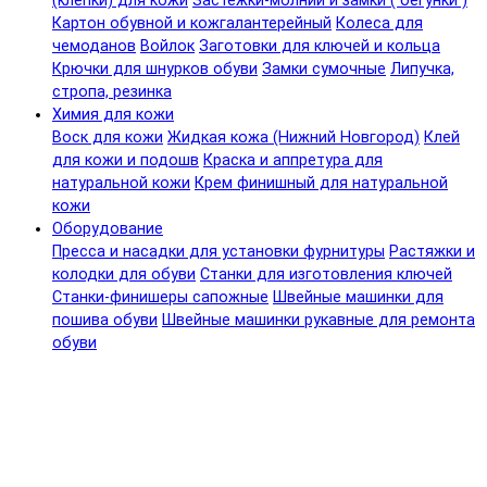
(клепки) для кожи
Застежки-молнии и замки ( бегунки )
Картон обувной и кожгалантерейный
Колеса для
чемоданов
Войлок
Заготовки для ключей и кольца
Крючки для шнурков обуви
Замки сумочные
Липучка,
стропа, резинка
Химия для кожи
Воск для кожи
Жидкая кожа (Нижний Новгород)
Клей
для кожи и подошв
Краска и аппретура для
натуральной кожи
Крем финишный для натуральной
кожи
Оборудование
Пресса и насадки для установки фурнитуры
Растяжки и
колодки для обуви
Станки для изготовления ключей
Станки-финишеры сапожные
Швейные машинки для
пошива обуви
Швейные машинки рукавные для ремонта
обуви