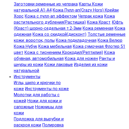
Заготовки ременные из чепрака
Карты Кожи
натуральной А1-А4
Кожа Пулл-ап(Crazy Hors) Крейзи
Хорс
Кожа с пулл-ап эффектом
Чепрак кожа
Кожа
растительного дубления(Растишка)
Кожа Краст
Юфть
(Краст) шорно-седельная т.2-3мм
Кожа ременная
Кожа
одежная
Кожа со скидкой(дисконт)
Толстые ременные
кожи: вороток, полы
Кожа подкладочная
Кожа Велюр
Кожа Нубук
Кожа мебельная
Кожа сумочная Флотер 51
цвет
Кожа с тиснением Крокодил(Рептилия)
Кожа
обувная, автомобильная
Кожа для ножен
Ранты и
шнуры из кожи
Кожи лаковые
Изделия из кожи
натуральной
Инструменты
Иглы, шило и крючки по
коже
Инструменты по коже
Молотки для работы с
кожей
Ножи для кожи и
сапожные
Ножницы для
кожи
Подложка для вырубки и
раскроя кожи
Полировка