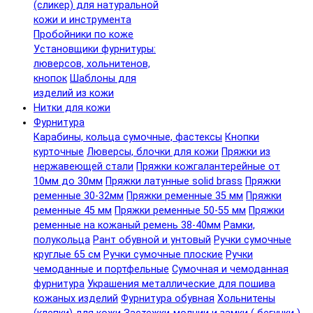
(сликер) для натуральной
кожи и инструмента
Пробойники по коже
Установщики фурнитуры:
люверсов, хольнитенов,
кнопок
Шаблоны для
изделий из кожи
Нитки для кожи
Фурнитура
Карабины, кольца сумочные, фастексы
Кнопки
курточные
Люверсы, блочки для кожи
Пряжки из
нержавеющей стали
Пряжки кожгалантерейные от
10мм до 30мм
Пряжки латунные solid brass
Пряжки
ременные 30-32мм
Пряжки ременные 35 мм
Пряжки
ременные 45 мм
Пряжки ременные 50-55 мм
Пряжки
ременные на кожаный ремень 38-40мм
Рамки,
полукольца
Рант обувной и унтовый
Ручки сумочные
круглые 65 см
Ручки сумочные плоские
Ручки
чемоданные и портфельные
Сумочная и чемоданная
фурнитура
Украшения металлические для пошива
кожаных изделий
Фурнитура обувная
Хольнитены