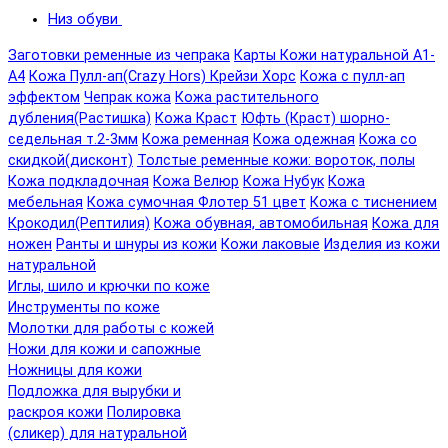
Низ обуви
Заготовки ременные из чепрака
Карты Кожи натуральной А1-
А4
Кожа Пулл-ап(Crazy Hors) Крейзи Хорс
Кожа с пулл-ап
эффектом
Чепрак кожа
Кожа растительного
дубления(Растишка)
Кожа Краст
Юфть (Краст) шорно-
седельная т.2-3мм
Кожа ременная
Кожа одежная
Кожа со
скидкой(дисконт)
Толстые ременные кожи: вороток, полы
Кожа подкладочная
Кожа Велюр
Кожа Нубук
Кожа
мебельная
Кожа сумочная Флотер 51 цвет
Кожа с тиснением
Крокодил(Рептилия)
Кожа обувная, автомобильная
Кожа для
ножен
Ранты и шнуры из кожи
Кожи лаковые
Изделия из кожи
натуральной
Иглы, шило и крючки по коже
Инструменты по коже
Молотки для работы с кожей
Ножи для кожи и сапожные
Ножницы для кожи
Подложка для вырубки и
раскроя кожи
Полировка
(сликер) для натуральной