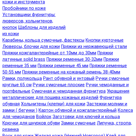
кожи и инструмента
Пробойники по коже
Установщики фурнитуры:
люверсов, хольнитенов,
кнопок
Шаблоны для изделий
из кожи
Карабины, кольца сумочные, фастексы
Кнопки курточные
Люверсы, блочки для кожи
Пряжки из нержавеющей стали
Пряжки кожгалантерейные от 10мм до 30мм
Пряжки
латунные solid brass
Пряжки ременные 30-32мм
Пряжки
ременные 35 мм
Пряжки ременные 45 мм
Пряжки ременные
50-55 мм
Пряжки ременные на кожаный ремень 38-40мм
Рамки, полукольца
Рант обувной и унтовый
Ручки сумочные
круглые 65 см
Ручки сумочные плоские
Ручки чемоданные и
портфельные
Сумочная и чемоданная фурнитура
Украшения
металлические для пошива кожаных изделий
Фурнитура
обувная
Хольнитены (клепки) для кожи
Застежки-молнии и
замки ( бегунки )
Картон обувной и кожгалантерейный
Колеса
для чемоданов
Войлок
Заготовки для ключей и кольца
Крючки для шнурков обуви
Замки сумочные
Липучка, стропа,
резинка
Воск для кожи
Жидкая кожа (Нижний Новгород)
Клей для