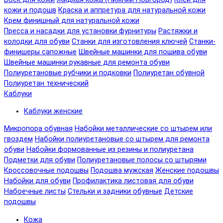
кожи и подошв
Краска и аппретура для натуральной кожи
Крем финишный для натуральной кожи
Пресса и насадки для установки фурнитуры
Растяжки и
колодки для обуви
Станки для изготовления ключей
Станки-
финишеры сапожные
Швейные машинки для пошива обуви
Швейные машинки рукавные для ремонта обуви
Полиуретановые рубчики и подковки
Полиуретан обувной
Полиуретан технический
Каблуки
Каблуки женские
Микропора обувная
Набойки металлические со штырем или
гвоздем
Набойки полиуретановые со штырем для ремонта
обуви
Набойки формованные из резины и полиуретана
Подметки для обуви
Полиуретановые полосы со штырями
Кроссовочные подошвы
Подошва мужская
Женские подошвы
Набойки для обуви
Профилактика листовая для обуви
Набоечные листы
Стельки и задники обувные
Детские
подошвы
Кожа