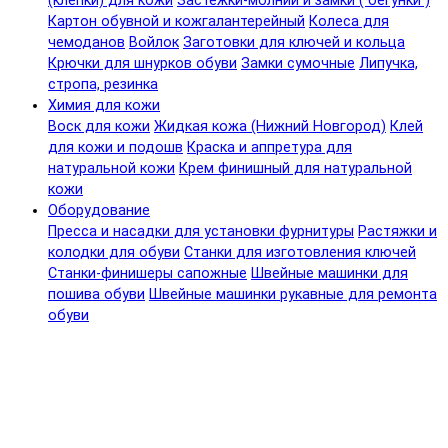
(клепки) для кожи
Застежки-молнии и замки ( бегунки )
Картон обувной и кожгалантерейный
Колеса для
чемоданов
Войлок
Заготовки для ключей и кольца
Крючки для шнурков обуви
Замки сумочные
Липучка,
стропа, резинка
Химия для кожи
Воск для кожи
Жидкая кожа (Нижний Новгород)
Клей
для кожи и подошв
Краска и аппретура для
натуральной кожи
Крем финишный для натуральной
кожи
Оборудование
Пресса и насадки для установки фурнитуры
Растяжки и
колодки для обуви
Станки для изготовления ключей
Станки-финишеры сапожные
Швейные машинки для
пошива обуви
Швейные машинки рукавные для ремонта
обуви