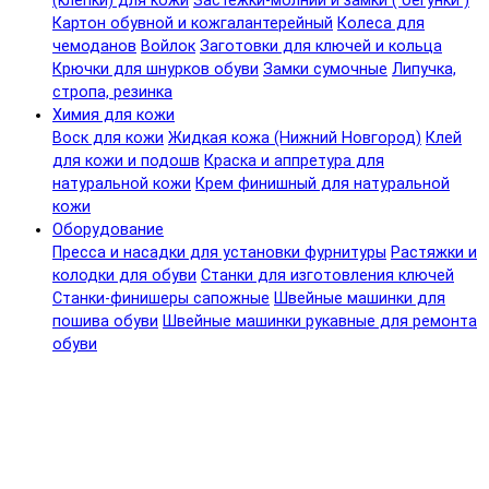
(клепки) для кожи
Застежки-молнии и замки ( бегунки )
Картон обувной и кожгалантерейный
Колеса для
чемоданов
Войлок
Заготовки для ключей и кольца
Крючки для шнурков обуви
Замки сумочные
Липучка,
стропа, резинка
Химия для кожи
Воск для кожи
Жидкая кожа (Нижний Новгород)
Клей
для кожи и подошв
Краска и аппретура для
натуральной кожи
Крем финишный для натуральной
кожи
Оборудование
Пресса и насадки для установки фурнитуры
Растяжки и
колодки для обуви
Станки для изготовления ключей
Станки-финишеры сапожные
Швейные машинки для
пошива обуви
Швейные машинки рукавные для ремонта
обуви