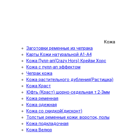
Кожа
Заготовки ременные из чепрака
Карты Кожи натуральной А1-А4
Кожа Пулл-ап(Crazy Hors) Крейзи Хорс
Кожа с пулл-ап эффектом
Чепрак кожа
Кожа растительного дубления(Растишка)
Кожа Краст
Юфть (Краст) шорно-седельная т.2-3мм
Кожа ременная
Кожа одежная
Кожа со скидкой(дисконт)
Толстые ременные кожи: вороток, полы
Кожа подкладочная
Кожа Велюр