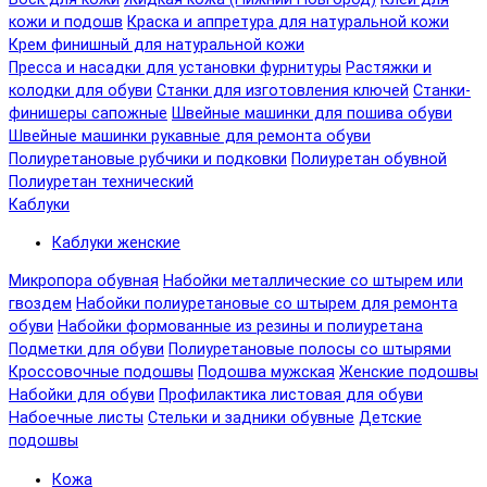
кожи и подошв
Краска и аппретура для натуральной кожи
Крем финишный для натуральной кожи
Пресса и насадки для установки фурнитуры
Растяжки и
колодки для обуви
Станки для изготовления ключей
Станки-
финишеры сапожные
Швейные машинки для пошива обуви
Швейные машинки рукавные для ремонта обуви
Полиуретановые рубчики и подковки
Полиуретан обувной
Полиуретан технический
Каблуки
Каблуки женские
Микропора обувная
Набойки металлические со штырем или
гвоздем
Набойки полиуретановые со штырем для ремонта
обуви
Набойки формованные из резины и полиуретана
Подметки для обуви
Полиуретановые полосы со штырями
Кроссовочные подошвы
Подошва мужская
Женские подошвы
Набойки для обуви
Профилактика листовая для обуви
Набоечные листы
Стельки и задники обувные
Детские
подошвы
Кожа