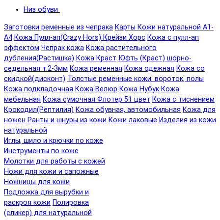
Низ обуви
Заготовки ременные из чепрака
Карты Кожи натуральной А1-
А4
Кожа Пулл-ап(Crazy Hors) Крейзи Хорс
Кожа с пулл-ап
эффектом
Чепрак кожа
Кожа растительного
дубления(Растишка)
Кожа Краст
Юфть (Краст) шорно-
седельная т.2-3мм
Кожа ременная
Кожа одежная
Кожа со
скидкой(дисконт)
Толстые ременные кожи: вороток, полы
Кожа подкладочная
Кожа Велюр
Кожа Нубук
Кожа
мебельная
Кожа сумочная Флотер 51 цвет
Кожа с тиснением
Крокодил(Рептилия)
Кожа обувная, автомобильная
Кожа для
ножен
Ранты и шнуры из кожи
Кожи лаковые
Изделия из кожи
натуральной
Иглы, шило и крючки по коже
Инструменты по коже
Молотки для работы с кожей
Ножи для кожи и сапожные
Ножницы для кожи
Подложка для вырубки и
раскроя кожи
Полировка
(сликер) для натуральной