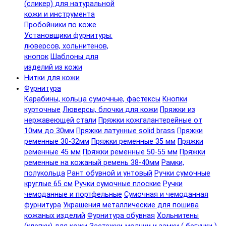
(сликер) для натуральной
кожи и инструмента
Пробойники по коже
Установщики фурнитуры:
люверсов, хольнитенов,
кнопок
Шаблоны для
изделий из кожи
Нитки для кожи
Фурнитура
Карабины, кольца сумочные, фастексы
Кнопки
курточные
Люверсы, блочки для кожи
Пряжки из
нержавеющей стали
Пряжки кожгалантерейные от
10мм до 30мм
Пряжки латунные solid brass
Пряжки
ременные 30-32мм
Пряжки ременные 35 мм
Пряжки
ременные 45 мм
Пряжки ременные 50-55 мм
Пряжки
ременные на кожаный ремень 38-40мм
Рамки,
полукольца
Рант обувной и унтовый
Ручки сумочные
круглые 65 см
Ручки сумочные плоские
Ручки
чемоданные и портфельные
Сумочная и чемоданная
фурнитура
Украшения металлические для пошива
кожаных изделий
Фурнитура обувная
Хольнитены