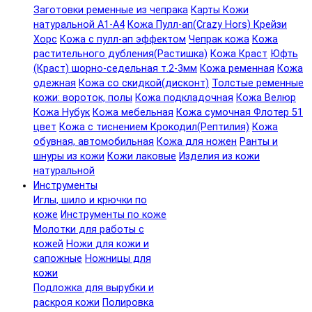
Заготовки ременные из чепрака
Карты Кожи
натуральной А1-А4
Кожа Пулл-ап(Crazy Hors) Крейзи
Хорс
Кожа с пулл-ап эффектом
Чепрак кожа
Кожа
растительного дубления(Растишка)
Кожа Краст
Юфть
(Краст) шорно-седельная т.2-3мм
Кожа ременная
Кожа
одежная
Кожа со скидкой(дисконт)
Толстые ременные
кожи: вороток, полы
Кожа подкладочная
Кожа Велюр
Кожа Нубук
Кожа мебельная
Кожа сумочная Флотер 51
цвет
Кожа с тиснением Крокодил(Рептилия)
Кожа
обувная, автомобильная
Кожа для ножен
Ранты и
шнуры из кожи
Кожи лаковые
Изделия из кожи
натуральной
Инструменты
Иглы, шило и крючки по
коже
Инструменты по коже
Молотки для работы с
кожей
Ножи для кожи и
сапожные
Ножницы для
кожи
Подложка для вырубки и
раскроя кожи
Полировка