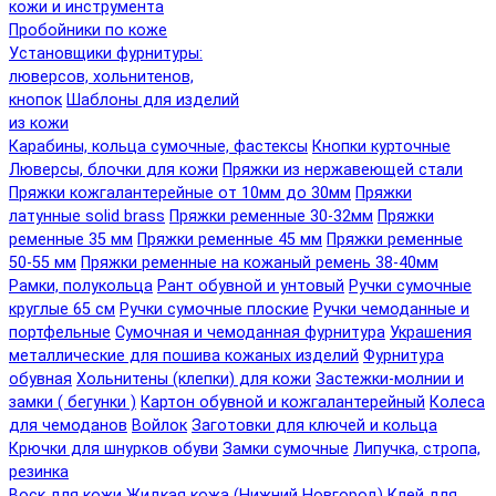
кожи и инструмента
Пробойники по коже
Установщики фурнитуры:
люверсов, хольнитенов,
кнопок
Шаблоны для изделий
из кожи
Карабины, кольца сумочные, фастексы
Кнопки курточные
Люверсы, блочки для кожи
Пряжки из нержавеющей стали
Пряжки кожгалантерейные от 10мм до 30мм
Пряжки
латунные solid brass
Пряжки ременные 30-32мм
Пряжки
ременные 35 мм
Пряжки ременные 45 мм
Пряжки ременные
50-55 мм
Пряжки ременные на кожаный ремень 38-40мм
Рамки, полукольца
Рант обувной и унтовый
Ручки сумочные
круглые 65 см
Ручки сумочные плоские
Ручки чемоданные и
портфельные
Сумочная и чемоданная фурнитура
Украшения
металлические для пошива кожаных изделий
Фурнитура
обувная
Хольнитены (клепки) для кожи
Застежки-молнии и
замки ( бегунки )
Картон обувной и кожгалантерейный
Колеса
для чемоданов
Войлок
Заготовки для ключей и кольца
Крючки для шнурков обуви
Замки сумочные
Липучка, стропа,
резинка
Воск для кожи
Жидкая кожа (Нижний Новгород)
Клей для