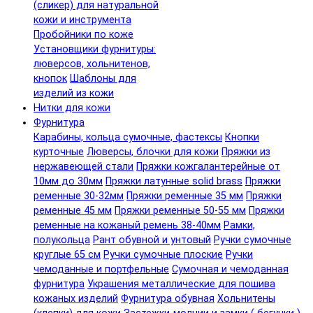
(сликер) для натуральной
кожи и инструмента
Пробойники по коже
Установщики фурнитуры:
люверсов, хольнитенов,
кнопок
Шаблоны для
изделий из кожи
Нитки для кожи
Фурнитура
Карабины, кольца сумочные, фастексы
Кнопки
курточные
Люверсы, блочки для кожи
Пряжки из
нержавеющей стали
Пряжки кожгалантерейные от
10мм до 30мм
Пряжки латунные solid brass
Пряжки
ременные 30-32мм
Пряжки ременные 35 мм
Пряжки
ременные 45 мм
Пряжки ременные 50-55 мм
Пряжки
ременные на кожаный ремень 38-40мм
Рамки,
полукольца
Рант обувной и унтовый
Ручки сумочные
круглые 65 см
Ручки сумочные плоские
Ручки
чемоданные и портфельные
Сумочная и чемоданная
фурнитура
Украшения металлические для пошива
кожаных изделий
Фурнитура обувная
Хольнитены