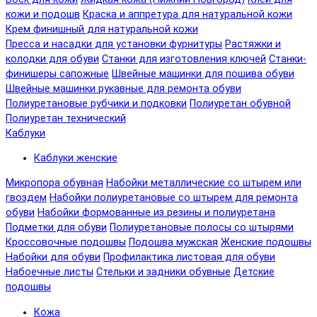
кожи и подошв
Краска и аппретура для натуральной кожи
Крем финишный для натуральной кожи
Пресса и насадки для установки фурнитуры
Растяжки и
колодки для обуви
Станки для изготовления ключей
Станки-
финишеры сапожные
Швейные машинки для пошива обуви
Швейные машинки рукавные для ремонта обуви
Полиуретановые рубчики и подковки
Полиуретан обувной
Полиуретан технический
Каблуки
Каблуки женские
Микропора обувная
Набойки металлические со штырем или
гвоздем
Набойки полиуретановые со штырем для ремонта
обуви
Набойки формованные из резины и полиуретана
Подметки для обуви
Полиуретановые полосы со штырями
Кроссовочные подошвы
Подошва мужская
Женские подошвы
Набойки для обуви
Профилактика листовая для обуви
Набоечные листы
Стельки и задники обувные
Детские
подошвы
Кожа