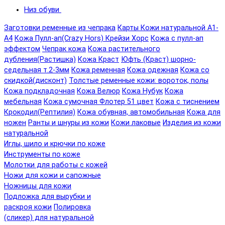
Низ обуви
Заготовки ременные из чепрака
Карты Кожи натуральной А1-
А4
Кожа Пулл-ап(Crazy Hors) Крейзи Хорс
Кожа с пулл-ап
эффектом
Чепрак кожа
Кожа растительного
дубления(Растишка)
Кожа Краст
Юфть (Краст) шорно-
седельная т.2-3мм
Кожа ременная
Кожа одежная
Кожа со
скидкой(дисконт)
Толстые ременные кожи: вороток, полы
Кожа подкладочная
Кожа Велюр
Кожа Нубук
Кожа
мебельная
Кожа сумочная Флотер 51 цвет
Кожа с тиснением
Крокодил(Рептилия)
Кожа обувная, автомобильная
Кожа для
ножен
Ранты и шнуры из кожи
Кожи лаковые
Изделия из кожи
натуральной
Иглы, шило и крючки по коже
Инструменты по коже
Молотки для работы с кожей
Ножи для кожи и сапожные
Ножницы для кожи
Подложка для вырубки и
раскроя кожи
Полировка
(сликер) для натуральной