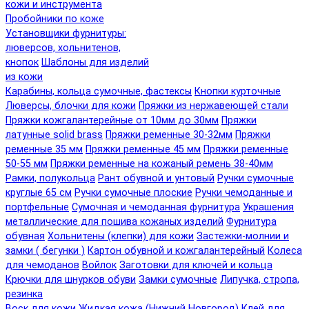
кожи и инструмента
Пробойники по коже
Установщики фурнитуры:
люверсов, хольнитенов,
кнопок
Шаблоны для изделий
из кожи
Карабины, кольца сумочные, фастексы
Кнопки курточные
Люверсы, блочки для кожи
Пряжки из нержавеющей стали
Пряжки кожгалантерейные от 10мм до 30мм
Пряжки
латунные solid brass
Пряжки ременные 30-32мм
Пряжки
ременные 35 мм
Пряжки ременные 45 мм
Пряжки ременные
50-55 мм
Пряжки ременные на кожаный ремень 38-40мм
Рамки, полукольца
Рант обувной и унтовый
Ручки сумочные
круглые 65 см
Ручки сумочные плоские
Ручки чемоданные и
портфельные
Сумочная и чемоданная фурнитура
Украшения
металлические для пошива кожаных изделий
Фурнитура
обувная
Хольнитены (клепки) для кожи
Застежки-молнии и
замки ( бегунки )
Картон обувной и кожгалантерейный
Колеса
для чемоданов
Войлок
Заготовки для ключей и кольца
Крючки для шнурков обуви
Замки сумочные
Липучка, стропа,
резинка
Воск для кожи
Жидкая кожа (Нижний Новгород)
Клей для