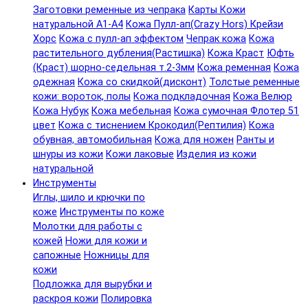
Заготовки ременные из чепрака
Карты Кожи
натуральной А1-А4
Кожа Пулл-ап(Crazy Hors) Крейзи
Хорс
Кожа с пулл-ап эффектом
Чепрак кожа
Кожа
растительного дубления(Растишка)
Кожа Краст
Юфть
(Краст) шорно-седельная т.2-3мм
Кожа ременная
Кожа
одежная
Кожа со скидкой(дисконт)
Толстые ременные
кожи: вороток, полы
Кожа подкладочная
Кожа Велюр
Кожа Нубук
Кожа мебельная
Кожа сумочная Флотер 51
цвет
Кожа с тиснением Крокодил(Рептилия)
Кожа
обувная, автомобильная
Кожа для ножен
Ранты и
шнуры из кожи
Кожи лаковые
Изделия из кожи
натуральной
Инструменты
Иглы, шило и крючки по
коже
Инструменты по коже
Молотки для работы с
кожей
Ножи для кожи и
сапожные
Ножницы для
кожи
Подложка для вырубки и
раскроя кожи
Полировка