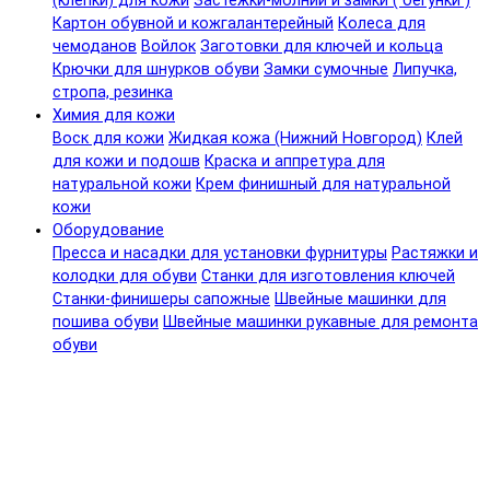
(клепки) для кожи
Застежки-молнии и замки ( бегунки )
Картон обувной и кожгалантерейный
Колеса для
чемоданов
Войлок
Заготовки для ключей и кольца
Крючки для шнурков обуви
Замки сумочные
Липучка,
стропа, резинка
Химия для кожи
Воск для кожи
Жидкая кожа (Нижний Новгород)
Клей
для кожи и подошв
Краска и аппретура для
натуральной кожи
Крем финишный для натуральной
кожи
Оборудование
Пресса и насадки для установки фурнитуры
Растяжки и
колодки для обуви
Станки для изготовления ключей
Станки-финишеры сапожные
Швейные машинки для
пошива обуви
Швейные машинки рукавные для ремонта
обуви