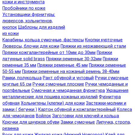
кожи и инструмента
Пробойники по коже
Установщики фурнитуры:
люверсов, хольнитенов,
кнопок
Шаблоны для изделий
из кожи
Карабины, кольца сумочные, фастексы
Кнопки курточные
Люверсы, блочки для кожи
Пряжки из нержавеющей стали
Пряжки кожгалантерейные от 10мм до 30мм
Пряжки
латунные solid brass
Пряжки ременные 30-32мм
Пряжки
ременные 35 мм
Пряжки ременные 45 мм
Пряжки ременные
50-55 мм
Пряжки ременные на кожаный ремень 38-40мм
Рамки, полукольца
Рант обувной и унтовый
Ручки сумочные
круглые 65 см
Ручки сумочные плоские
Ручки чемоданные и
портфельные
Сумочная и чемоданная фурнитура
Украшения
металлические для пошива кожаных изделий
Фурнитура
обувная
Хольнитены (клепки) для кожи
Застежки-молнии и
замки ( бегунки )
Картон обувной и кожгалантерейный
Колеса
для чемоданов
Войлок
Заготовки для ключей и кольца
Крючки для шнурков обуви
Замки сумочные
Липучка, стропа,
резинка
Воск для кожи
Жидкая кожа (Нижний Новгород)
Клей для