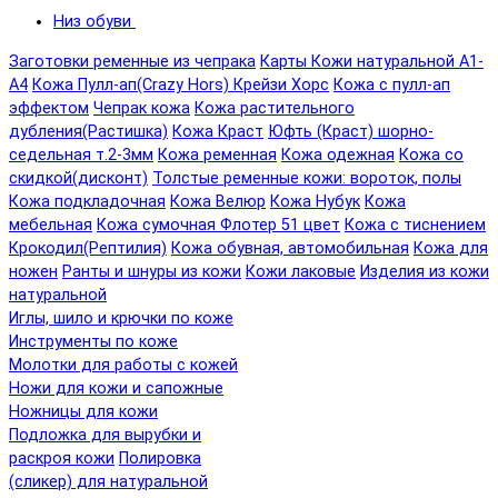
Низ обуви
Заготовки ременные из чепрака
Карты Кожи натуральной А1-
А4
Кожа Пулл-ап(Crazy Hors) Крейзи Хорс
Кожа с пулл-ап
эффектом
Чепрак кожа
Кожа растительного
дубления(Растишка)
Кожа Краст
Юфть (Краст) шорно-
седельная т.2-3мм
Кожа ременная
Кожа одежная
Кожа со
скидкой(дисконт)
Толстые ременные кожи: вороток, полы
Кожа подкладочная
Кожа Велюр
Кожа Нубук
Кожа
мебельная
Кожа сумочная Флотер 51 цвет
Кожа с тиснением
Крокодил(Рептилия)
Кожа обувная, автомобильная
Кожа для
ножен
Ранты и шнуры из кожи
Кожи лаковые
Изделия из кожи
натуральной
Иглы, шило и крючки по коже
Инструменты по коже
Молотки для работы с кожей
Ножи для кожи и сапожные
Ножницы для кожи
Подложка для вырубки и
раскроя кожи
Полировка
(сликер) для натуральной