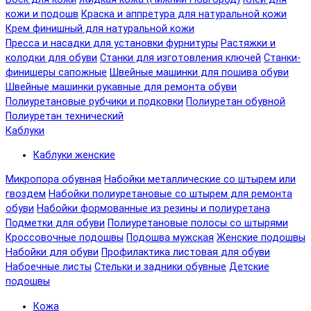
кожи и подошв
Краска и аппретура для натуральной кожи
Крем финишный для натуральной кожи
Пресса и насадки для установки фурнитуры
Растяжки и
колодки для обуви
Станки для изготовления ключей
Станки-
финишеры сапожные
Швейные машинки для пошива обуви
Швейные машинки рукавные для ремонта обуви
Полиуретановые рубчики и подковки
Полиуретан обувной
Полиуретан технический
Каблуки
Каблуки женские
Микропора обувная
Набойки металлические со штырем или
гвоздем
Набойки полиуретановые со штырем для ремонта
обуви
Набойки формованные из резины и полиуретана
Подметки для обуви
Полиуретановые полосы со штырями
Кроссовочные подошвы
Подошва мужская
Женские подошвы
Набойки для обуви
Профилактика листовая для обуви
Набоечные листы
Стельки и задники обувные
Детские
подошвы
Кожа