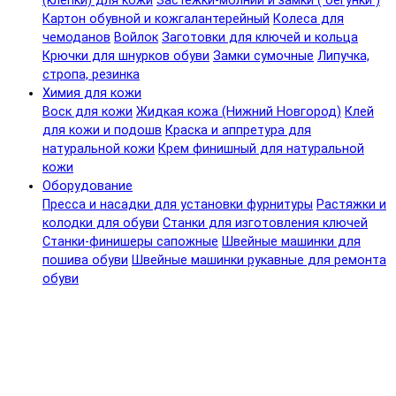
(клепки) для кожи
Застежки-молнии и замки ( бегунки )
Картон обувной и кожгалантерейный
Колеса для
чемоданов
Войлок
Заготовки для ключей и кольца
Крючки для шнурков обуви
Замки сумочные
Липучка,
стропа, резинка
Химия для кожи
Воск для кожи
Жидкая кожа (Нижний Новгород)
Клей
для кожи и подошв
Краска и аппретура для
натуральной кожи
Крем финишный для натуральной
кожи
Оборудование
Пресса и насадки для установки фурнитуры
Растяжки и
колодки для обуви
Станки для изготовления ключей
Станки-финишеры сапожные
Швейные машинки для
пошива обуви
Швейные машинки рукавные для ремонта
обуви