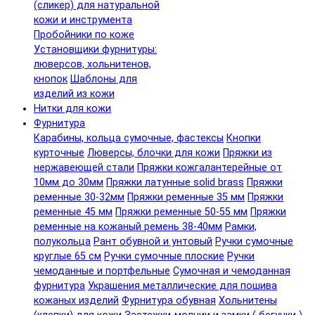
(сликер) для натуральной
кожи и инструмента
Пробойники по коже
Установщики фурнитуры:
люверсов, хольнитенов,
кнопок
Шаблоны для
изделий из кожи
Нитки для кожи
Фурнитура
Карабины, кольца сумочные, фастексы
Кнопки
курточные
Люверсы, блочки для кожи
Пряжки из
нержавеющей стали
Пряжки кожгалантерейные от
10мм до 30мм
Пряжки латунные solid brass
Пряжки
ременные 30-32мм
Пряжки ременные 35 мм
Пряжки
ременные 45 мм
Пряжки ременные 50-55 мм
Пряжки
ременные на кожаный ремень 38-40мм
Рамки,
полукольца
Рант обувной и унтовый
Ручки сумочные
круглые 65 см
Ручки сумочные плоские
Ручки
чемоданные и портфельные
Сумочная и чемоданная
фурнитура
Украшения металлические для пошива
кожаных изделий
Фурнитура обувная
Хольнитены