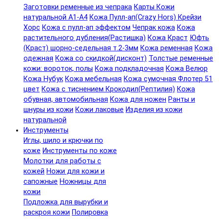
Заготовки ременные из чепрака
Карты Кожи
натуральной А1-А4
Кожа Пулл-ап(Crazy Hors) Крейзи
Хорс
Кожа с пулл-ап эффектом
Чепрак кожа
Кожа
растительного дубления(Растишка)
Кожа Краст
Юфть
(Краст) шорно-седельная т.2-3мм
Кожа ременная
Кожа
одежная
Кожа со скидкой(дисконт)
Толстые ременные
кожи: вороток, полы
Кожа подкладочная
Кожа Велюр
Кожа Нубук
Кожа мебельная
Кожа сумочная Флотер 51
цвет
Кожа с тиснением Крокодил(Рептилия)
Кожа
обувная, автомобильная
Кожа для ножен
Ранты и
шнуры из кожи
Кожи лаковые
Изделия из кожи
натуральной
Инструменты
Иглы, шило и крючки по
коже
Инструменты по коже
Молотки для работы с
кожей
Ножи для кожи и
сапожные
Ножницы для
кожи
Подложка для вырубки и
раскроя кожи
Полировка