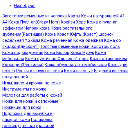
Низ обуви
Заготовки ременные из чепрака
Карты Кожи натуральной А1-
А4
Кожа Пулл-ап(Crazy Hors) Крейзи Хорс
Кожа с пулл-ап
эффектом
Чепрак кожа
Кожа растительного
дубления(Растишка)
Кожа Краст
Юфть (Краст) шорно-
седельная т.2-3мм
Кожа ременная
Кожа одежная
Кожа со
скидкой(дисконт)
Толстые ременные кожи: вороток, полы
Кожа подкладочная
Кожа Велюр
Кожа Нубук
Кожа
мебельная
Кожа сумочная Флотер 51 цвет
Кожа с тиснением
Крокодил(Рептилия)
Кожа обувная, автомобильная
Кожа для
ножен
Ранты и шнуры из кожи
Кожи лаковые
Изделия из кожи
натуральной
Иглы, шило и крючки по коже
Инструменты по коже
Молотки для работы с кожей
Ножи для кожи и сапожные
Ножницы для кожи
Подложка для вырубки и
раскроя кожи
Полировка
(сликер) для натуральной