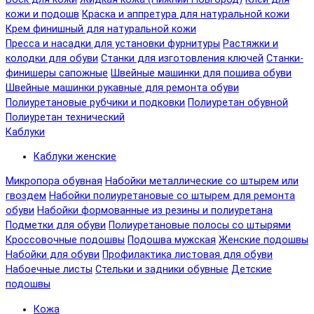
кожи и подошв
Краска и аппретура для натуральной кожи
Крем финишный для натуральной кожи
Пресса и насадки для установки фурнитуры
Растяжки и
колодки для обуви
Станки для изготовления ключей
Станки-
финишеры сапожные
Швейные машинки для пошива обуви
Швейные машинки рукавные для ремонта обуви
Полиуретановые рубчики и подковки
Полиуретан обувной
Полиуретан технический
Каблуки
Каблуки женские
Микропора обувная
Набойки металлические со штырем или
гвоздем
Набойки полиуретановые со штырем для ремонта
обуви
Набойки формованные из резины и полиуретана
Подметки для обуви
Полиуретановые полосы со штырями
Кроссовочные подошвы
Подошва мужская
Женские подошвы
Набойки для обуви
Профилактика листовая для обуви
Набоечные листы
Стельки и задники обувные
Детские
подошвы
Кожа