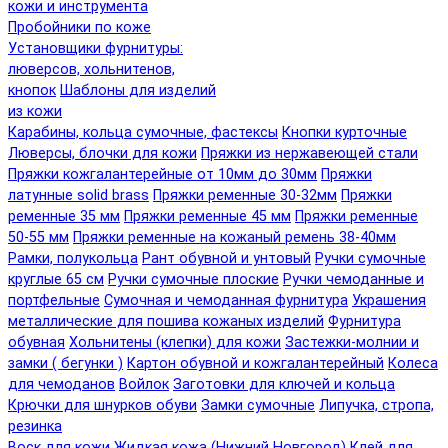
кожи и инструмента
Пробойники по коже
Установщики фурнитуры:
люверсов, хольнитенов,
кнопок
Шаблоны для изделий
из кожи
Карабины, кольца сумочные, фастексы
Кнопки курточные
Люверсы, блочки для кожи
Пряжки из нержавеющей стали
Пряжки кожгалантерейные от 10мм до 30мм
Пряжки
латунные solid brass
Пряжки ременные 30-32мм
Пряжки
ременные 35 мм
Пряжки ременные 45 мм
Пряжки ременные
50-55 мм
Пряжки ременные на кожаный ремень 38-40мм
Рамки, полукольца
Рант обувной и унтовый
Ручки сумочные
круглые 65 см
Ручки сумочные плоские
Ручки чемоданные и
портфельные
Сумочная и чемоданная фурнитура
Украшения
металлические для пошива кожаных изделий
Фурнитура
обувная
Хольнитены (клепки) для кожи
Застежки-молнии и
замки ( бегунки )
Картон обувной и кожгалантерейный
Колеса
для чемоданов
Войлок
Заготовки для ключей и кольца
Крючки для шнурков обуви
Замки сумочные
Липучка, стропа,
резинка
Воск для кожи
Жидкая кожа (Нижний Новгород)
Клей для