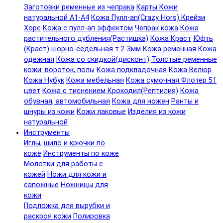
Заготовки ременные из чепрака
Карты Кожи
натуральной А1-А4
Кожа Пулл-ап(Crazy Hors) Крейзи
Хорс
Кожа с пулл-ап эффектом
Чепрак кожа
Кожа
растительного дубления(Растишка)
Кожа Краст
Юфть
(Краст) шорно-седельная т.2-3мм
Кожа ременная
Кожа
одежная
Кожа со скидкой(дисконт)
Толстые ременные
кожи: вороток, полы
Кожа подкладочная
Кожа Велюр
Кожа Нубук
Кожа мебельная
Кожа сумочная Флотер 51
цвет
Кожа с тиснением Крокодил(Рептилия)
Кожа
обувная, автомобильная
Кожа для ножен
Ранты и
шнуры из кожи
Кожи лаковые
Изделия из кожи
натуральной
Инструменты
Иглы, шило и крючки по
коже
Инструменты по коже
Молотки для работы с
кожей
Ножи для кожи и
сапожные
Ножницы для
кожи
Подложка для вырубки и
раскроя кожи
Полировка