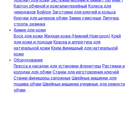
(клепки) для кожи
Застежки-молнии и замки ( бегунки )
Картон обувной и кожгалантерейный
Колеса для
чемоданов
Войлок
Заготовки для ключей и кольца
Крючки для шнурков обуви
Замки сумочные
Липучка,
стропа, резинка
Химия для кожи
Воск для кожи
Жидкая кожа (Нижний Новгород)
Клей
для кожи и подошв
Краска и аппретура для
натуральной кожи
Крем финишный для натуральной
кожи
Оборудование
Пресса и насадки для установки фурнитуры
Растяжки и
колодки для обуви
Станки для изготовления ключей
Станки-финишеры сапожные
Швейные машинки для
пошива обуви
Швейные машинки рукавные для ремонта
обуви