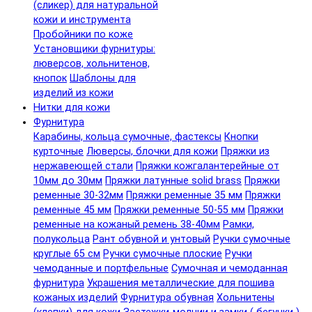
(сликер) для натуральной
кожи и инструмента
Пробойники по коже
Установщики фурнитуры:
люверсов, хольнитенов,
кнопок
Шаблоны для
изделий из кожи
Нитки для кожи
Фурнитура
Карабины, кольца сумочные, фастексы
Кнопки
курточные
Люверсы, блочки для кожи
Пряжки из
нержавеющей стали
Пряжки кожгалантерейные от
10мм до 30мм
Пряжки латунные solid brass
Пряжки
ременные 30-32мм
Пряжки ременные 35 мм
Пряжки
ременные 45 мм
Пряжки ременные 50-55 мм
Пряжки
ременные на кожаный ремень 38-40мм
Рамки,
полукольца
Рант обувной и унтовый
Ручки сумочные
круглые 65 см
Ручки сумочные плоские
Ручки
чемоданные и портфельные
Сумочная и чемоданная
фурнитура
Украшения металлические для пошива
кожаных изделий
Фурнитура обувная
Хольнитены