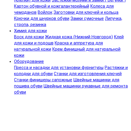
(клепки) для кожи
Застежки-молнии и замки ( бегунки )
Картон обувной и кожгалантерейный
Колеса для
чемоданов
Войлок
Заготовки для ключей и кольца
Крючки для шнурков обуви
Замки сумочные
Липучка,
стропа, резинка
Химия для кожи
Воск для кожи
Жидкая кожа (Нижний Новгород)
Клей
для кожи и подошв
Краска и аппретура для
натуральной кожи
Крем финишный для натуральной
кожи
Оборудование
Пресса и насадки для установки фурнитуры
Растяжки и
колодки для обуви
Станки для изготовления ключей
Станки-финишеры сапожные
Швейные машинки для
пошива обуви
Швейные машинки рукавные для ремонта
обуви