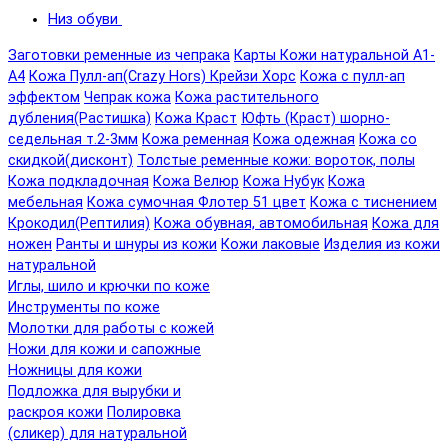
Низ обуви
Заготовки ременные из чепрака
Карты Кожи натуральной А1-
А4
Кожа Пулл-ап(Crazy Hors) Крейзи Хорс
Кожа с пулл-ап
эффектом
Чепрак кожа
Кожа растительного
дубления(Растишка)
Кожа Краст
Юфть (Краст) шорно-
седельная т.2-3мм
Кожа ременная
Кожа одежная
Кожа со
скидкой(дисконт)
Толстые ременные кожи: вороток, полы
Кожа подкладочная
Кожа Велюр
Кожа Нубук
Кожа
мебельная
Кожа сумочная Флотер 51 цвет
Кожа с тиснением
Крокодил(Рептилия)
Кожа обувная, автомобильная
Кожа для
ножен
Ранты и шнуры из кожи
Кожи лаковые
Изделия из кожи
натуральной
Иглы, шило и крючки по коже
Инструменты по коже
Молотки для работы с кожей
Ножи для кожи и сапожные
Ножницы для кожи
Подложка для вырубки и
раскроя кожи
Полировка
(сликер) для натуральной