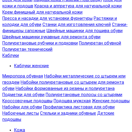
кожи и подошв
Краска и аппретура для натуральной кожи
Крем финишный для натуральной кожи
Пресса и насадки для установки фурнитуры
Растяжки и
колодки для обуви
Станки для изготовления ключей
Станки-
финишеры сапожные
Швейные машинки для пошива обуви
Швейные машинки рукавные для ремонта обуви
Полиуретановые рубчики и подковки
Полиуретан обувной
Полиуретан технический
Каблуки
Каблуки женские
Микропора обувная
Набойки металлические со штырем или
гвоздем
Набойки полиуретановые со штырем для ремонта
обуви
Набойки формованные из резины и полиуретана
Подметки для обуви
Полиуретановые полосы со штырями
Кроссовочные подошвы
Подошва мужская
Женские подошвы
Набойки для обуви
Профилактика листовая для обуви
Набоечные листы
Стельки и задники обувные
Детские
подошвы
Кожа