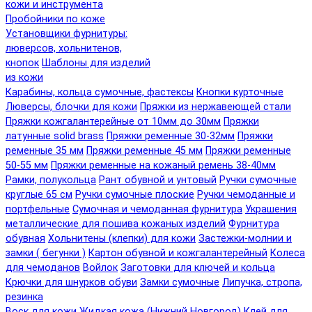
кожи и инструмента
Пробойники по коже
Установщики фурнитуры:
люверсов, хольнитенов,
кнопок
Шаблоны для изделий
из кожи
Карабины, кольца сумочные, фастексы
Кнопки курточные
Люверсы, блочки для кожи
Пряжки из нержавеющей стали
Пряжки кожгалантерейные от 10мм до 30мм
Пряжки
латунные solid brass
Пряжки ременные 30-32мм
Пряжки
ременные 35 мм
Пряжки ременные 45 мм
Пряжки ременные
50-55 мм
Пряжки ременные на кожаный ремень 38-40мм
Рамки, полукольца
Рант обувной и унтовый
Ручки сумочные
круглые 65 см
Ручки сумочные плоские
Ручки чемоданные и
портфельные
Сумочная и чемоданная фурнитура
Украшения
металлические для пошива кожаных изделий
Фурнитура
обувная
Хольнитены (клепки) для кожи
Застежки-молнии и
замки ( бегунки )
Картон обувной и кожгалантерейный
Колеса
для чемоданов
Войлок
Заготовки для ключей и кольца
Крючки для шнурков обуви
Замки сумочные
Липучка, стропа,
резинка
Воск для кожи
Жидкая кожа (Нижний Новгород)
Клей для