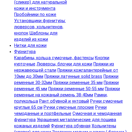
(сликер) для натуральной
кожи и инструмента
Пробойники по коже
Установщики фурнитуры:
люверсов, хольнитенов,
кнопок
Шаблоны для
изделий из кожи
Нитки для кожи
Фурнитура
Карабины, кольца сумочные, фастексы
Кнопки
курточные
Люверсы, блочки для кожи
Пряжки из
нержавеющей стали
Пряжки кожгалантерейные от
10мм до 30мм
Пряжки латунные solid brass
Пряжки
ременные 30-32мм
Пряжки ременные 35 мм
Пряжки
ременные 45 мм
Пряжки ременные 50-55 мм
Пряжки
ременные на кожаный ремень 38-40мм
Рамки,
полукольца
Рант обувной и унтовый
Ручки сумочные
круглые 65 см
Ручки сумочные плоские
Ручки
чемоданные и портфельные
Сумочная и чемоданная
фурнитура
Украшения металлические для пошива
кожаных изделий
Фурнитура обувная
Хольнитены