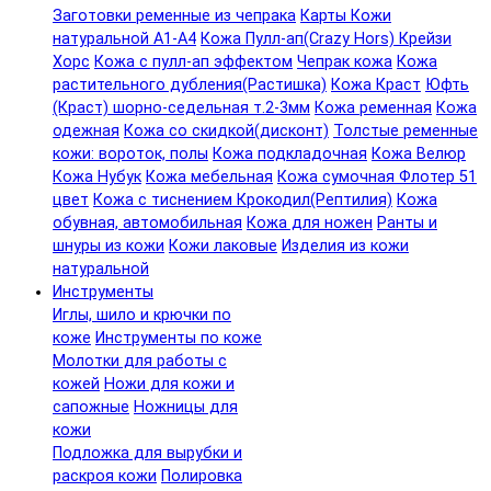
Заготовки ременные из чепрака
Карты Кожи
натуральной А1-А4
Кожа Пулл-ап(Crazy Hors) Крейзи
Хорс
Кожа с пулл-ап эффектом
Чепрак кожа
Кожа
растительного дубления(Растишка)
Кожа Краст
Юфть
(Краст) шорно-седельная т.2-3мм
Кожа ременная
Кожа
одежная
Кожа со скидкой(дисконт)
Толстые ременные
кожи: вороток, полы
Кожа подкладочная
Кожа Велюр
Кожа Нубук
Кожа мебельная
Кожа сумочная Флотер 51
цвет
Кожа с тиснением Крокодил(Рептилия)
Кожа
обувная, автомобильная
Кожа для ножен
Ранты и
шнуры из кожи
Кожи лаковые
Изделия из кожи
натуральной
Инструменты
Иглы, шило и крючки по
коже
Инструменты по коже
Молотки для работы с
кожей
Ножи для кожи и
сапожные
Ножницы для
кожи
Подложка для вырубки и
раскроя кожи
Полировка